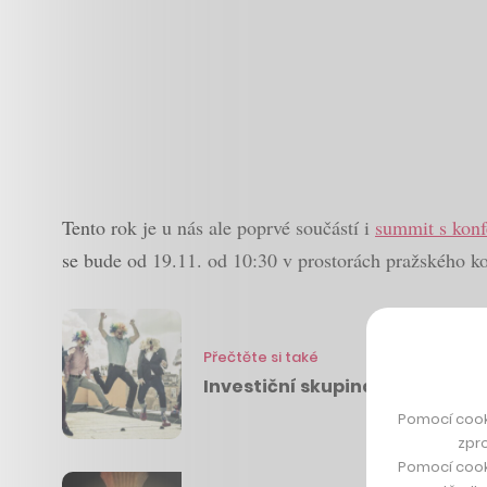
Tento rok je u nás ale poprvé součástí i
summit s konf
se bude od 19.11. od 10:30 v prostorách pražského 
Přečtěte si také
Investiční skupina Miton vkl
Pomocí cook
zpro
Pomocí cook