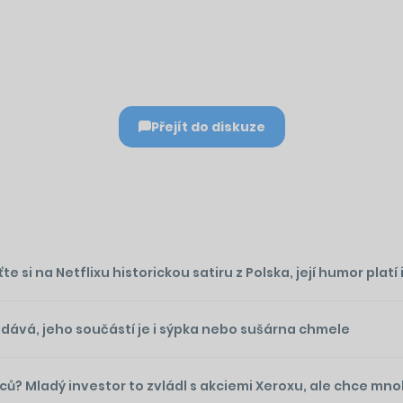
Přejít do diskuze
si na Netflixu historickou satiru z Polska, její humor platí 
odává, jeho součástí je i sýpka nebo sušárna chmele
íců? Mladý investor to zvládl s akciemi Xeroxu, ale chce mn