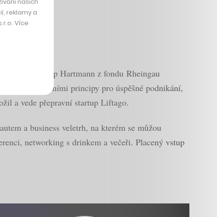
ívání našich
í, reklamy a
r.o. Více
kypickeru, Philipp Hartmann z fondu Rheingau
losti se základními principy pro úspěšné podnikání,
žil a vede přepravní startup Liftago.
 rautem a business veletrh, na kterém se můžou
erenci, networking s drinkem a večeři. Placený vstup