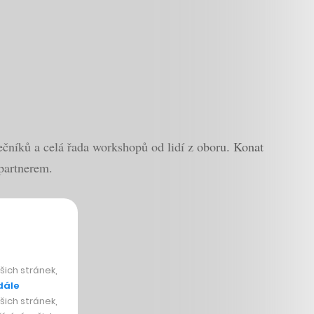
řečníků a celá řada workshopů od lidí z oboru. Konat
partnerem.
u
ich stránek,
dále
ich stránek,