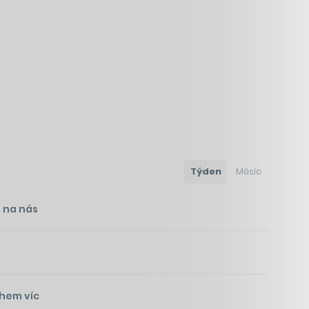
Týden
Měsíc
i na nás
ohem víc