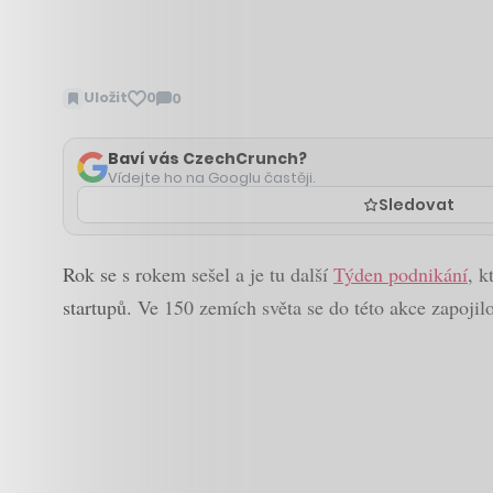
Uložit
0
0
Zobrazit
komentáře
Baví vás CzechCrunch?
Vídejte ho na Googlu častěji.
Sledovat
Rok se s rokem sešel a je tu další
Týden podnikání
, k
startupů. Ve 150 zemích světa se do této akce zapojil