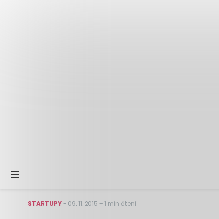
STARTUPY
–
09. 11. 2015
–
1 min čtení