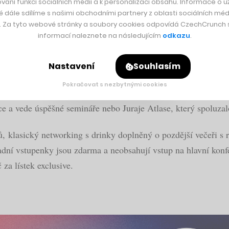
vání funkcí sociálních médií a k personalizaci obsahu. Informace o už
é dále sdílíme s našimi obchodními partnery z oblasti sociálních médi
y. Za tyto webové stránky a soubory cookies odpovídá CzechCrunch s.
Fanoušci ocení masivní výstavu i kino
informací naleznete na následujícím
odkazu
.
Nastavení
Souhlasím
tarina Klinková ze startupu Staffino, Lucie Brešová – CFO S
Pokračovat s nezbytnými cookies
k v rámci
workshopů
uvidíte například Tomáše Čupra v souvis
 a vede úspěšné semináře nebo Juraje Atlase, který spoluzalo
ů, klasický networking s drinky doplněný o pozdější večeři s
ladní vstupenky jsou zdarma a neobsahují vstup na hlavní konf
za lístek exclusive.