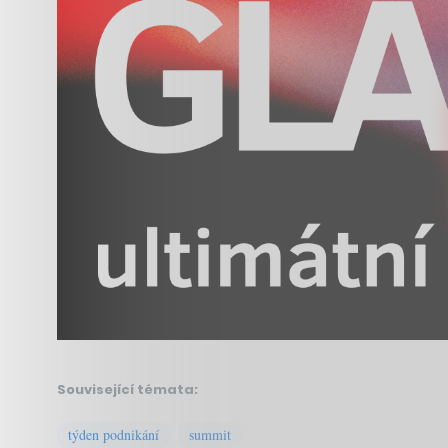
Související témata:
týden podnikání
summit