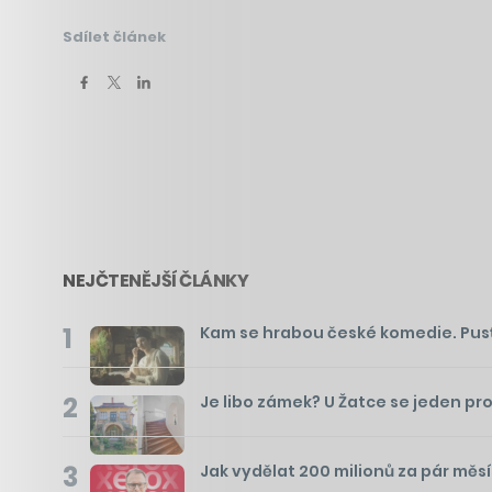
Sdílet článek
NEJČTENĚJŠÍ ČLÁNKY
1
Kam se hrabou české komedie. Pusťte 
2
Je libo zámek? U Žatce se jeden pr
3
Jak vydělat 200 milionů za pár měs