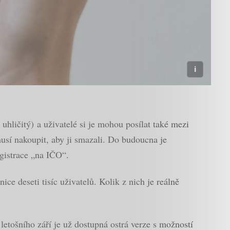
uhličitý) a uživatelé si je mohou posílat také mezi
usí nakoupit, aby ji smazali. Do budoucna je
egistrace „na IČO“.
e deseti tisíc uživatelů. Kolik z nich je reálně
letošního září je už dostupná ostrá verze s možností