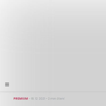
PREMIUM
–
16. 12. 2021
–
2 min čtení