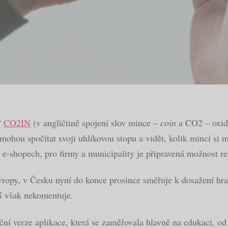
“
CO2IN
(v angličtině spojení slov mince –
coin
a CO2 – oxid 
hou spočítat svoji uhlíkovou stopu a vidět, kolik mincí si m
 e-shopech, pro firmy a municipality je připravená možnost r
opy, v Česku nyní do konce prosince směřuje k dosažení hranic
N však nekomentuje.
ní verze aplikace, která se zaměřovala hlavně na edukaci, od 