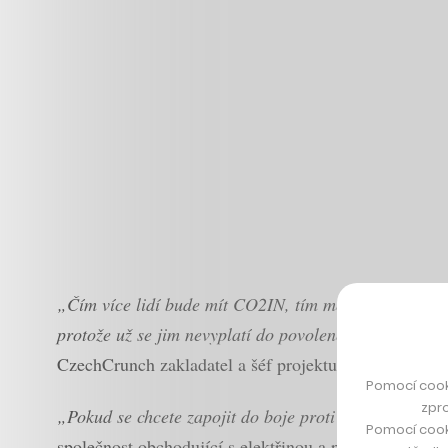
„Čím více lidí bude mít CO2IN, tím méně povolenek zb
protože už se jim nevyplatí do povolenek investovat
CzechCrunch zakladatel a šéf projektu Jan Palaščák.
Pomocí cook
zpro
„Pokud se chcete zapojit do boje proti klimatické z
Pomocí cook
společnost obchodující s elektřinou a plynem Amper