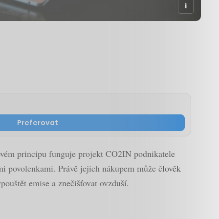
Preferovat
ovém principu funguje projekt CO2IN podnikatele
ními povolenkami. Právě jejich nákupem může člověk
ypouštět emise a znečišťovat ovzduší.