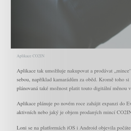
Aplikace CO2IN
Aplikace tak umožňuje nakupovat a prodávat „mince
sebou, například kamarádům za oběd. Kromě toho si mo
plánovaná také možnost platit touto digitální měnou v
Aplikace plánuje po novém roce zahájit expanzi do Evr
aktivních nebo jaký je objem prodaných mincí CO2I
Loni se na platformách iOS i Android objevila počáteč