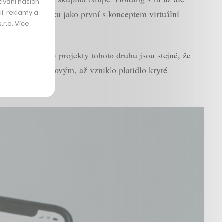
ívání našich
í, reklamy a
d přišel v Česku jako první s konceptem virtuální
r.o. Více
u, že všechny projekty tohoto druhu jsou stejné, že
řijít s něčím novým, až vzniklo platidlo kryté