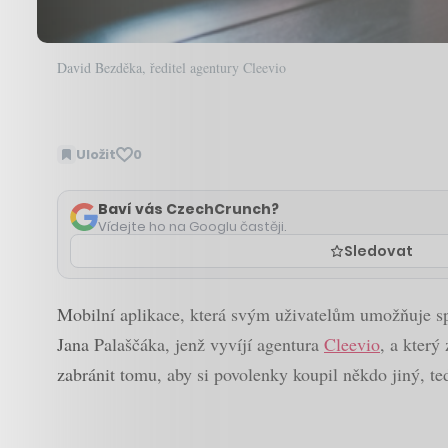
David Bezděka, ředitel agentury Cleevio
Uložit
0
Baví vás CzechCrunch?
Vídejte ho na Googlu častěji.
Sledovat
Mobilní aplikace, která svým uživatelům umožňuje sp
Jana Palaščáka, jenž vyvíjí agentura
Cleevio
, a který
zabránit tomu, aby si povolenky koupil někdo jiný, te