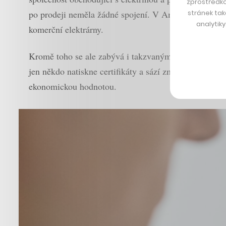
zprostředko
stránek tak
po prodeji neměla žádné spojení. V Amper Holdingu se
analytik
komerční elektrárny.
Kromě toho se ale zabývá i takzvaným offsetováním, 
jen někdo natiskne certifikáty a sází zmíněné stromy 
ekonomickou hodnotou.