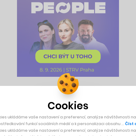
ude v oběhu pro znečišťovatele. Takže budou nuceni přejít na
. Pro představu: jeden CO2IN odpovídá deseti kilogramům vyp
Cookies
ies ukládáme vaše nastavení a preferencí, analýze návštěvnosti naš
středkování funkcí sociálních médií a k personalizaci obsahu …
Číst 
měně a nemáte čas měsíc sázet stromy, můžete využít právě CO
ies ukládáme vaše nastavení a preferencí, analýze návštěvnosti naš
 Market. Tu v roce 2018 koupila nedávno padlá
Bohemia Ener