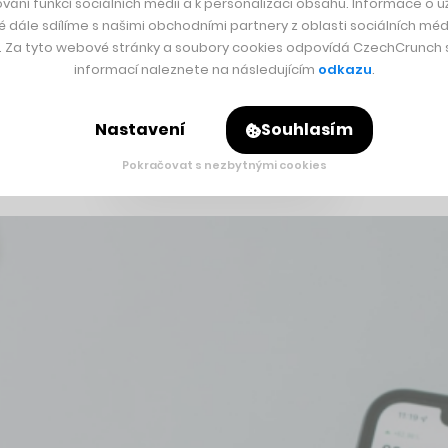
vání funkcí sociálních médií a k personalizaci obsahu. Informace o už
é dále sdílíme s našimi obchodními partnery z oblasti sociálních médi
 Palaščák věnoval dalším projektům a v průběhu let napříkla
y. Za tyto webové stránky a soubory cookies odpovídá CzechCrunch s.
informací naleznete na následujícím
odkazu
.
tedy snižováním či vymazáváním uhlíkové stopy. A připadalo m
Nastavení
Souhlasím
nebo investuje do obnovitelných zdrojů. Se svým týmem chtěl p
Pokračovat s nezbytnými cookies