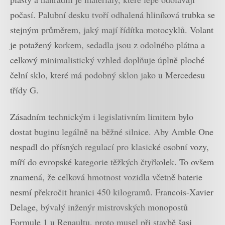
počasí. Palubní desku tvoří odhalená hliníková trubka se
stejným průměrem, jaký mají řídítka motocyklů. Volant
je potažený korkem, sedadla jsou z odolného plátna a
celkový minimalistický vzhled doplňuje úplně ploché
čelní sklo, které má podobný sklon jako u Mercedesu
třídy G.
Zásadním technickým i legislativním limitem bylo
dostat buginu legálně na běžné silnice. Aby Amble One
nespadl do přísných regulací pro klasické osobní vozy,
míří do evropské kategorie těžkých čtyřkolek. To ovšem
znamená, že celková hmotnost vozidla včetně baterie
nesmí překročit hranici 450 kilogramů. Francois-Xavier
Delage, bývalý inženýr mistrovských monopostů
Formule 1 u Renaultu, proto musel při stavbě šasi