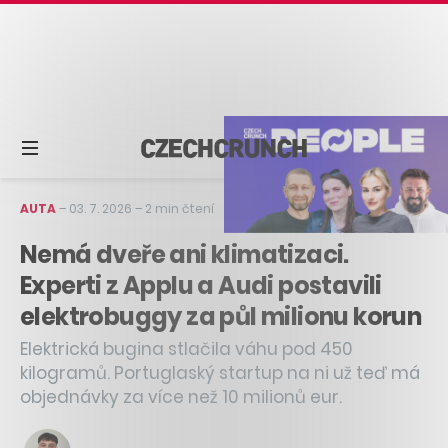
AUTA
–
03. 7. 2026
–
2 min čtení
Nemá dveře ani klimatizaci.
Experti z Applu a Audi postavili
elektrobuggy za půl milionu korun
Elektrická bugina stlačila váhu pod 450
kilogramů. Portuglaský startup na ni už teď má
objednávky za více než 10 milionů eur.