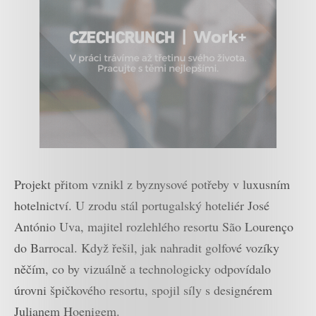
Projekt přitom vznikl z byznysové potřeby v luxusním
hotelnictví. U zrodu stál portugalský hoteliér José
António Uva, majitel rozlehlého resortu São Lourenço
do Barrocal. Když řešil, jak nahradit golfové vozíky
něčím, co by vizuálně a technologicky odpovídalo
úrovni špičkového resortu, spojil síly s designérem
Julianem Hoenigem.