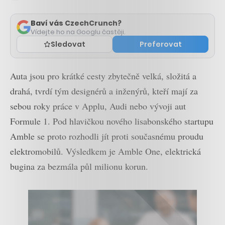
Zobrazit
komentáře
Baví vás CzechCrunch?
Vídejte ho na Googlu častěji.
Sledovat
Preferovat
Auta jsou pro krátké cesty zbytečně velká, složitá a
drahá, tvrdí tým designérů a inženýrů, kteří mají za
sebou roky práce v Applu, Audi nebo vývoji aut
Formule 1. Pod hlavičkou nového lisabonského startupu
Amble se proto rozhodli jít proti současnému proudu
elektromobilů. Výsledkem je Amble One, elektrická
bugina za bezmála půl milionu korun.