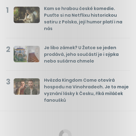
1
Kam se hrabou české komedie.
Pusťte si na Netflixu historickou
satiru z Polska, její humor platí i na
nás
2
Je libo zámek? U Žatce se jeden
prodává, jeho součástí je i sýpka
nebo sušárna chmele
3
Hvězda Kingdom Come otevírá
hospodu na Vinohradech. Je to moje
vyznání lásky k Česku, říká miláček
fanoušků