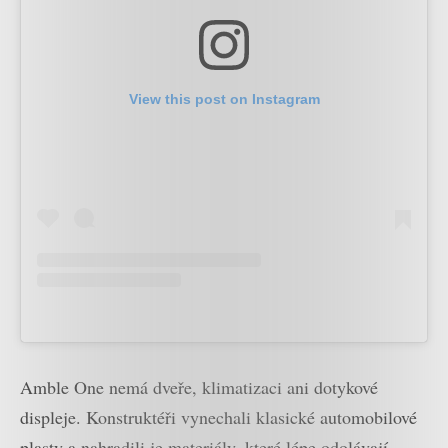
View this post on Instagram
Amble One nemá dveře, klimatizaci ani dotykové
displeje. Konstruktéři vynechali klasické automobilové
plasty a nahradili je materiály, které lépe odolávají