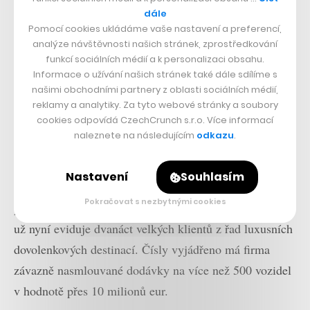
dále
I díky extrémně nízké váze dokáže 15kW elektromotor
Pomocí cookies ukládáme vaše nastavení a preferencí,
analýze návštěvnosti našich stránek, zprostředkování
dostat buginu z nuly na třicítku za méně než 2,5
funkcí sociálních médií a k personalizaci obsahu.
sekundy, přičemž maximální rychlost je omezena na 65
Informace o užívání našich stránek také dále sdílíme s
km/h. Baterie o kapacitě 11 kWh zajistí dojezd přes 100
našimi obchodními partnery z oblasti sociálních médií,
reklamy a analytiky. Za tyto webové stránky a soubory
kilometrů a z běžné domácí zásuvky se nabije za pět
cookies odpovídá CzechCrunch s.r.o. Více informací
hodin.
naleznete na následujícím
odkazu
.
Startup přitom volí neobvyklou tržní strategii. Nesnaží
Nastavení
Souhlasím
se okamžitě proniknout do městského provozu, ale svou
Pokračovat s nezbytnými cookies
pozici buduje odshora skrze prémiový sektor. Značka
už nyní eviduje dvanáct velkých klientů z řad luxusních
dovolenkových destinací. Čísly vyjádřeno má firma
závazně nasmlouvané dodávky na více než 500 vozidel
v hodnotě přes 10 milionů eur.