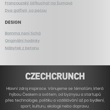
Francouzský šéfkuchař na Šumavě
Dva golfisti, co pečou
DESIGN
Bomma není tichá
Originální hodinky
Nábytek z betonu
Hlavní zdroj inspirace. Věnujeme se tématům, která
hýbou Českem a světem, od byznysu a startupů
přes technologie, politiku a vzdělávání až po bydlení,
sport, kulturu, ekologii nebo dopravu.