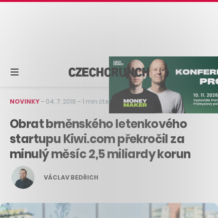
NOVINKY
–
04. 7. 2018
–
1 min čtení
Obrat brněnského letenkového
startupu Kiwi.com překročil za
minulý měsíc 2,5 miliardy korun
VÁCLAV BEDŘICH