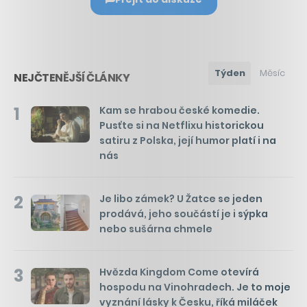
Týden
Měsíc
NEJČTENĚJŠÍ ČLÁNKY
1
Kam se hrabou české komedie.
Pusťte si na Netflixu historickou
satiru z Polska, její humor platí i na
nás
2
Je libo zámek? U Žatce se jeden
prodává, jeho součástí je i sýpka
nebo sušárna chmele
3
Hvězda Kingdom Come otevírá
hospodu na Vinohradech. Je to moje
vyznání lásky k Česku, říká miláček