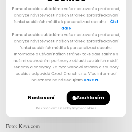
Pomocí cookies ukládáme vaše nastavení a preferencí,
analýze návštěvnosti našich stránek, zprostředkování
funkcí sociálních médií a k personalizaci obsahu …
Číst
dále
Pomocí cookies ukládáme vaše nastavení a preferencí,
analýze návštěvnosti našich stránek, zprostředkování
funkcí sociálních médií a k personalizaci obsahu.
Informace o užívání našich stránek také dále sdílíme s
našimi obchodními partnery z oblasti sociálních médií,
reklamy a analytiky. Za tyto webové stránky a soubory
cookies odpovídá CzechCrunch s.r.o. Více informací
naleznete na následujícím
odkazu
.
Na svůj rozvoj Kiwi.com získává finance nejen
prostřednictvím zdravého cashflow, ale také evropských
Nastavení
Souhlasím
dotačních fondů. V plánu mezi lety 2014 až 2020 je
Pokračovat s nezbytnými cookies
získání celkem 238 milionů korun.
Foto: Kiwi.com