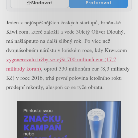
Sledovat
Preferovat
Jeden z nejúspěšnějších českých startupů, brněnské
Kiwi.com, které založil a vede 30letý Oliver Dlouhý,
má našlápnuto na další slibný rok. Po více než
dvojnásobném nárůstu v loňském roce, kdy Kiwi.com
vygenerovalo tržby ve výši 700 milionů eur (17,7
miliardy korun)
, oproti 330 milionům eur (8,3 miliardy
Kč) v roce 2016, trhá první polovina letošního roku
prodejní rekordy, alespoň co se týče obratu.