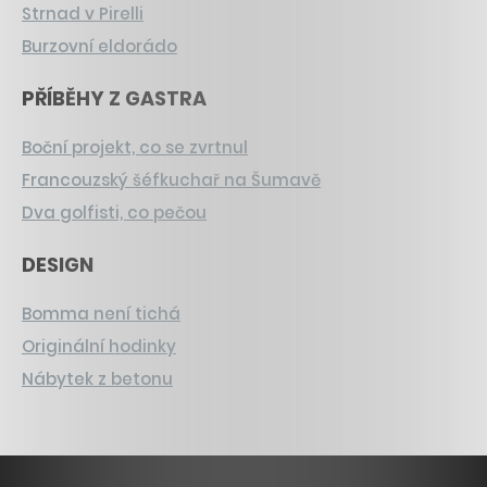
Strnad v Pirelli
Burzovní eldorádo
PŘÍBĚHY Z GASTRA
Boční projekt, co se zvrtnul
Francouzský šéfkuchař na Šumavě
Dva golfisti, co pečou
DESIGN
Bomma není tichá
Originální hodinky
Nábytek z betonu