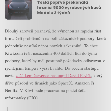
Tesla poprvé překonala
hranici 5000 vyrobených kusů
Modelu 3 týdně
Dlouhý zároveň přiznává, že výměnou za rapidní růst
firma čelí problémům na poli zákaznické podpory, která
jednoduše nestíhá nápor nových zákazníků. To chce
Kiwi.com řešit nasazením 400 dalších lidí do týmu
podpory, který by měl postupně požadavky odbavovat v
rychlejším tempu i vyšší kvalitě. Do vedení startupu
navíc
začátkem července nastoupil David Pavlík
, který
dříve působil ve firmách jako SpaceX, Amazon či
Netflix. V Kiwi bude pracovat na pozici šéfa
informatiky (CIO).