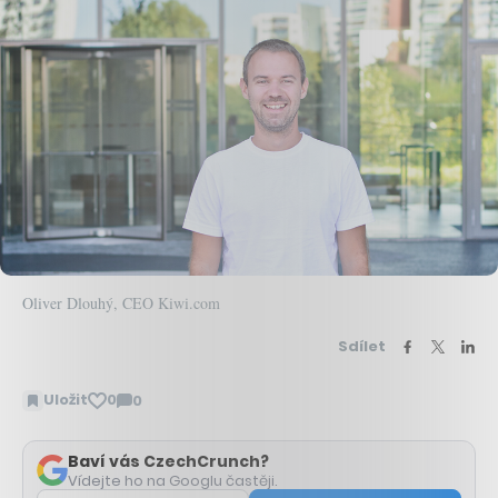
Oliver Dlouhý, CEO Kiwi.com
Sdílet
Uložit
0
0
Zobrazit
komentáře
Baví vás CzechCrunch?
Vídejte ho na Googlu častěji.