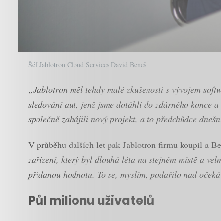
Šéf Jablotron Cloud Services David Beneš
„Jablotron měl tehdy malé zkušenosti s vývojem softw
sledování aut, jenž jsme dotáhli do zdárného konce 
společně zahájili nový projekt, a to předchůdce dneš
V průběhu dalších let pak Jablotron firmu koupil a B
zařízení, který byl dlouhá léta na stejném místě a velm
přidanou hodnotu. To se, myslím, podařilo nad očeká
Půl milionu uživatelů