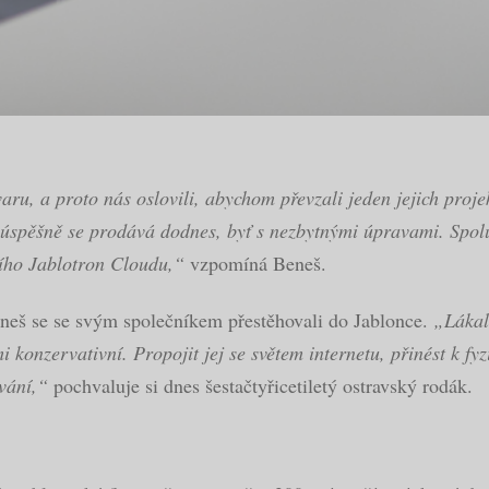
aru, a proto nás oslovili, abychom převzali jeden jejich proj
a úspěšně se prodává dodnes, byť s nezbytnými úpravami. Spo
ního Jablotron Cloudu,“
vzpomíná Beneš.
eneš se se svým společníkem přestěhovali do Jablonce.
„Lákal
i konzervativní. Propojit jej se světem internetu, přinést k fy
vání,“
pochvaluje si dnes šestačtyřicetiletý ostravský rodák.