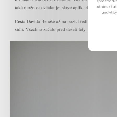
zprostředko
stránek tak
také možnost ovládat jej skrze aplikaci, nejčastěji z 
analytik
Cesta Davida Beneše až na pozici ředitele JCS byla př
sídlí. Všechno začalo před deseti lety, kdy měl s kam