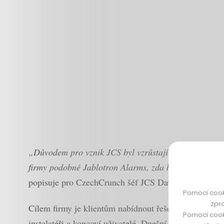
„Důvodem pro vznik JCS byl vzrůstající rozruch okolo 
firmy podobné Jablotron Alarms, zda bychom pro ně ne
popisuje pro CzechCrunch šéf JCS David Beneš.
Pomocí cook
zpro
Cílem firmy je klientům nabídnout řešení, se kterým m
Pomocí cook
instalatéři a koncoví uživatelé. Dnešní doba, kdy se 