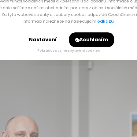
vání funkcí sociálních médií a k personalizaci obsahu. Informace o už
é dále sdílíme s našimi obchodními partnery z oblasti sociálních médi
mobilu a na dálku.
y. Za tyto webové stránky a soubory cookies odpovídá CzechCrunch s.
informací naleznete na následujícím
odkazu
.
itom relativně dlouhá, a to i vzdáleností, kdy se z rodné Ost
arádem menší firmu věnující se softwaru pro Pulty centrální oc
Nastavení
Souhlasím
Pokračovat s nezbytnými cookies