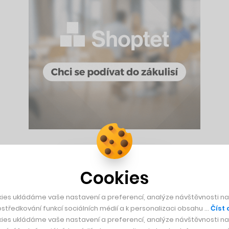
světa internetu věcí, ve kterém jsme reálně od spuštění první
udělali stejnou softwarovou podporu, proto jsme se loni rozh
Cookies
ies ukládáme vaše nastavení a preferencí, analýze návštěvnosti naš
středkování funkcí sociálních médií a k personalizaci obsahu …
Číst 
ohou snadno a rychle doplnit svůj produkt o aplikaci pro všech
ies ukládáme vaše nastavení a preferencí, analýze návštěvnosti naš
na internet připojuje už téměř všechno, totiž vyžaduje, aby ka