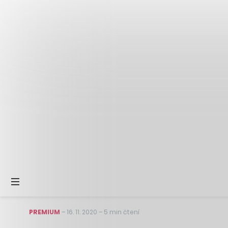
PREMIUM
–
16. 11. 2020
–
5 min čtení