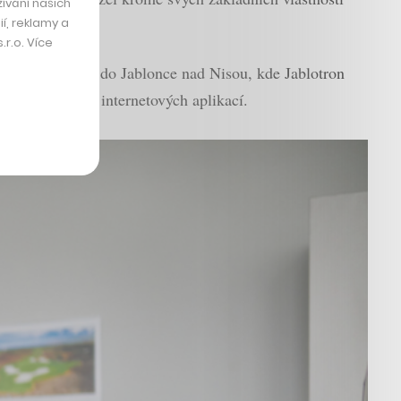
ívání našich
í, reklamy a
r.o. Více
ravy přesunul až do Jablonce nad Nisou, kde Jablotron
hrany a vývoji internetových aplikací.