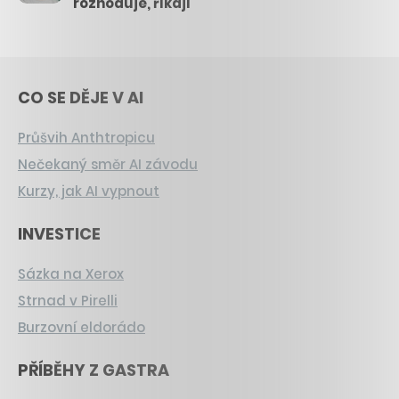
rozhoduje, říkají
CO SE DĚJE V AI
Průšvih Anthtropicu
Nečekaný směr AI závodu
Kurzy, jak AI vypnout
INVESTICE
Sázka na Xerox
Strnad v Pirelli
Burzovní eldorádo
PŘÍBĚHY Z GASTRA