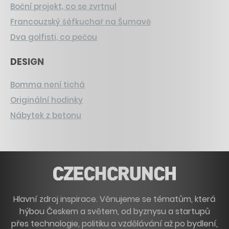
Boční projekt, co se zvrtnul
Francouzský šéfkuchař na Šumavě
Dva golfisti, co pečou
DESIGN
Bomma není tichá
Originální hodinky
Nábytek z betonu
Hlavní zdroj inspirace. Věnujeme se tématům, která
hýbou Českem a světem, od byznysu a startupů
přes technologie, politiku a vzdělávání až po bydlení,