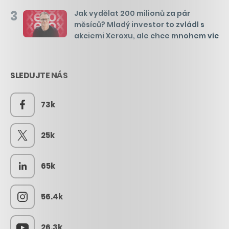
3
Jak vydělat 200 milionů za pár
měsíců? Mladý investor to zvládl s
akciemi Xeroxu, ale chce mnohem víc
SLEDUJTE NÁS
73k
25k
65k
56.4k
26.3k