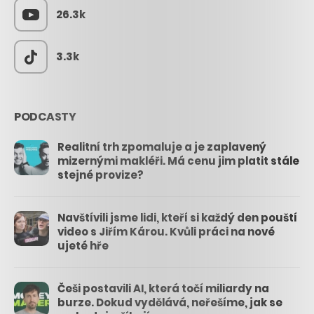
26.3k
3.3k
PODCASTY
Realitní trh zpomaluje a je zaplavený
mizernými makléři. Má cenu jim platit stále
stejné provize?
Navštívili jsme lidi, kteří si každý den pouští
video s Jiřím Károu. Kvůli práci na nové
ujeté hře
Češi postavili AI, která točí miliardy na
burze. Dokud vydělává, neřešíme, jak se