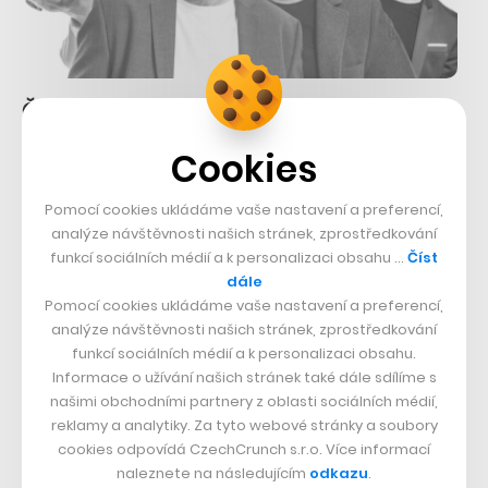
Česká vývojářská firma eMan kupuje
za desítky milionů korun zpět svůj
Cookies
60% podíl od Jablotronu
Pomocí cookies ukládáme vaše nastavení a preferencí,
19. 4. 2018
–
VÁCLAV BEDŘICH
analýze návštěvnosti našich stránek, zprostředkování
Je to jen něco málo přes dva roky od doby, kdy česká
funkcí sociálních médií a k personalizaci obsahu …
Číst
bezpečnostní společnost Jablotron vstoupila do vývojářského
dále
studia eMan, které se zabývá vývojem…
Pomocí cookies ukládáme vaše nastavení a preferencí,
analýze návštěvnosti našich stránek, zprostředkování
funkcí sociálních médií a k personalizaci obsahu.
Informace o užívání našich stránek také dále sdílíme s
našimi obchodními partnery z oblasti sociálních médií,
CZECHCRUNCH WEEKLY
reklamy a analytiky. Za tyto webové stránky a soubory
cookies odpovídá CzechCrunch s.r.o. Více informací
naleznete na následujícím
odkazu
.
V newsletteru Weekly vám každou neděli naservírujeme