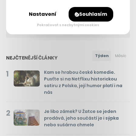
porci těch nejdůležitějších zpráv, které by vám neměly
uniknout.
Nastavení
Souhlasím
Pokračovat s nezbytnými cookies
Týden
Měsíc
NEJČTENĚJŠÍ ČLÁNKY
1
Kam se hrabou české komedie.
Pusťte si na Netflixu historickou
satiru z Polska, její humor platí i na
nás
2
Je libo zámek? U Žatce se jeden
prodává, jeho součástí je i sýpka
nebo sušárna chmele