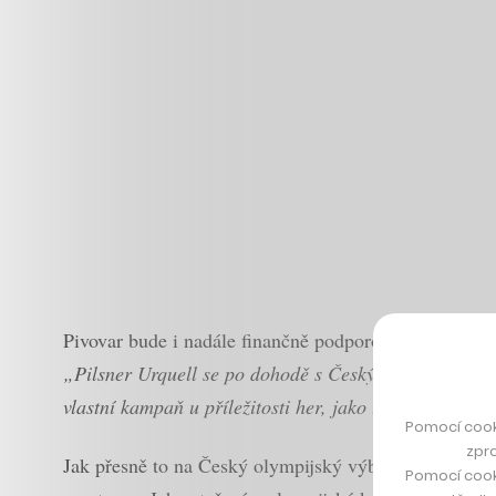
Pivovar bude i nadále finančně podporovat český spo
„Pilsner Urquell se po dohodě s Českým olympijským v
vlastní kampaň u příležitosti her, jako tomu bylo v mi
Pomocí cook
zpro
Jak přesně to na Český olympijský výbor (ČOV) dopad
Pomocí cook