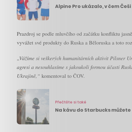
Alpine Pro ukázalo, v čem Češi
Prazdroj se podle mluvčího od začátku konfliktu jasn
vyvážet své produkty do Ruska a Běloruska a toto roz
„Vážíme si veškerých humanitárních aktivit Pilsner U
agresi a nesouhlasíme s jakoukoli formou účasti Rusk
Ukrajině,“
komentoval to ČOV.
Přečtěte si také
Na kávu do Starbucks můžete 