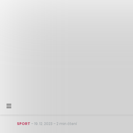
SPORT
–
19. 12. 2023
–
2 min čtení