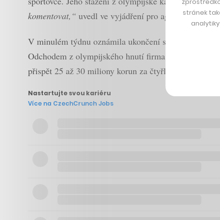
sportovce. Jeho stažení z olympijské kampaně nekom
zprostředko
stránek tak
komentovat,“
uvedl ve vyjádření pro agenturu
ČTK
.
analytik
V minulém týdnu oznámila ukončení spolupráce s 
Odchodem z olympijského hnutí firma rovněž reagova
přispět 25 až 30 miliony korun za čtyřletý cyklus.
Nastartujte svou kariéru
Více na CzechCrunch Jobs