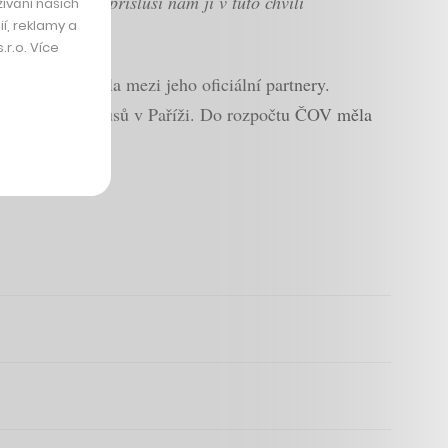
diskutovat a nepřísluší nám ji v tuto chvíli
ívání našich
í, reklamy a
r.o. Více
 která také patřila mezi jeho oficiální partnery.
u Rusů a Bělorusů v Paříži. Do rozpočtu ČOV měla