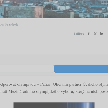
 bez Prazdroje
Sdílet
porovat olympiádu v Paříži. Oficiální partner Českého olym
utí Mezinárodního olympijského výboru, který na nich povoli