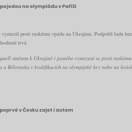
 pojedou na olympiádu v Paříži
ě vymezil proti ruskému vpádu na Ukrajinu. Podpořil řadu huma
hodnutí trvá.
rquell směrem k Ukrajině i jasného vymezení se proti ruskému
a a Běloruska v kvalifikacích na olympijské hry nebo na hrác
poprvé v Česku zajet i autem