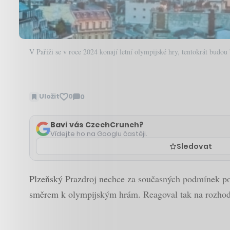
V Paříži se v roce 2024 konají letní olympijské hry, tentokrát budou
Uložit
0
0
Zobrazit
komentáře
Baví vás CzechCrunch?
Vídejte ho na Googlu častěji.
Sledovat
Plzeňský Prazdroj nechce za současných podmínek pod
směrem k olympijským hrám. Reagoval tak na rozhodn