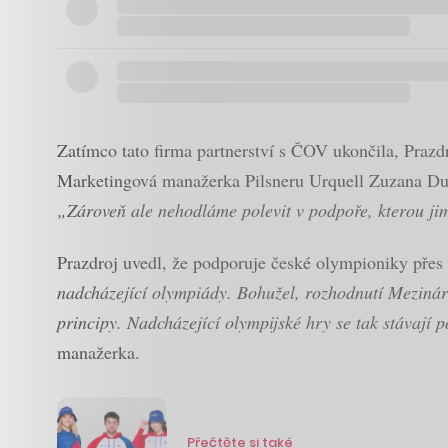
Zatímco tato firma partnerství s ČOV ukončila, Prazdr
Marketingová manažerka Pilsneru Urquell Zuzana Dudov
„Zároveň ale nehodláme polevit v podpoře, kterou ji
Prazdroj uvedl, že podporuje české olympioniky přes 
nadcházející olympiády. Bohužel, rozhodnutí Mezinár
principy. Nadcházející olympijské hry se tak stávají 
manažerka.
Přečtěte si také