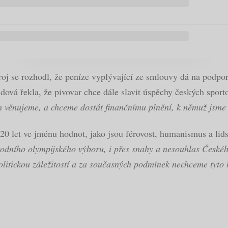
oj se rozhodl, že peníze vyplývající ze smlouvy dá na podpor
á řekla, že pivovar chce dále slavit úspěchy českých sportov
m věnujeme, a chceme dostát finančnímu plnění, k němuž jsme 
20 let ve jménu hodnot, jako jsou férovost, humanismus a lid
odního olympijského výboru, i přes snahy a nesouhlas Českéh
politickou záležitostí a za současných podmínek nechceme tyto