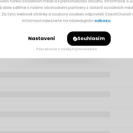
entoval.
„To je interní záležitost firmy, o které budeme nadále 
vání funkcí sociálních médií a k personalizaci obsahu. Informace o už
é dále sdílíme s našimi obchodními partnery z oblasti sociálních médi
y. Za tyto webové stránky a soubory cookies odpovídá CzechCrunch s.
informací naleznete na následujícím
odkazu
.
Českým olympijským výborem
společnost CPI Property Group
,
la na rozhodnutí Mezinárodního olympijského výboru o start
Nastavení
Souhlasím
Pokračovat s nezbytnými cookies