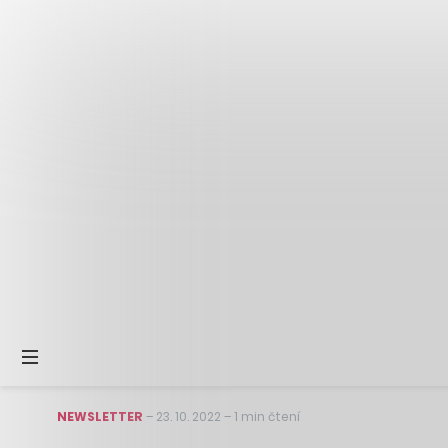
NEWSLETTER
–
23. 10. 2022
–
1 min čtení