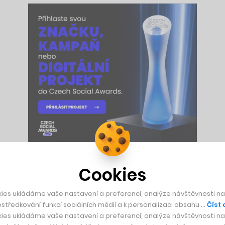
Cookies
myšle, kde síť supermarketů Lidl nechala vybudovat novou p
outěži. A nutno podotknout, že vypadá skutečně odlišně od os
ies ukládáme vaše nastavení a preferencí, analýze návštěvnosti naš
a je totiž dobrým příkladem, jak se má byznys dělat.
středkování funkcí sociálních médií a k personalizaci obsahu …
Číst 
ies ukládáme vaše nastavení a preferencí, analýze návštěvnosti naš