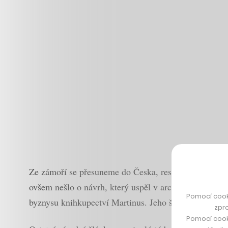
Ze zámoří se přesuneme do Česka, respektive do Lito
ovšem nešlo o návrh, který uspěl v architektonické s
Pomocí cook
byznysu knihkupectví Martinus. Jeho šéf Martin Mešk
zpro
Pomocí cook