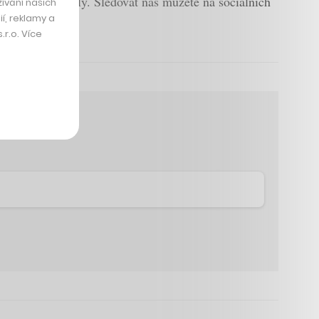
echCrunch Weekly. Sledovat nás můžete na sociálních
ívání našich
í, reklamy a
r.o. Více