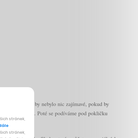
obočku. Na tom by nebylo nic zajímavé, pokud by
tatních prodejen. Poté se podíváme pod pokličku
ich stránek,
dále
ich stránek,