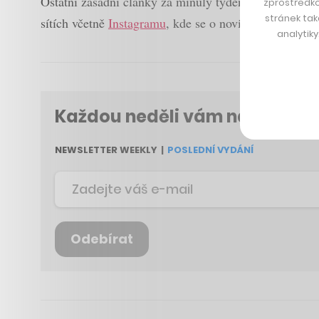
Ostatní zásadní články za minulý týden najdete níže
zprostředko
stránek tak
sítích včetně
Instagramu
, kde se o novinkách můžete 
analytik
Každou neděli vám naservíruj
NEWSLETTER WEEKLY
|
POSLEDNÍ VYDÁNÍ
Odebírat