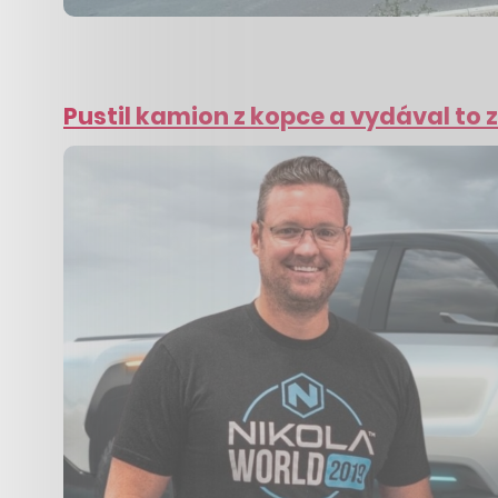
Pustil kamion z kopce a vydával to z