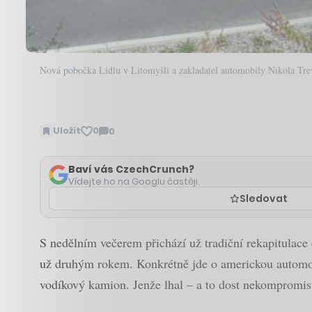
Nová pobočka Lidlu v Litomyšli a zakladatel automobily Nikola Tre
Uložit
0
0
Zobrazit
komentáře
Baví vás CzechCrunch?
Vídejte ho na Googlu častěji.
Sledovat
S nedělním večerem přichází už tradiční rekapitulace 
už druhým rokem. Konkrétně jde o americkou automobilk
vodíkový kamion. Jenže lhal – a to dost nekompromis