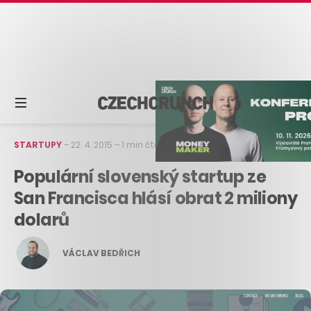
STARTUPY
–
22. 4. 2015
–
1 min čtení
Populární slovenský startup ze
San Francisca hlásí obrat 2 miliony
dolarů
VÁCLAV BEDŘICH