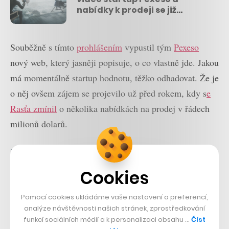
nabídky k prodeji se již
hrnou…
Souběžně s tímto
prohlášením
vypustil tým
Pexeso
nový web, který jasněji popisuje, o co vlastně jde. Jakou
má momentálně startup hodnotu, těžko odhadovat. Že je
o něj ovšem zájem se projevilo už před rokem, kdy s
e
Rasťa zmínil
o několika nabídkách na prodej v řádech
milionů dolarů.
Nepřehlédněte:
Cookies
Pomocí cookies ukládáme vaše nastavení a preferencí,
analýze návštěvnosti našich stránek, zprostředkování
funkcí sociálních médií a k personalizaci obsahu …
Číst