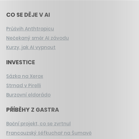
CO SE DĚJE V AI
Průšvih Anthtropicu
Nečekaný směr AI závodu
Kurzy, jak AI vypnout
INVESTICE
Sázka na Xerox
Strnad v Pirelli
Burzovní eldorádo
PŘÍBĚHY Z GASTRA
Boční projekt, co se zvrtnul
Francouzský šéfkuchař na Šumavě