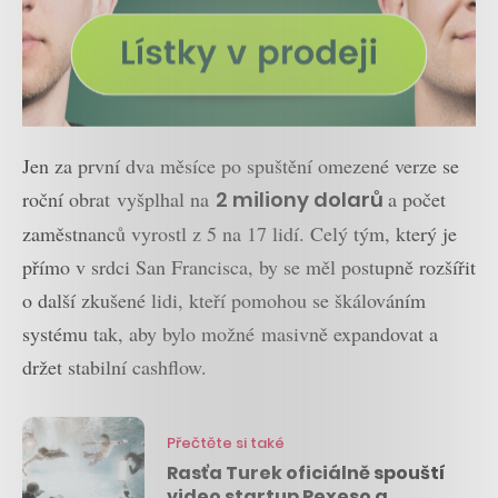
Jen za první dva měsíce po spuštění omezené verze se
roční obrat vyšplhal na
2 miliony dolarů
a počet
zaměstnanců vyrostl z 5 na 17 lidí. Celý tým, který je
přímo v srdci San Francisca, by se měl postupně rozšířit
o další zkušené lidi, kteří pomohou se škálováním
systému tak, aby bylo možné masivně expandovat a
držet stabilní cashflow.
Přečtěte si také
Rasťa Turek oficiálně spouští
video startup Pexeso a