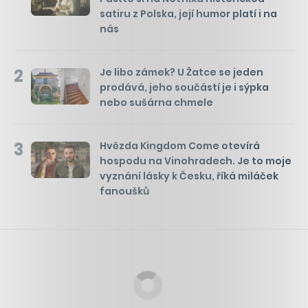
satiru z Polska, její humor platí i na
nás
2
Je libo zámek? U Žatce se jeden
prodává, jeho součástí je i sýpka
nebo sušárna chmele
3
Hvězda Kingdom Come otevírá
hospodu na Vinohradech. Je to moje
vyznání lásky k Česku, říká miláček
fanoušků