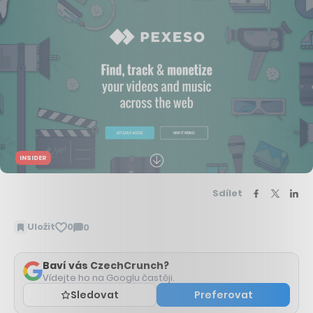
INSIDER
Sdílet
Uložit
0
0
Zobrazit
komentáře
Baví vás CzechCrunch?
Vídejte ho na Googlu častěji.
Sledovat
Preferovat