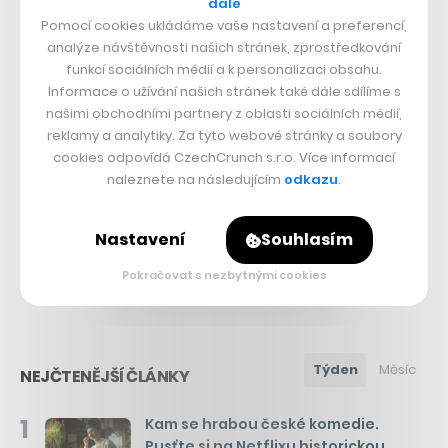
dále
Pomocí cookies ukládáme vaše nastavení a preferencí,
analýze návštěvnosti našich stránek, zprostředkování
Související témata:
funkcí sociálních médií a k personalizaci obsahu.
Informace o užívání našich stránek také dále sdílíme s
Pexeso
Turek
našimi obchodními partnery z oblasti sociálních médií,
reklamy a analytiky. Za tyto webové stránky a soubory
Sdílet článek
cookies odpovídá CzechCrunch s.r.o. Více informací
naleznete na následujícím
odkazu
.
Nastavení
Souhlasím
Přejít do diskuze
Pokračovat s nezbytnými cookies
Týden
Měsíc
NEJČTENĚJŠÍ ČLÁNKY
1
Kam se hrabou české komedie.
Pusťte si na Netflixu historickou