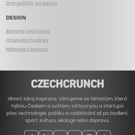
Dva golfisti, co pečou
DESIGN
Bomma není tichá
Originální hodinky
Nábytek z betonu
Hlavní zdroj inspirace. Věnujeme se tématům, která
hýbou Českem a světem, od byznysu a startupů
přes technologie, politiku a vzdělávání až po bydlení,
sport, kulturu, ekologii nebo dopravu.