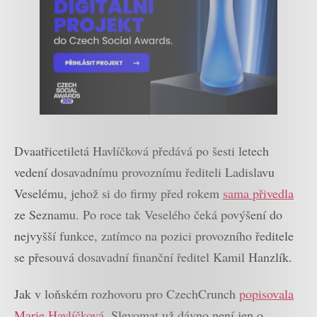
Dvaatřicetiletá Havlíčková předává po šesti letech
vedení dosavadnímu provoznímu řediteli Ladislavu
Veselému, jehož si do firmy před rokem
sama přivedla
ze Seznamu. Po roce tak Veselého čeká povýšení do
nejvyšší funkce, zatímco na pozici provozního ředitele
se přesouvá dosavadní finanční ředitel Kamil Hanzlík.
Jak v loňském rozhovoru pro CzechCrunch
popisovala
Marie Havlíčková
, Slevomat už dávno není jen o