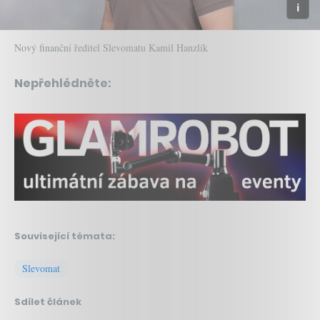
Nový finanční ředitel Slevomatu Kamil Hanzlík
Nepřehlédněte:
Související témata:
Slevomat
Sdílet článek