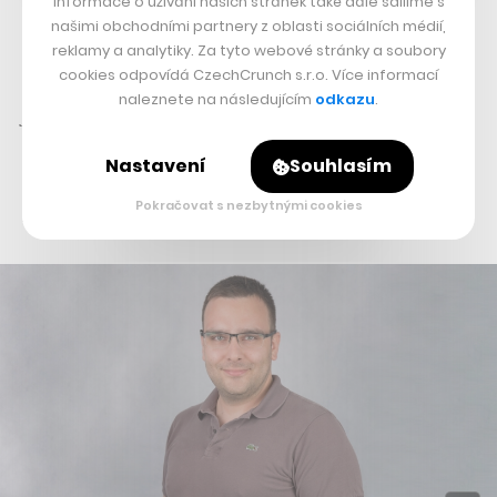
Informace o užívání našich stránek také dále sdílíme s
našimi obchodními partnery z oblasti sociálních médií,
„Kamil je číselně orientovaný a bude mít na starosti
reklamy a analytiky. Za tyto webové stránky a soubory
cookies odpovídá CzechCrunch s.r.o. Více informací
denní operativu. Věřím, že tihle dva budou spolu dobře
naleznete na následujícím
odkazu
.
fungovat,“
dodává Havlíčková. Hanzlík ve Slevomatu
působí od roku 2016, přičemž spolupracoval na přípravě
Nastavení
Souhlasím
miliardového prodeje skupině Secret Escapes v roce
Pokračovat s nezbytnými cookies
2017 a od roku 2018 byl finančním ředitelem.