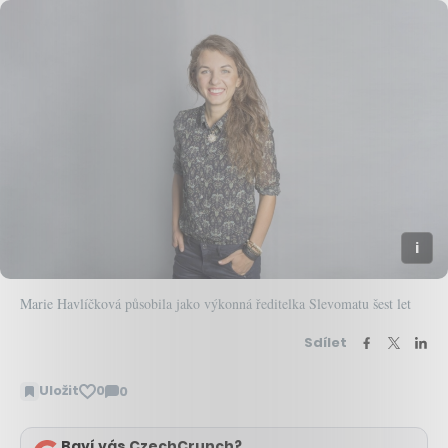
Marie Havlíčková působila jako výkonná ředitelka Slevomatu šest let
Sdílet
Uložit
0
0
Zobrazit
komentáře
Baví vás CzechCrunch?