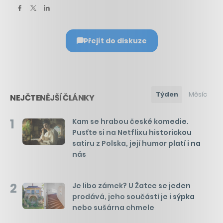
Přejít do diskuze
Týden
Měsíc
NEJČTENĚJŠÍ ČLÁNKY
1
Kam se hrabou české komedie.
Pusťte si na Netflixu historickou
satiru z Polska, její humor platí i na
nás
2
Je libo zámek? U Žatce se jeden
prodává, jeho součástí je i sýpka
nebo sušárna chmele