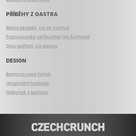
PŘÍBĚHY Z GASTRA
Boční projekt, co se zvrtnul
Francouzský šéfkuchař na Šumavě
Dva golfisti, co pečou
DESIGN
Bomma není tichá
Originální hodinky
Nábytek z betonu