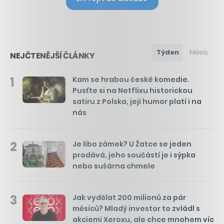
Týden
Měsíc
NEJČTENĚJŠÍ ČLÁNKY
1
Kam se hrabou české komedie.
Pusťte si na Netflixu historickou
satiru z Polska, její humor platí i na
nás
2
Je libo zámek? U Žatce se jeden
prodává, jeho součástí je i sýpka
nebo sušárna chmele
3
Jak vydělat 200 milionů za pár
měsíců? Mladý investor to zvládl s
akciemi Xeroxu, ale chce mnohem víc