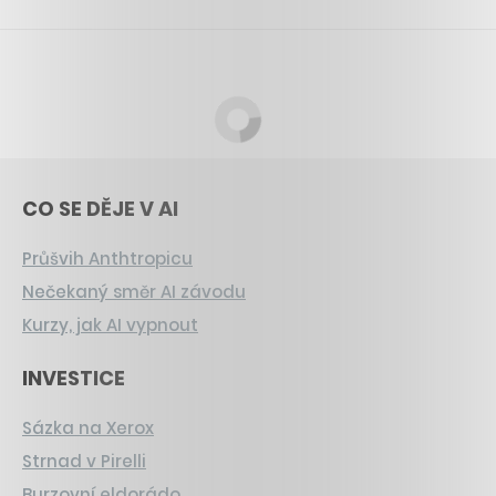
CO SE DĚJE V AI
Průšvih Anthtropicu
Nečekaný směr AI závodu
Kurzy, jak AI vypnout
INVESTICE
Sázka na Xerox
Strnad v Pirelli
Burzovní eldorádo