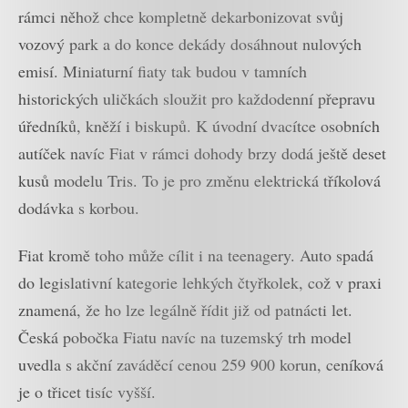
rámci něhož chce kompletně dekarbonizovat svůj
vozový park a do konce dekády dosáhnout nulových
emisí. Miniaturní fiaty tak budou v tamních
historických uličkách sloužit pro každodenní přepravu
úředníků, kněží i biskupů. K úvodní dvacítce osobních
autíček navíc Fiat v rámci dohody brzy dodá ještě deset
kusů modelu Tris. To je pro změnu elektrická tříkolová
dodávka s korbou.
Fiat kromě toho může cílit i na teenagery. Auto spadá
do legislativní kategorie lehkých čtyřkolek, což v praxi
znamená, že ho lze legálně řídit již od patnácti let.
Česká pobočka Fiatu navíc na tuzemský trh model
uvedla s akční zaváděcí cenou 259 900 korun, ceníková
je o třicet tisíc vyšší.