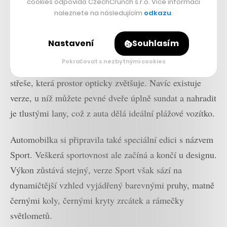
cookies odpovídá CzechCrunch s.r.o. Více informací
základě, audio nahrazuje držák na telefon s prostorem
naleznete na následujícím
odkazu
.
pro přenosný reproduktor a místo topení či klimatizace
najdete v interiéru přípravu pro připojení ručního
Nastavení
Souhlasím
ventilátoru. Přesto vnitřek nepůsobí vyloženě chudě
Pokračovat s nezbytnými cookies
díky standardně dodávané prosklené panoramatické
střeše, která prostor opticky zvětšuje. Navíc existuje
verze, u níž můžete pevné dveře úplně sundat a nahradit
je tlustými lany, což z auta dělá ideální plážové vozítko.
Automobilka si připravila také speciální edici s názvem
Sport. Veškerá sportovnost ale začíná a končí u designu.
Výkon zůstává stejný, verze Sport však sází na
dynamičtější vzhled vyjádřený barevnými pruhy, matně
černými koly, černými kryty zrcátek a rámečky
světlometů.