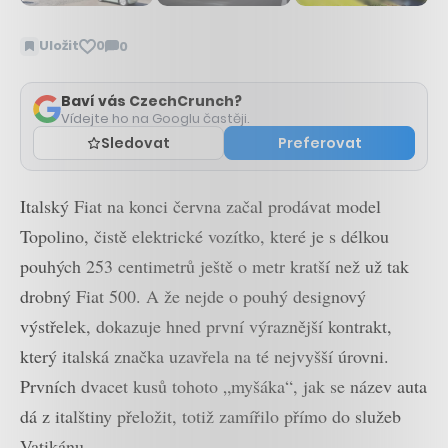
Uložit
0
0
Zobrazit
komentáře
Baví vás CzechCrunch?
Vídejte ho na Googlu častěji.
Sledovat
Preferovat
Italský Fiat na konci června začal prodávat model
Topolino, čistě elektrické vozítko, které je s délkou
pouhých 253 centimetrů ještě o metr kratší než už tak
drobný Fiat 500. A že nejde o pouhý designový
výstřelek, dokazuje hned první výraznější kontrakt,
který italská značka uzavřela na té nejvyšší úrovni.
Prvních dvacet kusů tohoto „myšáka“, jak se název auta
dá z italštiny přeložit, totiž zamířilo přímo do služeb
Vatikánu.