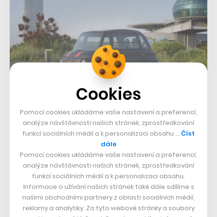
Cookies
Foto: Stellantis
Pomocí cookies ukládáme vaše nastavení a preferencí,
analýze návštěvnosti našich stránek, zprostředkování
funkcí sociálních médií a k personalizaci obsahu …
Číst
dále
Pomocí cookies ukládáme vaše nastavení a preferencí,
analýze návštěvnosti našich stránek, zprostředkování
funkcí sociálních médií a k personalizaci obsahu.
Informace o užívání našich stránek také dále sdílíme s
Auto nemá klimatizaci, rádio ani klasické polstrování.
našimi obchodními partnery z oblasti sociálních médií,
Sedadla tvoří jen jednoduchá pěna na plastovém
reklamy a analytiky. Za tyto webové stránky a soubory