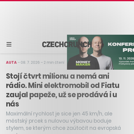
AUTA
–
08. 7. 2026
–
2 min čtení
Stojí čtvrt milionu a nemá ani
rádio. Mini elektromobil od Fiatu
zaujal papeže, už se prodává i u
nás
Maximální rychlost je sice jen 45 km/h, ale
městský prcek s nulovou výbavou boduje
stylem, se kterým chce zaútočit na evropská