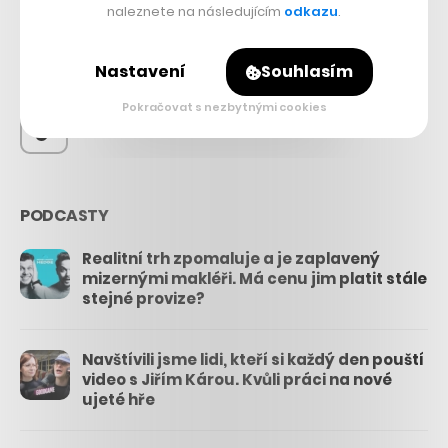
56.4k
naleznete na následujícím
odkazu
.
26.3k
Nastavení
Souhlasím
Pokračovat s nezbytnými cookies
3.3k
PODCASTY
Realitní trh zpomaluje a je zaplavený
mizernými makléři. Má cenu jim platit stále
stejné provize?
Navštívili jsme lidi, kteří si každý den pouští
video s Jiřím Károu. Kvůli práci na nové
ujeté hře