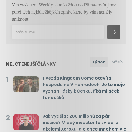
V newsletteru Weekly vám každou neděli naservírujeme
porci těch nejdůležitějších zpráv, které by vám neměly
uniknout.
Týden
Měsíc
NEJČTENĚJŠÍ ČLÁNKY
1
Hvězda Kingdom Come otevírá
hospodu na Vinohradech. Je to moje
vyznání lásky k Česku, říká miláček
fanoušků
2
Jak vydělat 200 milionů za pár
měsíců? Mladý investor to zvládl s
akciemi Xeroxu, ale chce mnohem víc