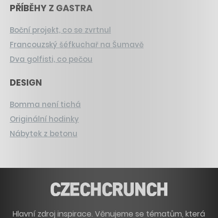
PŘÍBĚHY Z GASTRA
Boční projekt, co se zvrtnul
Francouzský šéfkuchař na Šumavě
Dva golfisti, co pečou
DESIGN
Bomma není tichá
Originální hodinky
Nábytek z betonu
Hlavní zdroj inspirace. Věnujeme se tématům, která