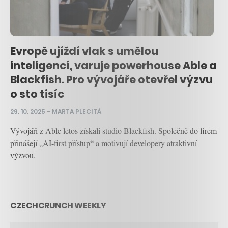
Evropě ujíždí vlak s umělou
inteligencí, varuje powerhouse Able a
Blackfish. Pro vývojáře otevřel výzvu
o sto tisíc
29. 10. 2025
–
MARTA PLECITÁ
Vývojáři z Able letos získali studio Blackfish. Společně do firem
přinášejí „AI-first přístup“ a motivují developery atraktivní
výzvou.
CZECHCRUNCH WEEKLY