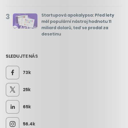
3
Startupová apokalypsa: Před lety
měl populární nástroj hodnotu 11
miliard dolarů, teď se prodal za
desetinu
SLEDUJTE NÁS
73k
25k
65k
56.4k