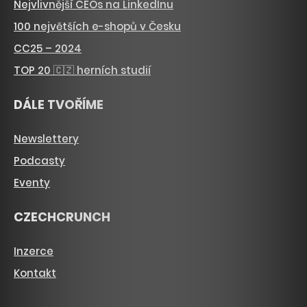
Nejvlivnější CEOs na LinkedInu
100 největších e-shopů v Česku
CC25 – 2024
TOP 20 🇨🇿 herních studií
DÁLE TVOŘÍME
Newslettery
Podcasty
Eventy
CZECHCRUNCH
Inzerce
Kontakt