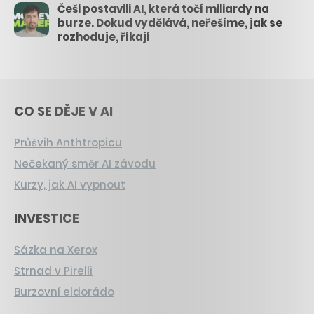
Češi postavili AI, která točí miliardy na
burze. Dokud vydělává, neřešíme, jak se
rozhoduje, říkají
CO SE DĚJE V AI
Průšvih Anthtropicu
Nečekaný směr AI závodu
Kurzy, jak AI vypnout
INVESTICE
Sázka na Xerox
Strnad v Pirelli
Burzovní eldorádo