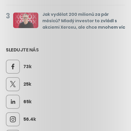
3
Jak vydělat 200 milionů za pár
měsíců? Mladý investor to zvládl s
akciemi Xeroxu, ale chce mnohem víc
SLEDUJTE NÁS
73k
25k
65k
56.4k