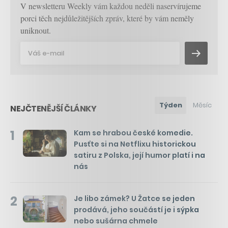
V newsletteru Weekly vám každou neděli naservírujeme
porci těch nejdůležitějších zpráv, které by vám neměly
uniknout.
Týden
Měsíc
NEJČTENĚJŠÍ ČLÁNKY
1
Kam se hrabou české komedie.
Pusťte si na Netflixu historickou
satiru z Polska, její humor platí i na
nás
2
Je libo zámek? U Žatce se jeden
prodává, jeho součástí je i sýpka
nebo sušárna chmele