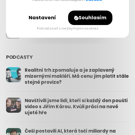
26.3k
Nastavení
Souhlasím
Pokračovat s nezbytnými cookies
3.3k
PODCASTY
Realitní trh zpomaluje a je zaplavený
mizernými makléři. Má cenu jim platit stále
stejné provize?
Navštívili jsme lidi, kteří si každý den pouští
video s Jiřím Károu. Kvůli práci na nové
ujeté hře
Češi postavili AI, která točí miliardy na