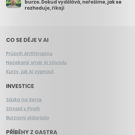
burze. Dokud vydělává, neřešíme, jak se
rozhoduje, říkají
CO SE DĚJE V AI
Průšvih Anthtropicu
Nečekaný směr AI závodu
Kurzy, jak AI vypnout
INVESTICE
Sázka na Xerox
Strnad v Pirelli
Burzovní eldorádo
PŘÍBĚHY Z GASTRA