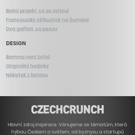
Boční projekt, co se zvrtnul
Francouzský šéfkuchař na Šumavě
Dva golfisti, co pečou
DESIGN
Bomma není tichá
Originální hodinky
Nábytek z betonu
Hlavní zdroj inspirace. Věnujeme se tématům, která
hýbou Českem a světem, od byznysu a startupů