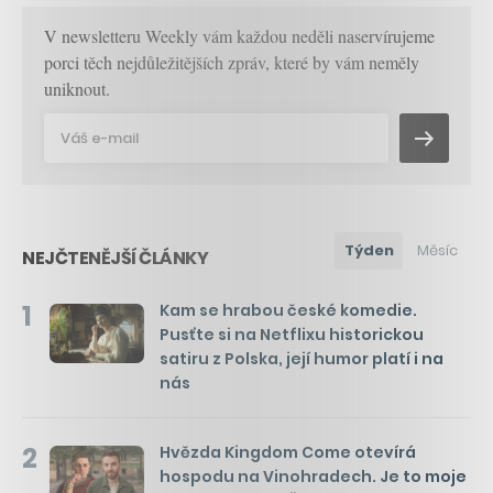
V newsletteru Weekly vám každou neděli naservírujeme
porci těch nejdůležitějších zpráv, které by vám neměly
uniknout.
Týden
Měsíc
NEJČTENĚJŠÍ ČLÁNKY
1
Kam se hrabou české komedie.
Pusťte si na Netflixu historickou
satiru z Polska, její humor platí i na
nás
2
Hvězda Kingdom Come otevírá
hospodu na Vinohradech. Je to moje