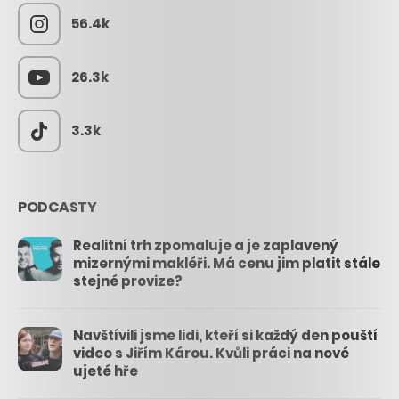
56.4k
26.3k
3.3k
PODCASTY
Realitní trh zpomaluje a je zaplavený
mizernými makléři. Má cenu jim platit stále
stejné provize?
Navštívili jsme lidi, kteří si každý den pouští
video s Jiřím Károu. Kvůli práci na nové
ujeté hře