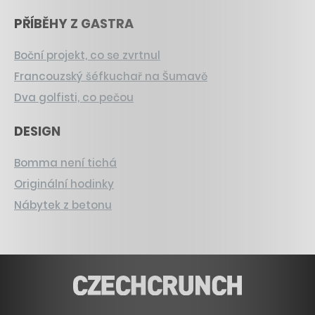
PŘÍBĚHY Z GASTRA
Boční projekt, co se zvrtnul
Francouzský šéfkuchař na Šumavě
Dva golfisti, co pečou
DESIGN
Bomma není tichá
Originální hodinky
Nábytek z betonu