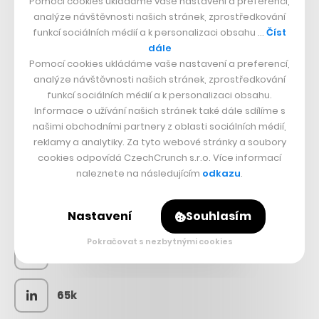
Pomocí cookies ukládáme vaše nastavení a preferencí,
analýze návštěvnosti našich stránek, zprostředkování
funkcí sociálních médií a k personalizaci obsahu …
Číst
dále
Pomocí cookies ukládáme vaše nastavení a preferencí,
analýze návštěvnosti našich stránek, zprostředkování
funkcí sociálních médií a k personalizaci obsahu.
Informace o užívání našich stránek také dále sdílíme s
našimi obchodními partnery z oblasti sociálních médií,
reklamy a analytiky. Za tyto webové stránky a soubory
cookies odpovídá CzechCrunch s.r.o. Více informací
SLEDUJTE NÁS
naleznete na následujícím
odkazu
.
73k
Nastavení
Souhlasím
Pokračovat s nezbytnými cookies
25k
65k