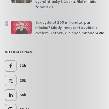
vyznání lásky k Česku, říká miláček
fanoušků
3
Jak vydělat 200 milionů za pár
měsíců? Mladý investor to zvládl s
akciemi Xeroxu, ale chce mnohem víc
SLEDUJTE NÁS
73k
25k
65k