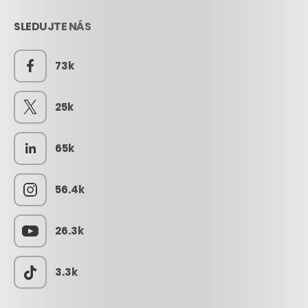
SLEDUJTE NÁS
73k
25k
65k
56.4k
26.3k
3.3k