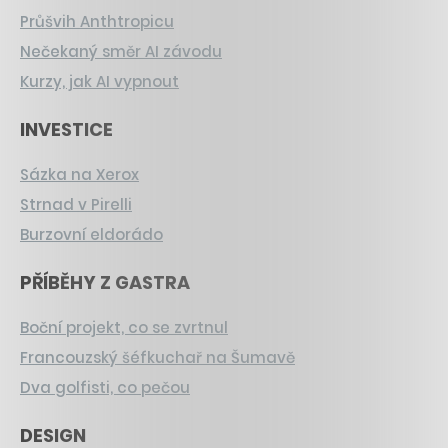
Průšvih Anthtropicu
Nečekaný směr AI závodu
Kurzy, jak AI vypnout
INVESTICE
Sázka na Xerox
Strnad v Pirelli
Burzovní eldorádo
PŘÍBĚHY Z GASTRA
Boční projekt, co se zvrtnul
Francouzský šéfkuchař na Šumavě
Dva golfisti, co pečou
DESIGN