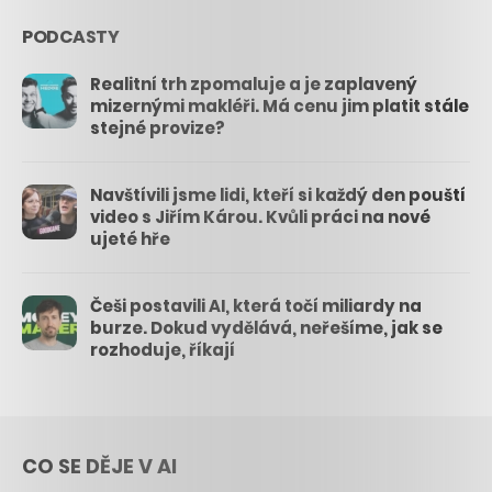
PODCASTY
Realitní trh zpomaluje a je zaplavený
mizernými makléři. Má cenu jim platit stále
stejné provize?
Navštívili jsme lidi, kteří si každý den pouští
video s Jiřím Károu. Kvůli práci na nové
ujeté hře
Češi postavili AI, která točí miliardy na
burze. Dokud vydělává, neřešíme, jak se
rozhoduje, říkají
CO SE DĚJE V AI