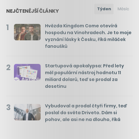
Týden
Měsíc
NEJČTENĚJŠÍ ČLÁNKY
1
Hvězda Kingdom Come otevírá
hospodu na Vinohradech. Je to moje
vyznání lásky k Česku, říká miláček
fanoušků
2
Startupová apokalypsa: Před lety
měl populární nástroj hodnotu 11
miliard dolarů, teď se prodal za
desetinu
3
Vybudoval a prodal čtyři firmy, teď
poslal do světa Driveto. Dám si
pohov, ale asi ne na dlouho, říká