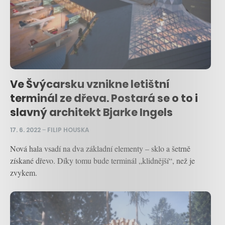
Ve Švýcarsku vznikne letištní
terminál ze dřeva. Postará se o to i
slavný architekt Bjarke Ingels
17. 6. 2022
–
FILIP HOUSKA
Nová hala vsadí na dva základní elementy – sklo a šetrně
získané dřevo. Díky tomu bude terminál „klidnější“, než je
zvykem.