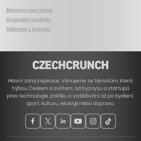
Bomma není tichá
Originální hodinky
Nábytek z betonu
Hlavní zdroj inspirace. Věnujeme se tématům, která
hýbou Českem a světem, od byznysu a startupů
přes technologie, politiku a vzdělávání až po bydlení,
sport, kulturu, ekologii nebo dopravu.