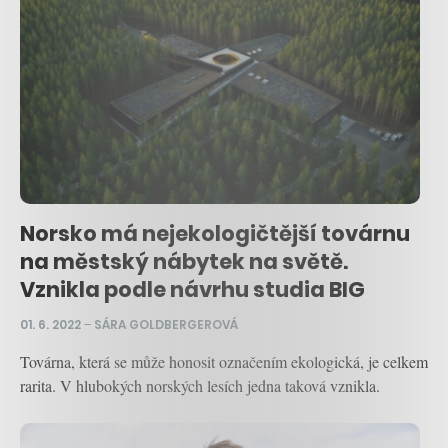
Norsko má nejekologičtější továrnu
na městský nábytek na světě.
Vznikla podle návrhu studia BIG
01. 6. 2022
–
SÁRA GOLDBERGEROVÁ
Továrna, která se může honosit označením ekologická, je celkem
rarita. V hlubokých norských lesích jedna taková vznikla.