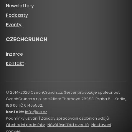
Newslettery
Podcasty
Eventy
CZECHCRUNCH
Inzerce
Kontakt
© 2014-2026 CzechCrunch.cz. Server provozuje společnost
CzechCrunch s.r.o. se sídlem Thámova 289/13, Praha 8 – Karlín,
186 00. IČ 01465562.
kontakt:
info@cc.cz
Podmínky užívání
|
Zásady zpracování osobních údajů
|
Obchodní podmínky
|
Návštěvní řád eventů
|
Nastavení
cookies