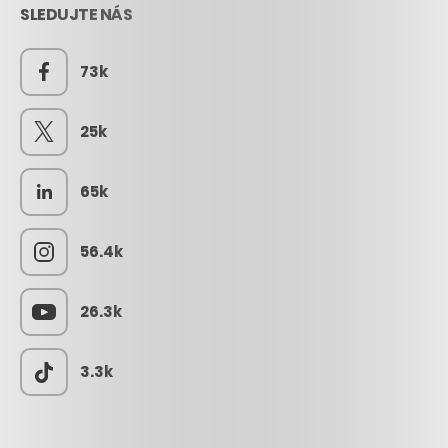
SLEDUJTE NÁS
73k
25k
65k
56.4k
26.3k
3.3k