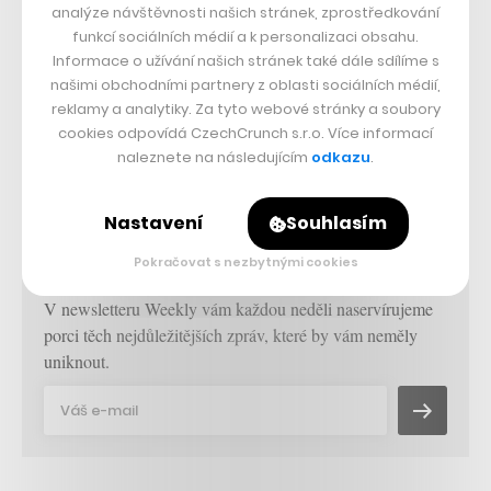
hypermoderní město BiodiverCity
analýze návštěvnosti našich stránek, zprostředkování
funkcí sociálních médií a k personalizaci obsahu.
25. 8. 2020
–
VOJTĚCH SEDLÁČEK
Informace o užívání našich stránek také dále sdílíme s
Penang je samostatným ostrovním státem u severozápadního
našimi obchodními partnery z oblasti sociálních médií,
pobřeží Malajského poloostrova. Toto místo je známé především
reklamy a analytiky. Za tyto webové stránky a soubory
svou bohatou koloniální historii, ovšem již brzy by zdejší…
cookies odpovídá CzechCrunch s.r.o. Více informací
naleznete na následujícím
odkazu
.
Nastavení
Souhlasím
CZECHCRUNCH WEEKLY
Pokračovat s nezbytnými cookies
V newsletteru Weekly vám každou neděli naservírujeme
porci těch nejdůležitějších zpráv, které by vám neměly
uniknout.