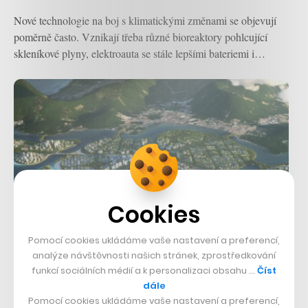
Nové technologie na boj s klimatickými změnami se objevují
poměrně často. Vznikají třeba různé bioreaktory pohlcující
skleníkové plyny, elektroauta se stále lepšími bateriemi i…
Cookies
Pomocí cookies ukládáme vaše nastavení a preferencí,
analýze návštěvnosti našich stránek, zprostředkování
Futuristický urbanismus vynořený z
funkcí sociálních médií a k personalizaci obsahu …
Číst
dále
oceánu. Penang plánuje vybudovat
Pomocí cookies ukládáme vaše nastavení a preferencí,