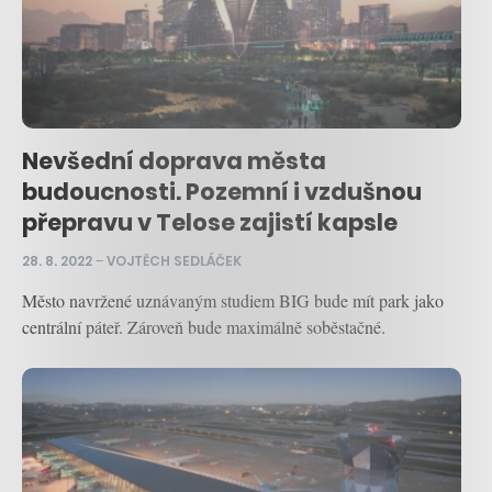
Nevšední doprava města
budoucnosti. Pozemní i vzdušnou
přepravu v Telose zajistí kapsle
28. 8. 2022
–
VOJTĚCH SEDLÁČEK
Město navržené uznávaným studiem BIG bude mít park jako
centrální páteř. Zároveň bude maximálně soběstačné.