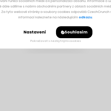
vání funkcí sociálních médií a k personalizaci obsahu. Informace o už
é dále sdílíme s našimi obchodními partnery z oblasti sociálních médi
y. Za tyto webové stránky a soubory cookies odpovídá CzechCrunch s.
informací naleznete na následujícím
odkazu
.
Nastavení
Souhlasím
Pokračovat s nezbytnými cookies