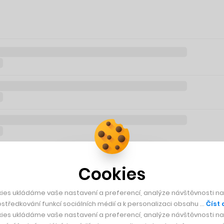
Cookies
ies ukládáme vaše nastavení a preferencí, analýze návštěvnosti naš
středkování funkcí sociálních médií a k personalizaci obsahu …
Číst 
ies ukládáme vaše nastavení a preferencí, analýze návštěvnosti naš