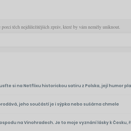
orci těch nejdůležitějších zpráv, které by vám neměly uniknout.
te si na Netflixu historickou satiru z Polska, její humor plat
prodává, jeho součástí je i sýpka nebo sušárna chmele
podu na Vinohradech. Je to moje vyznání lásky k Česku, ř