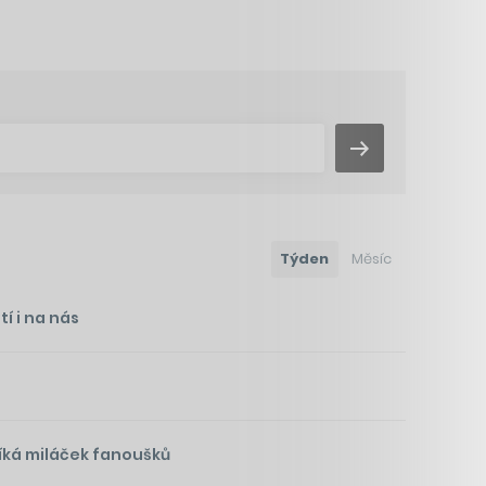
Týden
Měsíc
í i na nás
íká miláček fanoušků