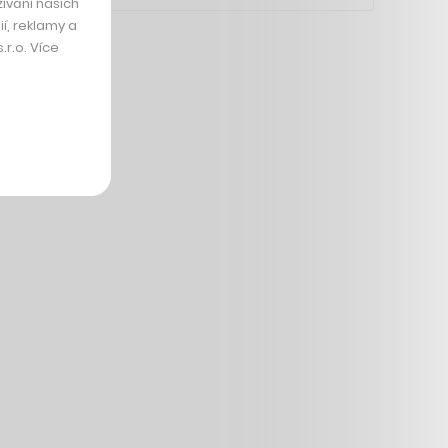
ívání našich
í, reklamy a
r.o. Více