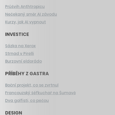
Průšvih Anthtropicu
Nečekaný směr AI závodu
Kurzy, jak AI vypnout
INVESTICE
Sázka na Xerox
Strnad v Pirelli
Burzovní eldorádo
PŘÍBĚHY Z GASTRA
Boční projekt, co se zvrtnul
Francouzský šéfkuchař na Šumavě
Dva golfisti, co pečou
DESIGN