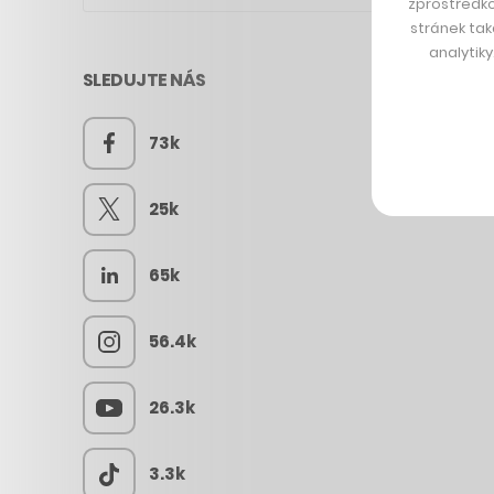
zprostředko
stránek tak
analytik
SLEDUJTE NÁS
73k
25k
65k
56.4k
26.3k
3.3k