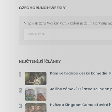
CZECHCRUNCH WEEKLY
V newsletteru Weekly vám každou neděli naservírujeme p
NEJČTENĚJŠÍ ČLÁNKY
1
Kam se hrabou české komedie. Pusť
2
Je libo zámek? U Žatce se jeden 
3
Hvězda Kingdom Come otevírá hos