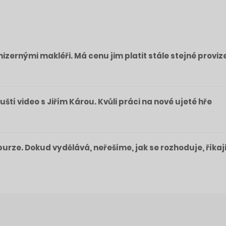
izernými makléři. Má cenu jim platit stále stejné proviz
pouští video s Jiřím Károu. Kvůli práci na nové ujeté hře
a burze. Dokud vydělává, neřešíme, jak se rozhoduje, říkaj