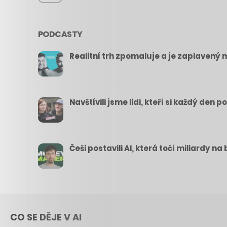
PODCASTY
Realitní trh zpomaluje a je zaplavený m
Navštívili jsme lidi, kteří si každý den 
Češi postavili AI, která točí miliardy n
CO SE DĚJE V AI