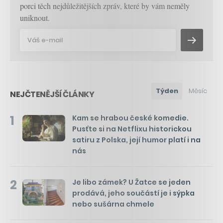
porci těch nejdůležitějších zpráv, které by vám neměly
uniknout.
Týden
Měsíc
NEJČTENĚJŠÍ ČLÁNKY
1
Kam se hrabou české komedie.
Pusťte si na Netflixu historickou
satiru z Polska, její humor platí i na
nás
2
Je libo zámek? U Žatce se jeden
prodává, jeho součástí je i sýpka
nebo sušárna chmele