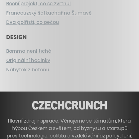
Boční projekt, co se zvrtnul
Francouzský šéfkuchař na Šumavě
Dva golfisti, co pečou
DESIGN
Bomma není tichá
Originální hodinky
Nábytek z betonu
Hlavní zdroj inspirace. Věnujeme se tématům, která
hýbou Českem a světem, od byznysu a startupů
přes technologie, politiku a vzdělávání až po bydlení,