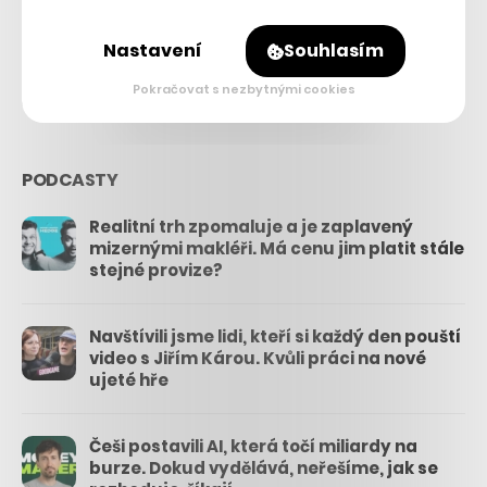
26.3k
Nastavení
Souhlasím
3.3k
Pokračovat s nezbytnými cookies
PODCASTY
Realitní trh zpomaluje a je zaplavený
mizernými makléři. Má cenu jim platit stále
stejné provize?
Navštívili jsme lidi, kteří si každý den pouští
video s Jiřím Károu. Kvůli práci na nové
ujeté hře
Češi postavili AI, která točí miliardy na
burze. Dokud vydělává, neřešíme, jak se