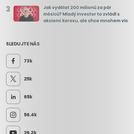
3
Jak vydělat 200 milionů za pár
měsíců? Mladý investor to zvládl s
akciemi Xeroxu, ale chce mnohem víc
SLEDUJTE NÁS
73k
25k
65k
56.4k
26.3k