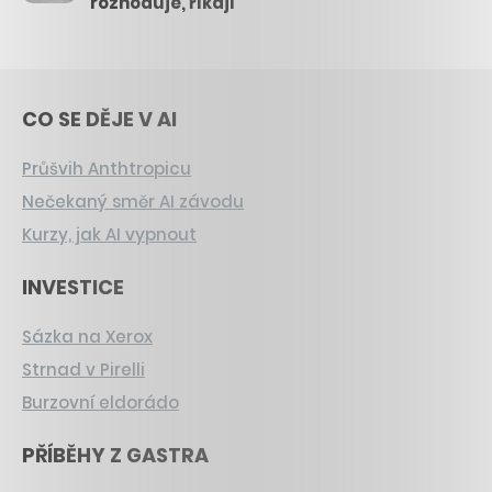
rozhoduje, říkají
CO SE DĚJE V AI
Průšvih Anthtropicu
Nečekaný směr AI závodu
Kurzy, jak AI vypnout
INVESTICE
Sázka na Xerox
Strnad v Pirelli
Burzovní eldorádo
PŘÍBĚHY Z GASTRA