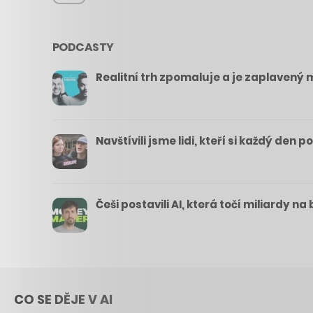
PODCASTY
Realitní trh zpomaluje a je zaplavený m
Navštívili jsme lidi, kteří si každý den 
Češi postavili AI, která točí miliardy n
CO SE DĚJE V AI