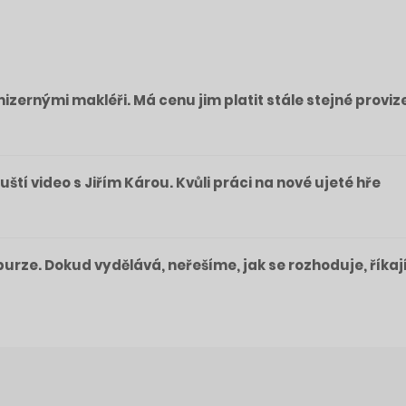
izernými makléři. Má cenu jim platit stále stejné proviz
pouští video s Jiřím Károu. Kvůli práci na nové ujeté hře
a burze. Dokud vydělává, neřešíme, jak se rozhoduje, říkaj