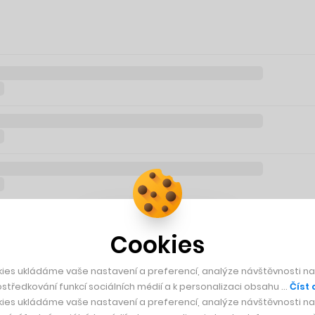
Cookies
ies ukládáme vaše nastavení a preferencí, analýze návštěvnosti naš
středkování funkcí sociálních médií a k personalizaci obsahu …
Číst 
ies ukládáme vaše nastavení a preferencí, analýze návštěvnosti naš