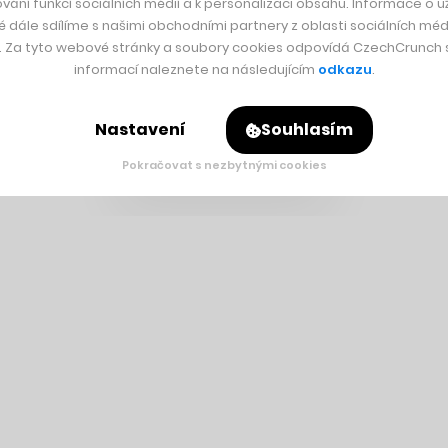
vání funkcí sociálních médií a k personalizaci obsahu. Informace o už
é dále sdílíme s našimi obchodními partnery z oblasti sociálních médi
y. Za tyto webové stránky a soubory cookies odpovídá CzechCrunch s.
informací naleznete na následujícím
odkazu
.
Nastavení
Souhlasím
Pokračovat s nezbytnými cookies