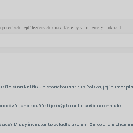
orci těch nejdůležitějších zpráv, které by vám neměly uniknout.
te si na Netflixu historickou satiru z Polska, její humor plat
prodává, jeho součástí je i sýpka nebo sušárna chmele
ěsíců? Mladý investor to zvládl s akciemi Xeroxu, ale chce 