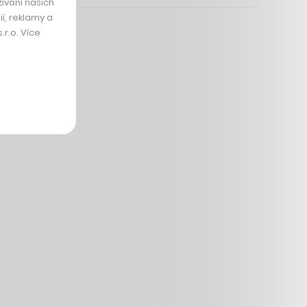
ívání našich
í, reklamy a
r.o. Více