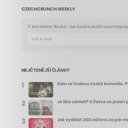
CZECHCRUNCH WEEKLY
V newsletteru Weekly vám každou neděli naservírujeme p
NEJČTENĚJŠÍ ČLÁNKY
1
Kam se hrabou české komedie. Pusť
2
Je libo zámek? U Žatce se jeden 
3
Jak vydělat 200 milionů za pár m