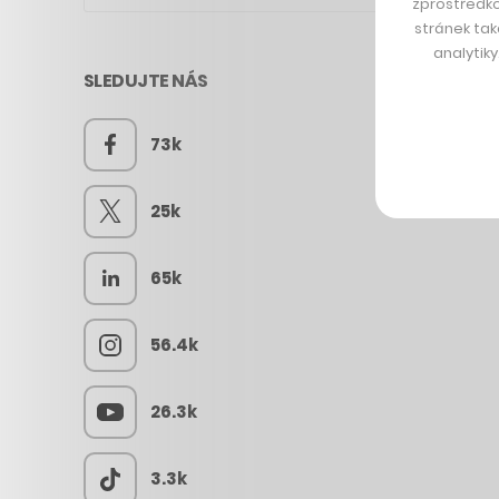
zprostředko
stránek tak
analytik
SLEDUJTE NÁS
73k
25k
65k
56.4k
26.3k
3.3k