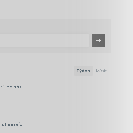
Týden
Měsíc
í i na nás
mnohem víc