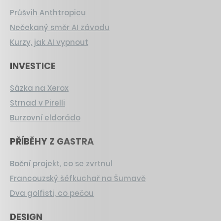
Průšvih Anthtropicu
Nečekaný směr AI závodu
Kurzy, jak AI vypnout
INVESTICE
Sázka na Xerox
Strnad v Pirelli
Burzovní eldorádo
PŘÍBĚHY Z GASTRA
Boční projekt, co se zvrtnul
Francouzský šéfkuchař na Šumavě
Dva golfisti, co pečou
DESIGN