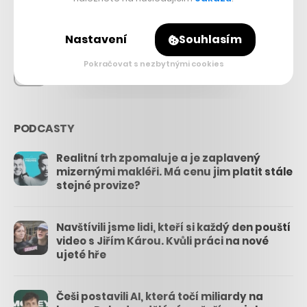
26.3k
Nastavení
Souhlasím
Pokračovat s nezbytnými cookies
3.3k
PODCASTY
Realitní trh zpomaluje a je zaplavený
mizernými makléři. Má cenu jim platit stále
stejné provize?
Navštívili jsme lidi, kteří si každý den pouští
video s Jiřím Károu. Kvůli práci na nové
ujeté hře
Češi postavili AI, která točí miliardy na