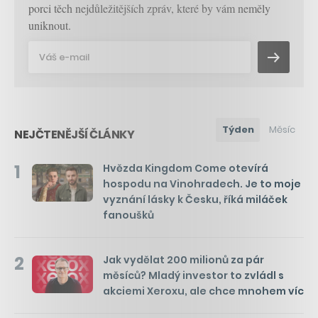
porci těch nejdůležitějších zpráv, které by vám neměly
uniknout.
Týden
Měsíc
NEJČTENĚJŠÍ ČLÁNKY
1
Hvězda Kingdom Come otevírá
hospodu na Vinohradech. Je to moje
vyznání lásky k Česku, říká miláček
fanoušků
2
Jak vydělat 200 milionů za pár
měsíců? Mladý investor to zvládl s
akciemi Xeroxu, ale chce mnohem víc