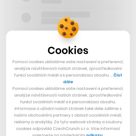
Cookies
SLEDUJTE NÁS
Pomocí cookies ukládáme vaše nastavení a preferencí,
analýze návštěvnosti našich stránek, zprostředkování
funkcí sociálních médií a k personalizaci obsahu …
Číst
73k
dále
Pomocí cookies ukládáme vaše nastavení a preferencí,
25k
analýze návštěvnosti našich stránek, zprostředkování
funkcí sociálních médií a k personalizaci obsahu.
Informace o užívání našich stránek také dále sdílíme s
65k
našimi obchodními partnery z oblasti sociálních médií,
reklamy a analytiky. Za tyto webové stránky a soubory
cookies odpovídá CzechCrunch s.r.o. Více informací
56.4k
naleznete na následujícím
odkazu
.