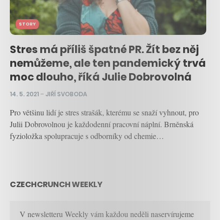
STORY
Stres má příliš špatné PR. Žít bez něj
nemůžeme, ale ten pandemický trvá
moc dlouho, říká Julie Dobrovolná
14. 5. 2021
–
JIŘÍ SVOBODA
Pro většinu lidí je stres strašák, kterému se snaží vyhnout, pro
Julii Dobrovolnou je každodenní pracovní náplní. Brněnská
fyzioložka spolupracuje s odborníky od chemie…
CZECHCRUNCH WEEKLY
V newsletteru Weekly vám každou neděli naservírujeme