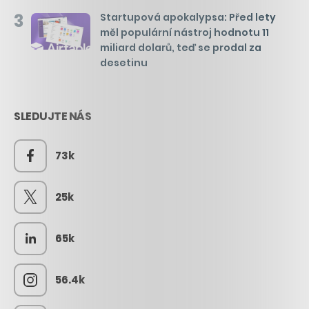
3
Startupová apokalypsa: Před lety
měl populární nástroj hodnotu 11
miliard dolarů, teď se prodal za
desetinu
SLEDUJTE NÁS
73k
25k
65k
56.4k