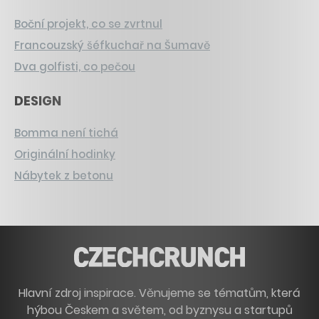
Boční projekt, co se zvrtnul
Francouzský šéfkuchař na Šumavě
Dva golfisti, co pečou
DESIGN
Bomma není tichá
Originální hodinky
Nábytek z betonu
Hlavní zdroj inspirace. Věnujeme se tématům, která
hýbou Českem a světem, od byznysu a startupů