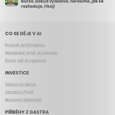
burze. Dokud vydělává, neřešíme, jak se
rozhoduje, říkají
CO SE DĚJE V AI
Průšvih Anthtropicu
Nečekaný směr AI závodu
Kurzy, jak AI vypnout
INVESTICE
Sázka na Xerox
Strnad v Pirelli
Burzovní eldorádo
PŘÍBĚHY Z GASTRA