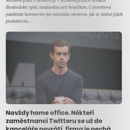
dlouhodobě spíše standardem než benefitem. Celosvětová
pandemie koronaviru jim umožnila otestovat, jak se změní jejich
produktivita,…
Navždy home office. Někteří
zaměstnanci Twitteru se už do
kanceláře nevrátí, firma je nechá