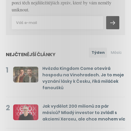
porci těch nejdůležitějších zpráv, které by vám neměly
uniknout.
Týden
Měsíc
NEJČTENĚJŠÍ ČLÁNKY
1
Hvězda Kingdom Come otevírá
hospodu na Vinohradech. Je to moje
vyznání lásky k Česku, říká miláček
fanoušků
2
Jak vydělat 200 milionů za pár
měsíců? Mladý investor to zvládl s
akciemi Xeroxu, ale chce mnohem víc