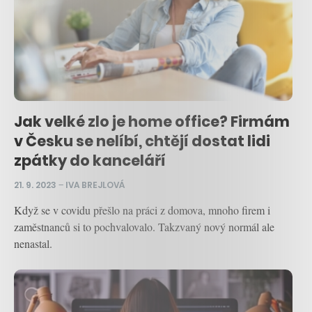
Jak velké zlo je home office? Firmám
v Česku se nelíbí, chtějí dostat lidi
zpátky do kanceláří
21. 9. 2023
–
IVA BREJLOVÁ
Když se v covidu přešlo na práci z domova, mnoho firem i
zaměstnanců si to pochvalovalo. Takzvaný nový normál ale
nenastal.