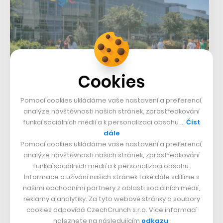
Cookies
Pomocí cookies ukládáme vaše nastavení a preferencí,
Home office na celý rok. Google
analýze návštěvnosti našich stránek, zprostředkování
nechá většinu svých zaměstnanců
funkcí sociálních médií a k personalizaci obsahu …
Číst
dále
pracovat z domova až do příštího
Pomocí cookies ukládáme vaše nastavení a preferencí,
léta
analýze návštěvnosti našich stránek, zprostředkování
funkcí sociálních médií a k personalizaci obsahu.
28. 7. 2020
–
MICHAL MAREK
Informace o užívání našich stránek také dále sdílíme s
Koronavirová krize s sebou přinesla změnu celé řady „zažitých
našimi obchodními partnery z oblasti sociálních médií,
pořádků“ a velké posuny způsobila i v tom, jak lidé pracují. V
reklamy a analytiky. Za tyto webové stránky a soubory
Evropě řada firem…
cookies odpovídá CzechCrunch s.r.o. Více informací
naleznete na následujícím
odkazu
.