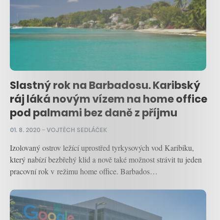
Slastný rok na Barbadosu. Karibský
ráj láká novým vízem na home office
pod palmami bez daně z příjmu
01. 8. 2020
–
VOJTĚCH SEDLÁČEK
Izolovaný ostrov ležící uprostřed tyrkysových vod Karibiku,
který nabízí bezbřehý klid a nově také možnost strávit tu jeden
pracovní rok v režimu home office. Barbados…