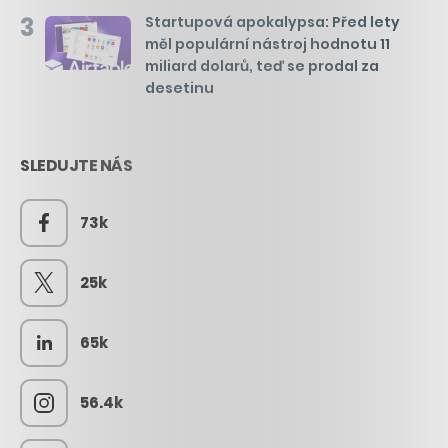
3
Startupová apokalypsa: Před lety
měl populární nástroj hodnotu 11
miliard dolarů, teď se prodal za
desetinu
SLEDUJTE NÁS
73k
25k
65k
56.4k