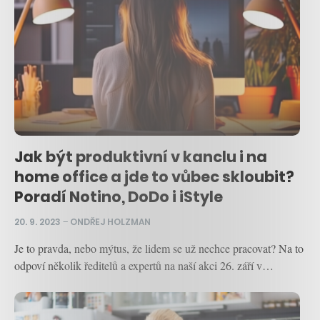
Jak být produktivní v kanclu i na
home office a jde to vůbec skloubit?
Poradí Notino, DoDo i iStyle
20. 9. 2023
–
ONDŘEJ HOLZMAN
Je to pravda, nebo mýtus, že lidem se už nechce pracovat? Na to
odpoví několik ředitelů a expertů na naší akci 26. září v…