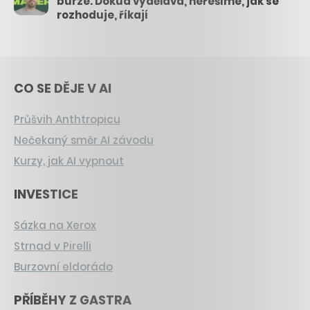
burze. Dokud vydělává, neřešíme, jak se
rozhoduje, říkají
CO SE DĚJE V AI
Průšvih Anthtropicu
Nečekaný směr AI závodu
Kurzy, jak AI vypnout
INVESTICE
Sázka na Xerox
Strnad v Pirelli
Burzovní eldorádo
PŘÍBĚHY Z GASTRA