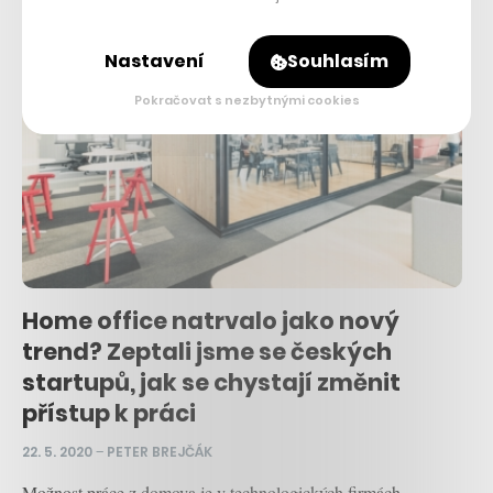
Nastavení
Souhlasím
Pokračovat s nezbytnými cookies
Home office natrvalo jako nový
trend? Zeptali jsme se českých
startupů, jak se chystají změnit
přístup k práci
22. 5. 2020
–
PETER BREJČÁK
Možnost práce z domova je v technologických firmách