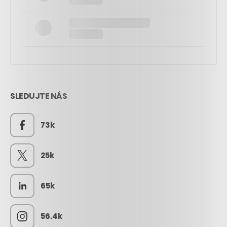
SLEDUJTE NÁS
73k
25k
65k
56.4k