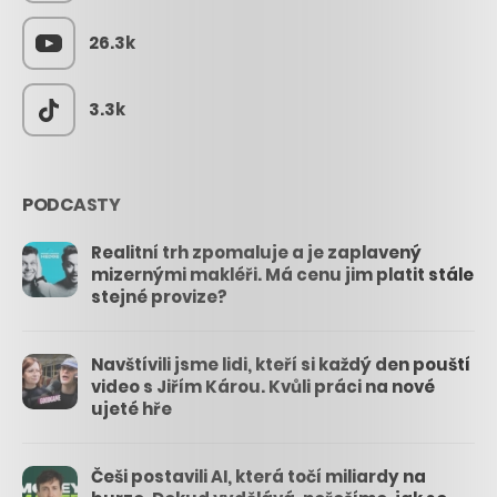
26.3k
3.3k
PODCASTY
Realitní trh zpomaluje a je zaplavený
mizernými makléři. Má cenu jim platit stále
stejné provize?
Navštívili jsme lidi, kteří si každý den pouští
video s Jiřím Károu. Kvůli práci na nové
ujeté hře
Češi postavili AI, která točí miliardy na