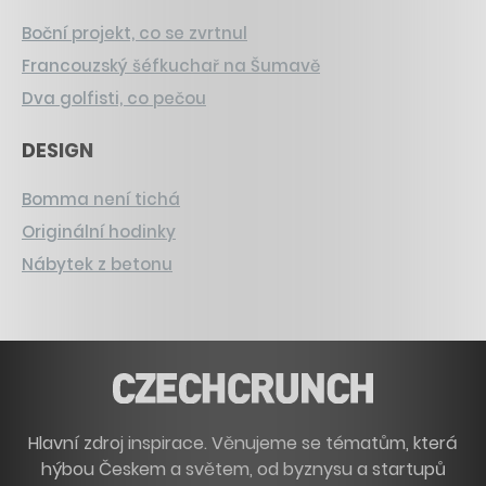
Boční projekt, co se zvrtnul
Francouzský šéfkuchař na Šumavě
Dva golfisti, co pečou
DESIGN
Bomma není tichá
Originální hodinky
Nábytek z betonu
Hlavní zdroj inspirace. Věnujeme se tématům, která
hýbou Českem a světem, od byznysu a startupů