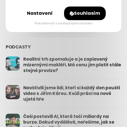
26.3k
Nastavení
Souhlasím
3.3k
Pokračovat s nezbytnými cookies
PODCASTY
Realitní trh zpomaluje a je zaplavený
mizernými makléři. Má cenu jim platit stále
stejné provize?
Navštívili jsme lidi, kteří si každý den pouští
video s Jiřím Károu. Kvůli práci na nové
ujeté hře
Češi postavili AI, která točí miliardy na
burze. Dokud vydělává, neřešíme, jak se