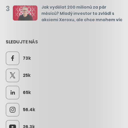
3
Jak vydělat 200 milionů za pár
měsíců? Mladý investor to zvládl s
akciemi Xeroxu, ale chce mnohem víc
SLEDUJTE NÁS
73k
25k
65k
56.4k
26.3k