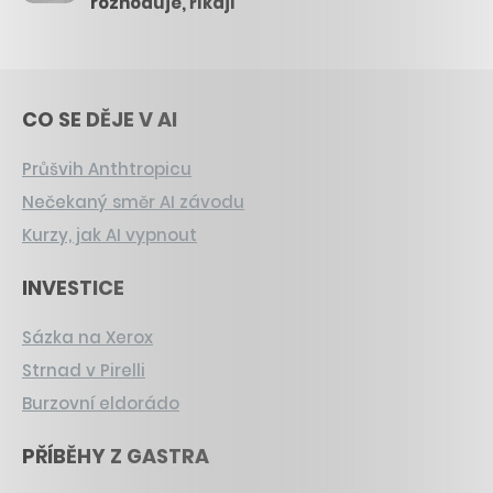
rozhoduje, říkají
CO SE DĚJE V AI
Průšvih Anthtropicu
Nečekaný směr AI závodu
Kurzy, jak AI vypnout
INVESTICE
Sázka na Xerox
Strnad v Pirelli
Burzovní eldorádo
PŘÍBĚHY Z GASTRA