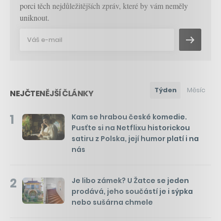
porci těch nejdůležitějších zpráv, které by vám neměly
uniknout.
Týden
Měsíc
NEJČTENĚJŠÍ ČLÁNKY
1
Kam se hrabou české komedie.
Pusťte si na Netflixu historickou
satiru z Polska, její humor platí i na
nás
2
Je libo zámek? U Žatce se jeden
prodává, jeho součástí je i sýpka
nebo sušárna chmele