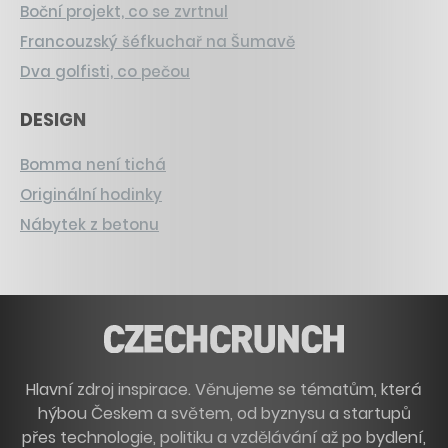
Boční projekt, co se zvrtnul
Francouzský šéfkuchař na Šumavě
Dva golfisti, co pečou
DESIGN
Bomma není tichá
Originální hodinky
Nábytek z betonu
Hlavní zdroj inspirace. Věnujeme se tématům, která
hýbou Českem a světem, od byznysu a startupů
přes technologie, politiku a vzdělávání až po bydlení,