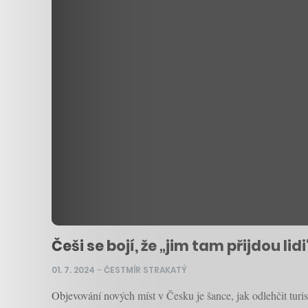
Češi se bojí, že „jim tam přijdou l
01. 7. 2024
–
ČESTMÍR STRAKATÝ
Objevování nových míst v Česku je šance, jak odlehčit turi