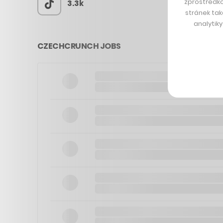
zprostředko
3.3k
stránek tak
analytik
CZECHCRUNCH JOBS