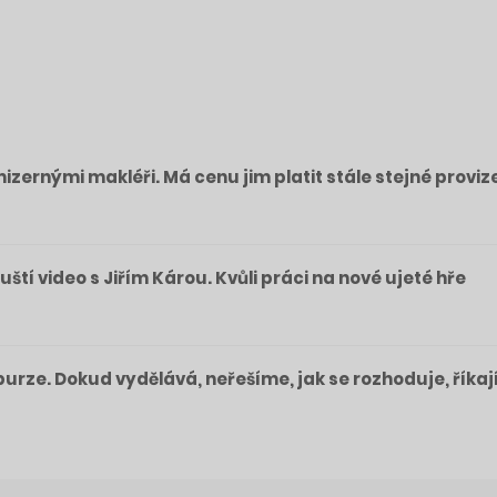
izernými makléři. Má cenu jim platit stále stejné proviz
pouští video s Jiřím Károu. Kvůli práci na nové ujeté hře
a burze. Dokud vydělává, neřešíme, jak se rozhoduje, říkaj