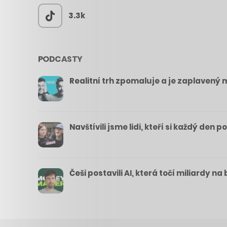
3.3k
PODCASTY
Realitní trh zpomaluje a je zaplavený m
Navštívili jsme lidi, kteří si každý den 
Češi postavili AI, která točí miliardy n