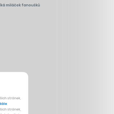
íká miláček fanoušků
ich stránek,
dále
ich stránek,