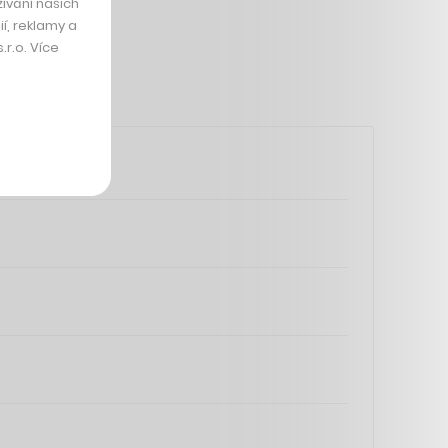
ívání našich
í, reklamy a
r.o. Více