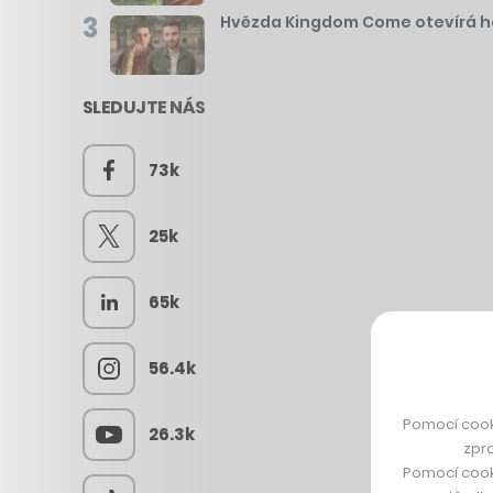
3
Hvězda Kingdom Come otevírá hos
SLEDUJTE NÁS
73k
25k
65k
56.4k
Pomocí cook
26.3k
zpro
Pomocí cook