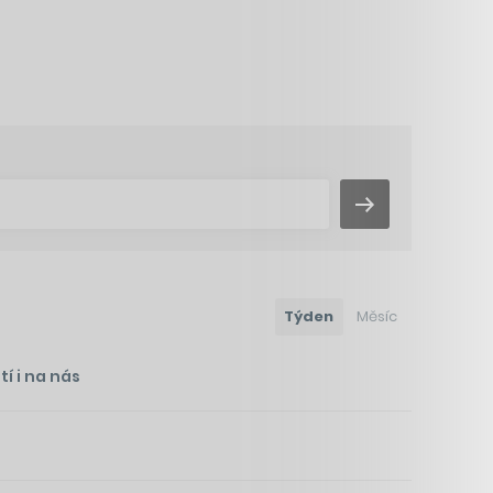
Týden
Měsíc
í i na nás