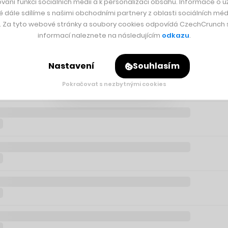
vání funkcí sociálních médií a k personalizaci obsahu. Informace o už
é dále sdílíme s našimi obchodními partnery z oblasti sociálních médi
y. Za tyto webové stránky a soubory cookies odpovídá CzechCrunch s.
informací naleznete na následujícím
odkazu
.
Nastavení
Souhlasím
Pokračovat s nezbytnými cookies