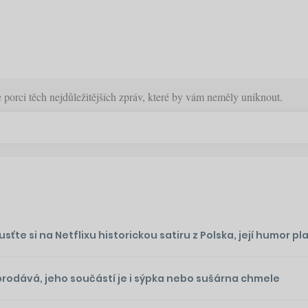
orci těch nejdůležitějších zpráv, které by vám neměly uniknout.
te si na Netflixu historickou satiru z Polska, její humor plat
prodává, jeho součástí je i sýpka nebo sušárna chmele