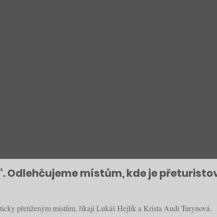
idi“. Odlehčujeme místům, kde je přeturisto
sticky přetíženým místům, říkají Lukáš Hejlík a Krista Audi Turynová.