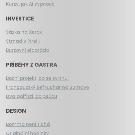
Kurzy, jak AI vypnout
INVESTICE
Sázka na Xerox
Strnad v Pirelli
Burzovní eldorádo
PŘÍBĚHY Z GASTRA
Boční projekt, co se zvrtnul
Francouzský šéfkuchař na Šumavě
Dva golfisti, co pečou
DESIGN
Bomma není tichá
Originální hodinky