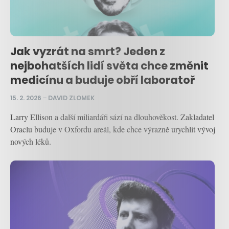
Jak vyzrát na smrt? Jeden z
nejbohatších lidí světa chce změnit
medicínu a buduje obří laboratoř
15. 2. 2026
–
DAVID ZLOMEK
Larry Ellison a další miliardáři sází na dlouhověkost. Zakladatel
Oraclu buduje v Oxfordu areál, kde chce výrazně urychlit vývoj
nových léků.