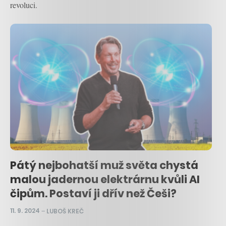
revoluci.
Pátý nejbohatší muž světa chystá
malou jadernou elektrárnu kvůli AI
čipům. Postaví ji dřív než Češi?
11. 9. 2024
–
LUBOŠ KREČ