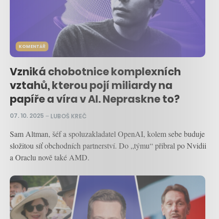
KOMENTÁŘ
Vzniká chobotnice komplexních
vztahů, kterou pojí miliardy na
papíře a víra v AI. Nepraskne to?
07. 10. 2025
–
LUBOŠ KREČ
Sam Altman, šéf a spoluzakladatel OpenAI, kolem sebe buduje
složitou síť obchodních partnerství. Do „týmu“ přibral po Nvidii
a Oraclu nově také AMD.