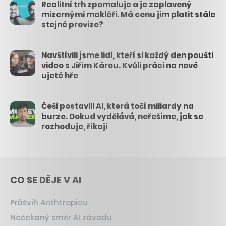
Realitní trh zpomaluje a je zaplavený
mizernými makléři. Má cenu jim platit stále
stejné provize?
Navštívili jsme lidi, kteří si každý den pouští
video s Jiřím Károu. Kvůli práci na nové
ujeté hře
Češi postavili AI, která točí miliardy na
burze. Dokud vydělává, neřešíme, jak se
rozhoduje, říkají
CO SE DĚJE V AI
Průšvih Anthtropicu
Nečekaný směr AI závodu