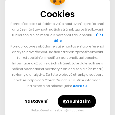
1
Kam se hrabou české komedie.
Pusťte si na Netflixu historickou
Cookies
satiru z Polska, její humor platí i na
nás
Pomocí cookies ukládáme vaše nastavení a preferencí,
analýze návštěvnosti našich stránek, zprostředkování
funkcí sociálních médií a k personalizaci obsahu …
Číst
2
Je libo zámek? U Žatce se jeden
dále
prodává, jeho součástí je i sýpka
Pomocí cookies ukládáme vaše nastavení a preferencí,
nebo sušárna chmele
analýze návštěvnosti našich stránek, zprostředkování
funkcí sociálních médií a k personalizaci obsahu.
Informace o užívání našich stránek také dále sdílíme s
3
Hvězda Kingdom Come otevírá
našimi obchodními partnery z oblasti sociálních médií,
hospodu na Vinohradech. Je to moje
reklamy a analytiky. Za tyto webové stránky a soubory
vyznání lásky k Česku, říká miláček
cookies odpovídá CzechCrunch s.r.o. Více informací
fanoušků
naleznete na následujícím
odkazu
.
Nastavení
Souhlasím
SLEDUJTE NÁS
Pokračovat s nezbytnými cookies