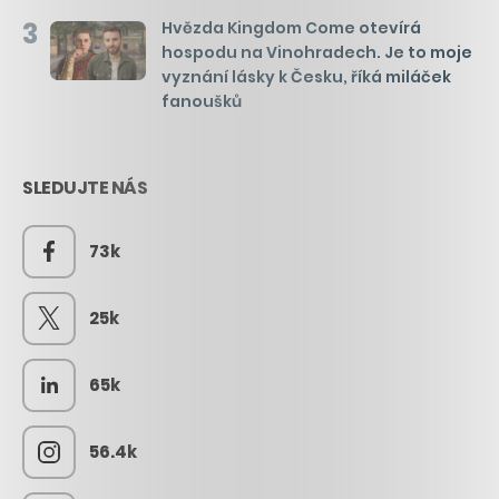
3
Hvězda Kingdom Come otevírá
hospodu na Vinohradech. Je to moje
vyznání lásky k Česku, říká miláček
fanoušků
SLEDUJTE NÁS
73k
25k
65k
56.4k