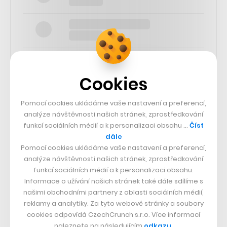
Cookies
SLEDUJTE NÁS
Pomocí cookies ukládáme vaše nastavení a preferencí,
analýze návštěvnosti našich stránek, zprostředkování
funkcí sociálních médií a k personalizaci obsahu …
Číst
73k
dále
Pomocí cookies ukládáme vaše nastavení a preferencí,
25k
analýze návštěvnosti našich stránek, zprostředkování
funkcí sociálních médií a k personalizaci obsahu.
Informace o užívání našich stránek také dále sdílíme s
65k
našimi obchodními partnery z oblasti sociálních médií,
reklamy a analytiky. Za tyto webové stránky a soubory
cookies odpovídá CzechCrunch s.r.o. Více informací
56.4k
naleznete na následujícím
odkazu
.