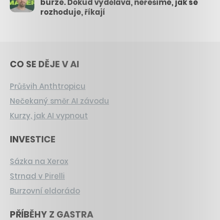
burze. Dokud vydělává, neřešíme, jak se
rozhoduje, říkají
CO SE DĚJE V AI
Průšvih Anthtropicu
Nečekaný směr AI závodu
Kurzy, jak AI vypnout
INVESTICE
Sázka na Xerox
Strnad v Pirelli
Burzovní eldorádo
PŘÍBĚHY Z GASTRA