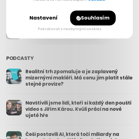
26.3k
Nastavení
Souhlasím
Pokračovat s nezbytnými cookies
3.3k
PODCASTY
Realitní trh zpomaluje a je zaplavený
mizernými makléři. Má cenu jim platit stále
stejné provize?
Navštívili jsme lidi, kteří si každý den pouští
video s Jiřím Károu. Kvůli práci na nové
ujeté hře
Češi postavili AI, která točí miliardy na