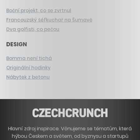
Boční projekt, co se zvrtnul
Francouzský šéfkuchař na Šumavě
Dva golfisti, co pečou
DESIGN
Bomma není tichá
Originální hodinky
Nábytek z betonu
Hlavní zdroj inspirace. Věnujeme se tématům, která
hýbou Českem a světem, od byznysu a startupů