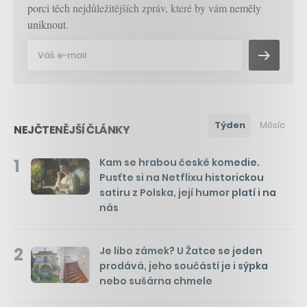
porci těch nejdůležitějších zpráv, které by vám neměly
uniknout.
Týden
Měsíc
NEJČTENĚJŠÍ ČLÁNKY
1
Kam se hrabou české komedie.
Pusťte si na Netflixu historickou
satiru z Polska, její humor platí i na
nás
2
Je libo zámek? U Žatce se jeden
prodává, jeho součástí je i sýpka
nebo sušárna chmele