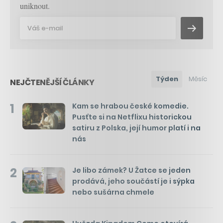
uniknout.
Týden
Měsíc
NEJČTENĚJŠÍ ČLÁNKY
1
Kam se hrabou české komedie.
Pusťte si na Netflixu historickou
satiru z Polska, její humor platí i na
nás
2
Je libo zámek? U Žatce se jeden
prodává, jeho součástí je i sýpka
nebo sušárna chmele