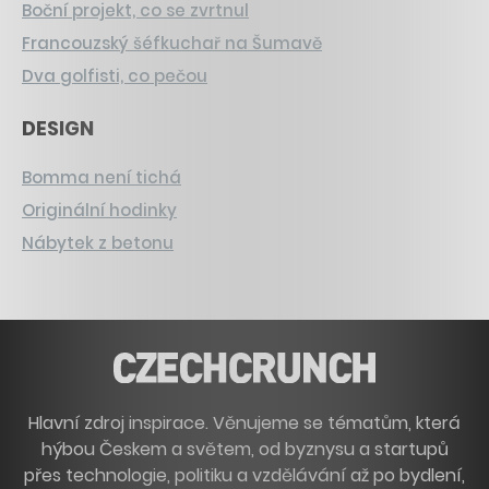
Boční projekt, co se zvrtnul
Francouzský šéfkuchař na Šumavě
Dva golfisti, co pečou
DESIGN
Bomma není tichá
Originální hodinky
Nábytek z betonu
Hlavní zdroj inspirace. Věnujeme se tématům, která
hýbou Českem a světem, od byznysu a startupů
přes technologie, politiku a vzdělávání až po bydlení,