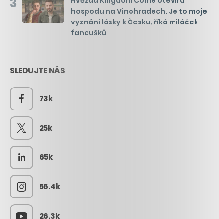
3
Hvězda Kingdom Come otevírá
hospodu na Vinohradech. Je to moje
vyznání lásky k Česku, říká miláček
fanoušků
SLEDUJTE NÁS
73k
25k
65k
56.4k
26.3k