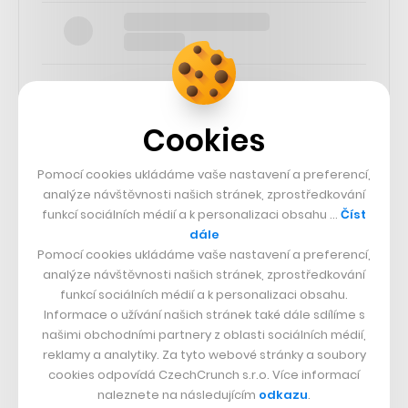
Cookies
SLEDUJTE NÁS
Pomocí cookies ukládáme vaše nastavení a preferencí,
analýze návštěvnosti našich stránek, zprostředkování
73k
funkcí sociálních médií a k personalizaci obsahu …
Číst
dále
Pomocí cookies ukládáme vaše nastavení a preferencí,
25k
analýze návštěvnosti našich stránek, zprostředkování
funkcí sociálních médií a k personalizaci obsahu.
65k
Informace o užívání našich stránek také dále sdílíme s
našimi obchodními partnery z oblasti sociálních médií,
reklamy a analytiky. Za tyto webové stránky a soubory
56.4k
cookies odpovídá CzechCrunch s.r.o. Více informací
naleznete na následujícím
odkazu
.