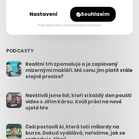
26.3k
Nastavení
Souhlasím
3.3k
Pokračovat s nezbytnými cookies
PODCASTY
Realitní trh zpomaluje a je zaplavený
mizernými makléři. Má cenu jim platit stále
stejné provize?
Navštívili jsme lidi, kteří si každý den pouští
video s Jiřím Károu. Kvůli práci na nové
ujeté hře
Češi postavili AI, která točí miliardy na
burze. Dokud vydělává, neřešíme, jak se