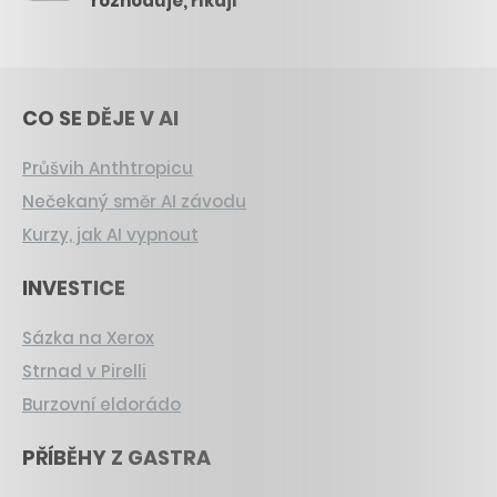
rozhoduje, říkají
CO SE DĚJE V AI
Průšvih Anthtropicu
Nečekaný směr AI závodu
Kurzy, jak AI vypnout
INVESTICE
Sázka na Xerox
Strnad v Pirelli
Burzovní eldorádo
PŘÍBĚHY Z GASTRA