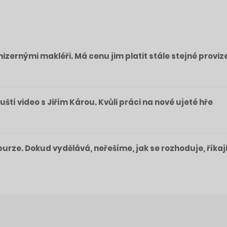
izernými makléři. Má cenu jim platit stále stejné proviz
pouští video s Jiřím Károu. Kvůli práci na nové ujeté hře
a burze. Dokud vydělává, neřešíme, jak se rozhoduje, říkaj