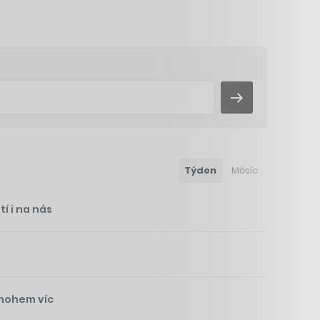
Týden
Měsíc
í i na nás
mnohem víc