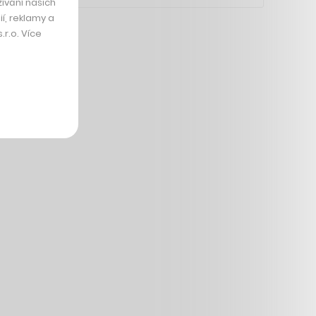
ívání našich
í, reklamy a
r.o. Více