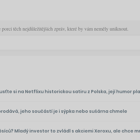
orci těch nejdůležitějších zpráv, které by vám neměly uniknout.
te si na Netflixu historickou satiru z Polska, její humor plat
prodává, jeho součástí je i sýpka nebo sušárna chmele
ěsíců? Mladý investor to zvládl s akciemi Xeroxu, ale chce 