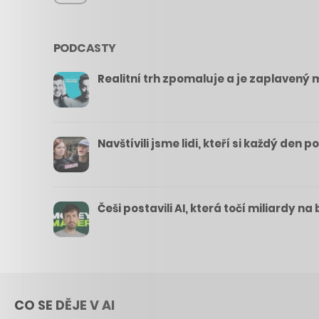
PODCASTY
Realitní trh zpomaluje a je zaplavený m
Navštívili jsme lidi, kteří si každý den 
Češi postavili AI, která točí miliardy n
CO SE DĚJE V AI