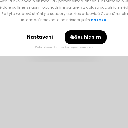
vání funkcí sociálních médií a k personalizaci obsahu. Informace o už
é dále sdílíme s našimi obchodními partnery z oblasti sociálních médi
y. Za tyto webové stránky a soubory cookies odpovídá CzechCrunch s.
informací naleznete na následujícím
odkazu
.
Nastavení
Souhlasím
Pokračovat s nezbytnými cookies