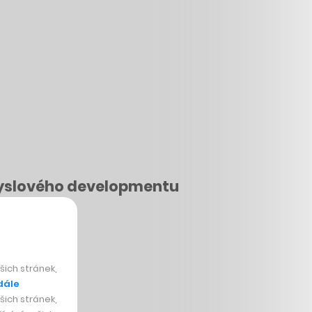
myslového developmentu
o na vavřínech.
ich stránek,
dále
ich stránek,