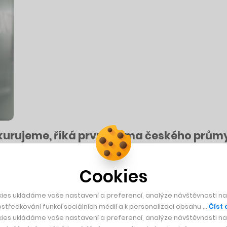
nkurujeme, říká první dáma českého prů
Cookies
 Amazon či Estée Lauder. Česko však prý v industriální výstavbě usnul
ies ukládáme vaše nastavení a preferencí, analýze návštěvnosti naš
středkování funkcí sociálních médií a k personalizaci obsahu …
Číst 
ies ukládáme vaše nastavení a preferencí, analýze návštěvnosti naš