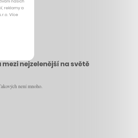
ívání našich
í, reklamy a
r.o. Více
mezi nejzelenější na světě
. Takových není mnoho.