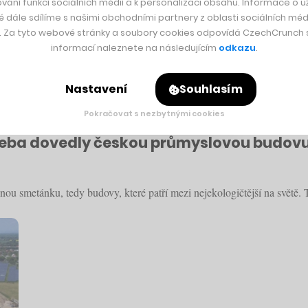
vání funkcí sociálních médií a k personalizaci obsahu. Informace o už
é dále sdílíme s našimi obchodními partnery z oblasti sociálních médi
y. Za tyto webové stránky a soubory cookies odpovídá CzechCrunch s.
informací naleznete na následujícím
odkazu
.
Nastavení
Souhlasím
Pokračovat s nezbytnými cookies
řeba dovedly českou průmyslovou budovu 
ou smetánku, tedy budovy, které patří mezi nejekologičtější na světě