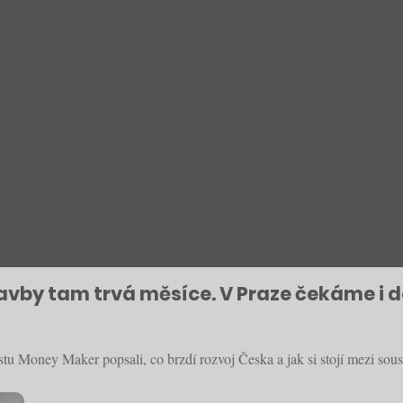
tavby tam trvá měsíce. V Praze čekáme i de
u Money Maker popsali, co brzdí rozvoj Česka a jak si stojí mezi sous