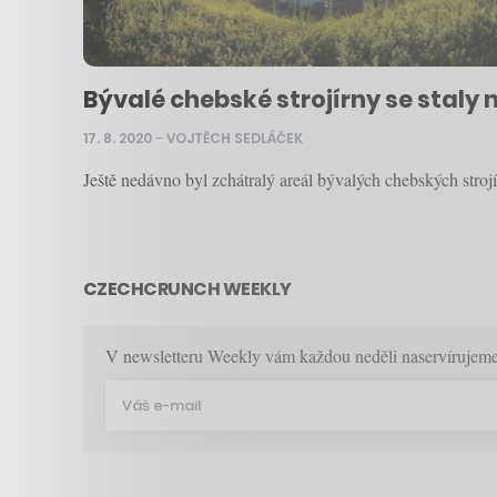
Bývalé chebské strojírny se staly
17. 8. 2020
–
VOJTĚCH SEDLÁČEK
Ještě nedávno byl zchátralý areál bývalých chebských stro
CZECHCRUNCH WEEKLY
V newsletteru Weekly vám každou neděli naservírujeme p