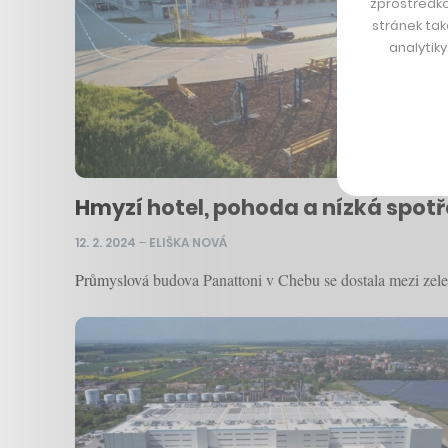
zprostředko
stránek tak
analytik
Hmyzí hotel, pohoda a nízká spot
12. 2. 2024
–
ELIŠKA NOVÁ
Průmyslová budova Panattoni v Chebu se dostala mezi zelen