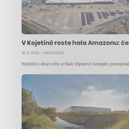
V Kojetíně roste hala Amazonu: čer
19. 5. 2022
–
LUBOŠ KREČ
Největší e-shop světa si bude třípatrový komplex pronajíma