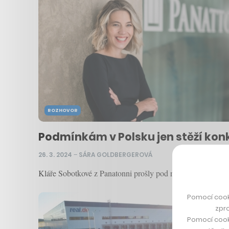
ROZHOVOR
Podmínkám v Polsku jen stěží ko
26. 3. 2024
–
SÁRA GOLDBERGEROVÁ
Kláře Sobotkové z Panatonni prošly pod rukama areály pro
Pomocí cook
zpro
Pomocí cook