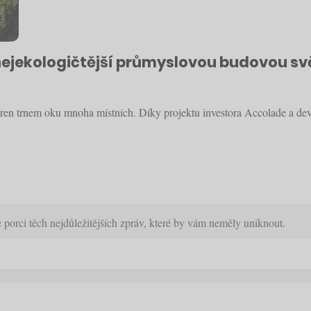
 nejekologičtější průmyslovou budovou s
jíren trnem oku mnoha místních. Díky projektu investora Accolade a de
orci těch nejdůležitějších zpráv, které by vám neměly uniknout.