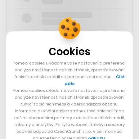
Cookies
SLEDUJTE NÁS
Pomocí cookies ukládáme vaše nastavení a preferencí,
analýze návštěvnosti našich stránek, zprostředkování
funkcí sociálních médií a k personalizaci obsahu …
Číst
73k
dále
Pomocí cookies ukládáme vaše nastavení a preferencí,
25k
analýze návštěvnosti našich stránek, zprostředkování
funkcí sociálních médií a k personalizaci obsahu.
Informace o užívání našich stránek také dále sdílíme s
65k
našimi obchodními partnery z oblasti sociálních médií,
reklamy a analytiky. Za tyto webové stránky a soubory
cookies odpovídá CzechCrunch s.r.o. Více informací
56.4k
naleznete na následujícím
odkazu
.