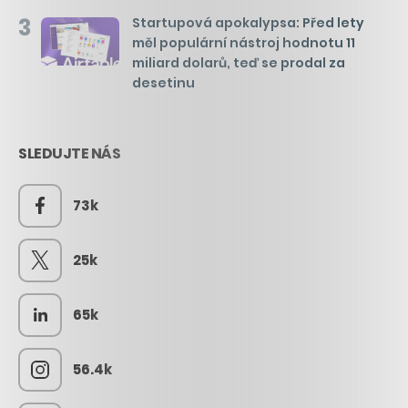
3
Startupová apokalypsa: Před lety
měl populární nástroj hodnotu 11
miliard dolarů, teď se prodal za
desetinu
SLEDUJTE NÁS
73k
25k
65k
56.4k