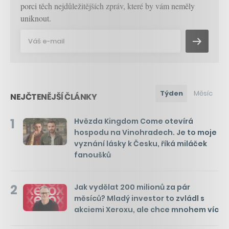
porci těch nejdůležitějších zpráv, které by vám neměly
uniknout.
Týden
Měsíc
NEJČTENĚJŠÍ ČLÁNKY
1
Hvězda Kingdom Come otevírá
hospodu na Vinohradech. Je to moje
vyznání lásky k Česku, říká miláček
fanoušků
2
Jak vydělat 200 milionů za pár
měsíců? Mladý investor to zvládl s
akciemi Xeroxu, ale chce mnohem víc