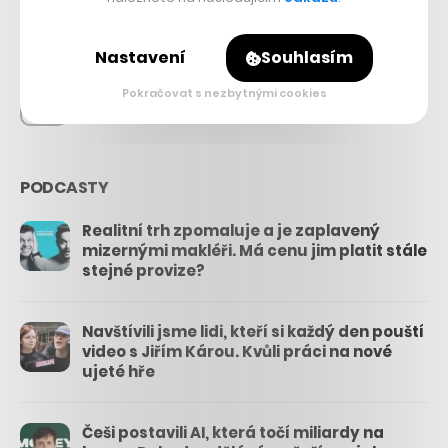
26.3k
Nastavení
Souhlasím
Pokračovat s nezbytnými cookies
3.3k
PODCASTY
Realitní trh zpomaluje a je zaplavený
mizernými makléři. Má cenu jim platit stále
stejné provize?
Navštívili jsme lidi, kteří si každý den pouští
video s Jiřím Károu. Kvůli práci na nové
ujeté hře
Češi postavili AI, která točí miliardy na