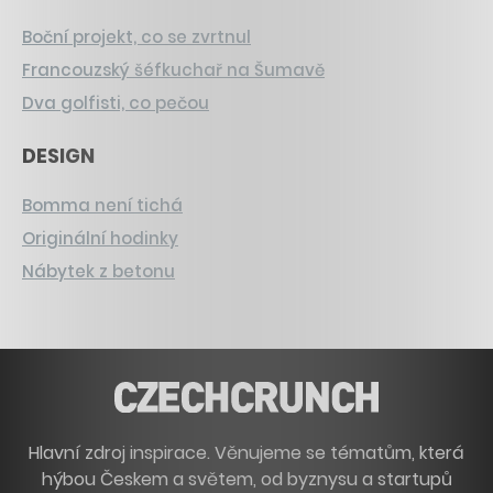
Boční projekt, co se zvrtnul
Francouzský šéfkuchař na Šumavě
Dva golfisti, co pečou
DESIGN
Bomma není tichá
Originální hodinky
Nábytek z betonu
Hlavní zdroj inspirace. Věnujeme se tématům, která
hýbou Českem a světem, od byznysu a startupů