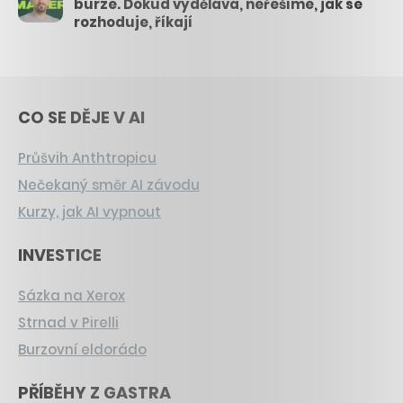
burze. Dokud vydělává, neřešíme, jak se
rozhoduje, říkají
CO SE DĚJE V AI
Průšvih Anthtropicu
Nečekaný směr AI závodu
Kurzy, jak AI vypnout
INVESTICE
Sázka na Xerox
Strnad v Pirelli
Burzovní eldorádo
PŘÍBĚHY Z GASTRA