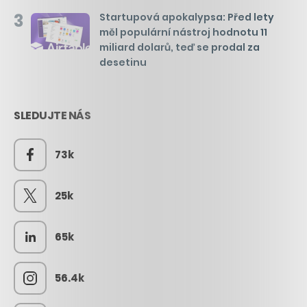
3
Startupová apokalypsa: Před lety
měl populární nástroj hodnotu 11
miliard dolarů, teď se prodal za
desetinu
SLEDUJTE NÁS
73k
25k
65k
56.4k