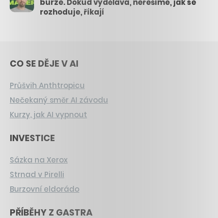
burze. Dokud vydělává, neřešíme, jak se
rozhoduje, říkají
CO SE DĚJE V AI
Průšvih Anthtropicu
Nečekaný směr AI závodu
Kurzy, jak AI vypnout
INVESTICE
Sázka na Xerox
Strnad v Pirelli
Burzovní eldorádo
PŘÍBĚHY Z GASTRA