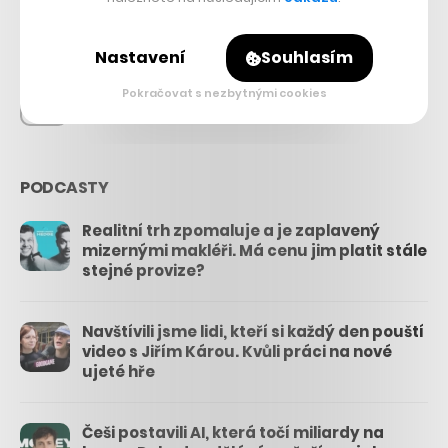
26.3k
Nastavení
Souhlasím
Pokračovat s nezbytnými cookies
3.3k
PODCASTY
Realitní trh zpomaluje a je zaplavený
mizernými makléři. Má cenu jim platit stále
stejné provize?
Navštívili jsme lidi, kteří si každý den pouští
video s Jiřím Károu. Kvůli práci na nové
ujeté hře
Češi postavili AI, která točí miliardy na