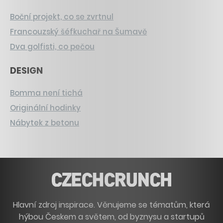
Boční projekt, co se zvrtnul
Francouzský šéfkuchař na Šumavě
Dva golfisti, co pečou
DESIGN
Bomma není tichá
Originální hodinky
Nábytek z betonu
Hlavní zdroj inspirace. Věnujeme se tématům, která
hýbou Českem a světem, od byznysu a startupů