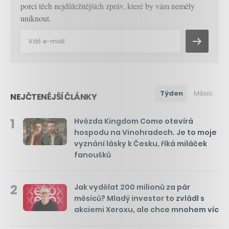
porci těch nejdůležitějších zpráv, které by vám neměly
uniknout.
Týden
Měsíc
NEJČTENĚJŠÍ ČLÁNKY
1
Hvězda Kingdom Come otevírá
hospodu na Vinohradech. Je to moje
vyznání lásky k Česku, říká miláček
fanoušků
2
Jak vydělat 200 milionů za pár
měsíců? Mladý investor to zvládl s
akciemi Xeroxu, ale chce mnohem víc