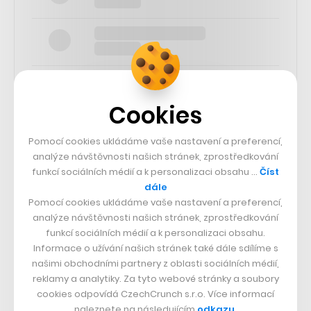
Cookies
SLEDUJTE NÁS
Pomocí cookies ukládáme vaše nastavení a preferencí,
analýze návštěvnosti našich stránek, zprostředkování
funkcí sociálních médií a k personalizaci obsahu …
Číst
73k
dále
Pomocí cookies ukládáme vaše nastavení a preferencí,
25k
analýze návštěvnosti našich stránek, zprostředkování
funkcí sociálních médií a k personalizaci obsahu.
Informace o užívání našich stránek také dále sdílíme s
65k
našimi obchodními partnery z oblasti sociálních médií,
reklamy a analytiky. Za tyto webové stránky a soubory
cookies odpovídá CzechCrunch s.r.o. Více informací
56.4k
naleznete na následujícím
odkazu
.