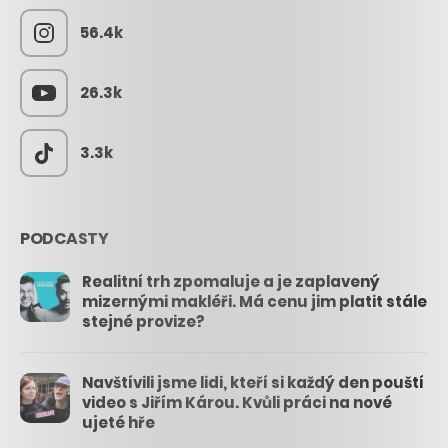
56.4k
26.3k
3.3k
PODCASTY
Realitní trh zpomaluje a je zaplavený
mizernými makléři. Má cenu jim platit stále
stejné provize?
Navštívili jsme lidi, kteří si každý den pouští
video s Jiřím Károu. Kvůli práci na nové
ujeté hře