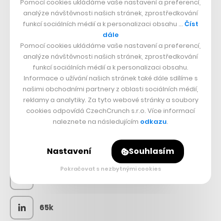
Pomocí cookies ukládáme vaše nastavení a preferencí,
analýze návštěvnosti našich stránek, zprostředkování
funkcí sociálních médií a k personalizaci obsahu …
Číst
dále
Pomocí cookies ukládáme vaše nastavení a preferencí,
analýze návštěvnosti našich stránek, zprostředkování
funkcí sociálních médií a k personalizaci obsahu.
Informace o užívání našich stránek také dále sdílíme s
našimi obchodními partnery z oblasti sociálních médií,
reklamy a analytiky. Za tyto webové stránky a soubory
cookies odpovídá CzechCrunch s.r.o. Více informací
SLEDUJTE NÁS
naleznete na následujícím
odkazu
.
73k
Nastavení
Souhlasím
Pokračovat s nezbytnými cookies
25k
65k