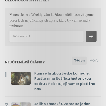
CZECHCRUNCH WEEKLY
V newsletteru Weekly vám každou neděli naservírujeme
porci těch nejdůležitějších zpráv, které by vám neměly
uniknout.
Týden
Měsíc
NEJČTENĚJŠÍ ČLÁNKY
1
Kam se hrabou české komedie.
Pusťte si na Netflixu historickou
satiru z Polska, její humor platí i na
nás
2
Je libo zámek? U Žatce se jeden