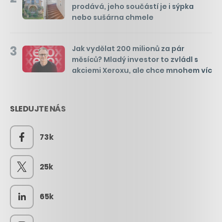
prodává, jeho součástí je i sýpka
nebo sušárna chmele
3
Jak vydělat 200 milionů za pár
měsíců? Mladý investor to zvládl s
akciemi Xeroxu, ale chce mnohem víc
SLEDUJTE NÁS
73k
25k
65k