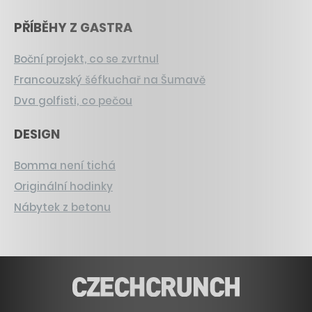
PŘÍBĚHY Z GASTRA
Boční projekt, co se zvrtnul
Francouzský šéfkuchař na Šumavě
Dva golfisti, co pečou
DESIGN
Bomma není tichá
Originální hodinky
Nábytek z betonu