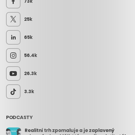
73k
25k
65k
56.4k
26.3k
3.3k
PODCASTY
Realitní trh zpomaluje a je zaplavený