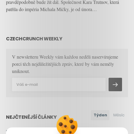
pravděpodobně bude žít dál. Společnost Kara Trutnov, která
patřila do impéria Michala Mičky, je od února…
CZECHCRUNCH WEEKLY
V newsletteru Weekly vám každou neděli naservírujeme
porci těch nejdůležitějších zpráv, které by vám neměly
uniknout.
Týden
Měsíc
NEJČTENĚJŠÍ ČLÁNKY
1
Kam se hrabou české komedie.