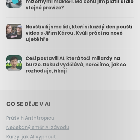
mizernými makléři. Má cenu jim platit stále
stejné provize?
Navštívili jsme lidi, kteří si každý den pouští
video s Jiřím Károu. Kvůli práci na nové
ujeté hře
Češi postavili AI, která točí miliardy na
burze. Dokud vydělává, neřešíme, jak se
rozhoduje, říkají
CO SE DĚJE V AI
Průšvih Anthtropicu
Nečekaný směr AI závodu
Kurzy, jak AI vypnout