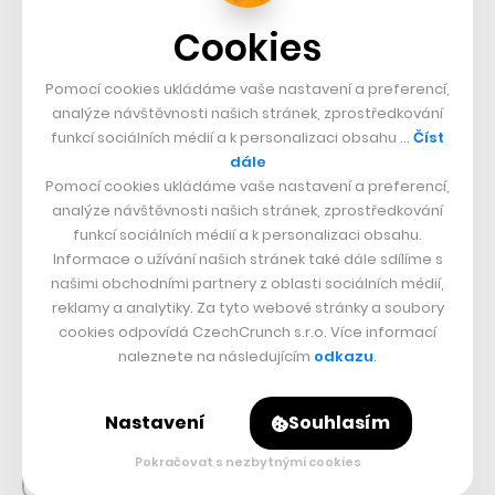
Pusťte si na Netflixu historickou
Cookies
satiru z Polska, její humor platí i na
nás
Pomocí cookies ukládáme vaše nastavení a preferencí,
analýze návštěvnosti našich stránek, zprostředkování
2
Hvězda Kingdom Come otevírá
funkcí sociálních médií a k personalizaci obsahu …
Číst
hospodu na Vinohradech. Je to moje
dále
vyznání lásky k Česku, říká miláček
Pomocí cookies ukládáme vaše nastavení a preferencí,
fanoušků
analýze návštěvnosti našich stránek, zprostředkování
funkcí sociálních médií a k personalizaci obsahu.
Informace o užívání našich stránek také dále sdílíme s
3
Jak vydělat 200 milionů za pár
našimi obchodními partnery z oblasti sociálních médií,
měsíců? Mladý investor to zvládl s
reklamy a analytiky. Za tyto webové stránky a soubory
akciemi Xeroxu, ale chce mnohem víc
cookies odpovídá CzechCrunch s.r.o. Více informací
naleznete na následujícím
odkazu
.
SLEDUJTE NÁS
Nastavení
Souhlasím
Pokračovat s nezbytnými cookies
73k