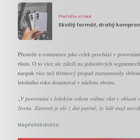
Přečtěte si také
Skvělý formát, drahý kompromi
Přestože e-commerce jako celek prochází v porovnání
růstu. O to více ale záleží na jednotlivých segmentec
naopak více než třetinový propad zaznamenaly sběrat
letošního roku dominoval v nárůstu obratu.
„V porovnání s loňským rokem vidíme růst v oblasti v
života. Zároveň je ale z dat patrné, že lidé mají navz
Nepřehlédněte: