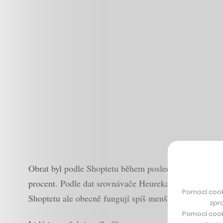
Obrat byl podle Shoptetu během posledních tří měsíců
procent. Podle dat srovnávače Heureka přitom měly 
Pomocí cook
Shoptetu ale obecně fungují spíš menší a střední firmy
zpro
Pomocí cook