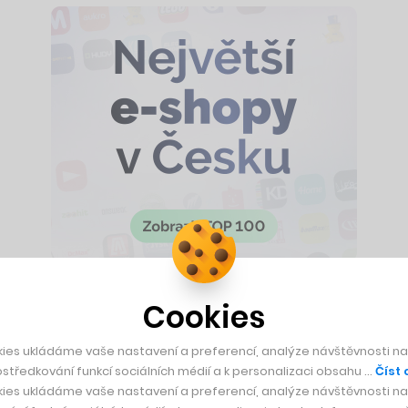
Cookies
 o osm procent vyšší než v prvním kvartále letošního roku a 
e-shopy napříč všemi velikostmi ve druhém kvartálu meziročn
ies ukládáme vaše nastavení a preferencí, analýze návštěvnosti naš
.
středkování funkcí sociálních médií a k personalizaci obsahu …
Číst 
ies ukládáme vaše nastavení a preferencí, analýze návštěvnosti naš