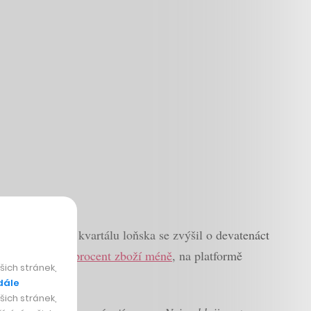
oproti druhému kvartálu loňska se zvýšil o devatenáct
ě
prodat o osm procent zboží méně
, na platformě
ich stránek,
dále
ich stránek,