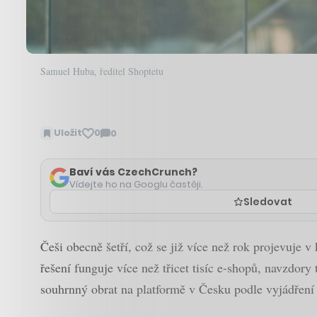
Samuel Huba, ředitel Shoptetu
Uložit
0
0
Zobrazit
komentáře
Baví vás CzechCrunch?
Vídejte ho na Googlu častěji.
Sledovat
Češi obecně šetří, což se již více než rok projevuje v
řešení funguje více než třicet tisíc e-shopů, navzdor
souhrnný obrat na platformě v Česku podle vyjádření 