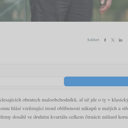
Sdílet
 klesajících obratech maloobchodníků, ať už jde o ty v klasick
y tomu hlásí vzrůstající trend oblíbenosti nákupů u malých a s
firmy dosáhl ve druhém kvartálu celkem čtrnácti miliard koru