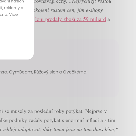
 ve větší míře srovnávají ceny.
„Nejrychleji rostou
ívání našich
í, reklamy a
 jsou lidé znepokojeni růstem cen, jim e-shopy
r.o. Více
řes nějž e-shopy
loni prodaly zboží za 59 miliard
a
ensa, GymBeam, Růžový slon a Ovečkárna.
mi se musely za poslední roky potýkat. Nejprve v
lké podniky začaly potýkat s enormní inflací a s tím
 rychleji adaptovat, díky tomu jsou na tom dnes lépe,“