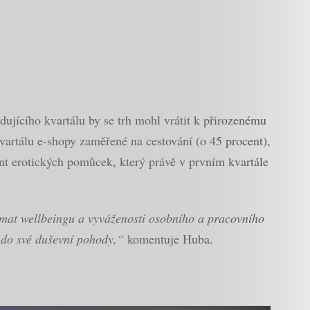
jícího kvartálu by se trh mohl vrátit k přirozenému
kvartálu e-shopy zaměřené na cestování (o 45 procent),
nt erotických pomůcek, který právě v prvním kvartále
témat wellbeingu a vyváženosti osobního a pracovního
í do své duševní pohody,“
komentuje Huba.