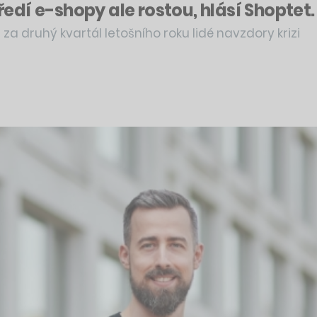
í e-shopy ale rostou, hlásí Shoptet. U
a druhý kvartál letošního roku lidé navzdory krizi