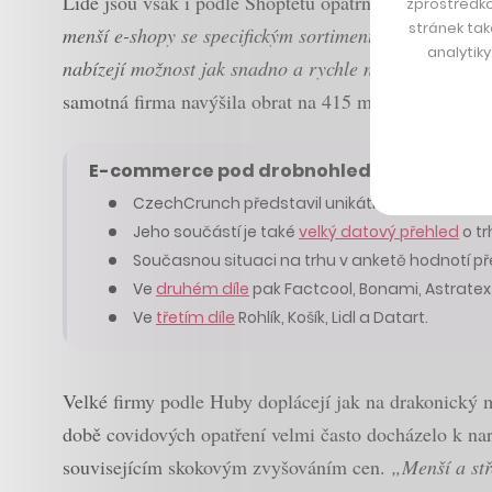
Lidé jsou však i podle Shoptetu opatrnější a vybíravě
zprostředko
stránek tak
menší e-shopy se specifickým sortimentem zboží a čas
analytik
nabízejí možnost jak snadno a rychle najít tu nejvýho
samotná firma navýšila obrat na 415 milionů korun.
E-commerce pod drobnohledem
CzechCrunch představil unikátní žebříček
100 
Jeho součástí je také
velký datový přehled
o tr
Současnou situaci na trhu v anketě hodnotí 
Ve
druhém díle
pak Factcool, Bonami, Astratex
Ve
třetím díle
Rohlík, Košík, Lidl a Datart.
Velké firmy podle Huby doplácejí jak na drakonický m
době covidových opatření velmi často docházelo k nar
souvisejícím skokovým zvyšováním cen.
„Menší a stř