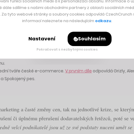
jší a hledají alternativy k vybraným značkám a druhům zboží a
vání funkcí sociálních médií a k personalizaci obsahu. Informace o už
é dále sdílíme s našimi obchodními partnery z oblasti sociálních médi
to úzce profilovanou komunitou zákazníků. V dnešní době, kdy
y. Za tyto webové stránky a soubory cookies odpovídá CzechCrunch s.
dnější nabídku,“
vysvětluje Samuel Huba, ředitel Shoptetu, p
informací naleznete na následujícím
odkazu
.
Nastavení
Souhlasím
Pokračovat s nezbytnými cookies
největších e-shopů v Česku
.
hu.
přední tváře české e-commerce.
V prvním díle
odpovídá Grizly, Al
 a Spokojený pes.
arketing a časté změny cen, tak na jednotlivé krize, se který
ušení či úplnému přerušení dodavatelských řetězců, poté se ve
edně velcí podnikatelé jsou už ze své podstaty nuceni umět se