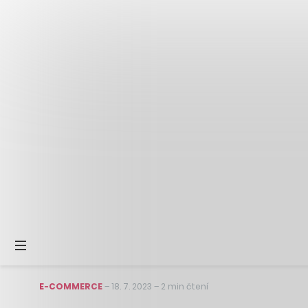
E-COMMERCE
–
18. 7. 2023
–
2 min čtení