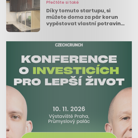
Přečtěte si také
Díky tomuto startupu, si
můžete doma za pár korun
vypěstovat vlastní potraviny
bez zalévání