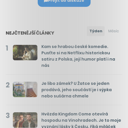
Přejít do diskuze
Týden
Měsíc
NEJČTENĚJŠÍ ČLÁNKY
1
Kam se hrabou české komedie.
Pusťte si na Netflixu historickou
satiru z Polska, její humor platí i na
nás
2
Je libo zámek? U Žatce se jeden
prodává, jeho součástí je i sýpka
nebo sušárna chmele
3
Hvězda Kingdom Come otevírá
hospodu na Vinohradech. Je to moje
vyznání lásky k Česku, říká miláček