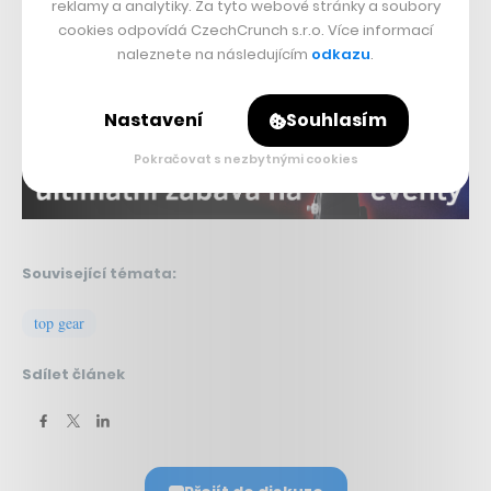
reklamy a analytiky. Za tyto webové stránky a soubory
cookies odpovídá CzechCrunch s.r.o. Více informací
Nepřehlédněte:
naleznete na následujícím
odkazu
.
Nastavení
Souhlasím
Pokračovat s nezbytnými cookies
Související témata:
top gear
Sdílet článek