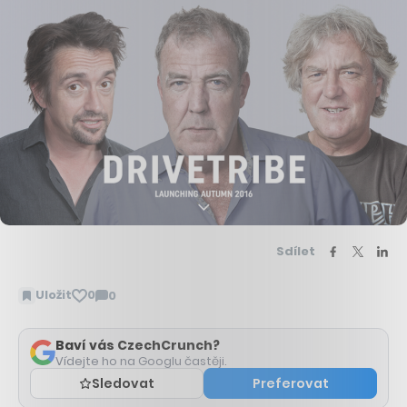
Sdílet
Uložit
0
0
Zobrazit
komentáře
Baví vás CzechCrunch?
Vídejte ho na Googlu častěji.
Sledovat
Preferovat