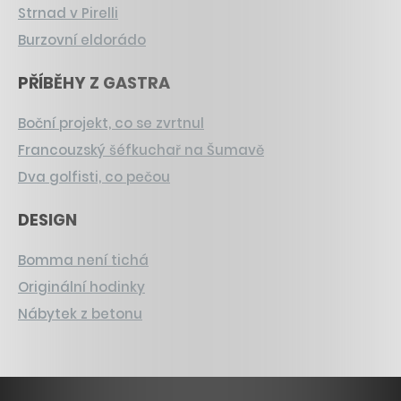
Strnad v Pirelli
Burzovní eldorádo
PŘÍBĚHY Z GASTRA
Boční projekt, co se zvrtnul
Francouzský šéfkuchař na Šumavě
Dva golfisti, co pečou
DESIGN
Bomma není tichá
Originální hodinky
Nábytek z betonu