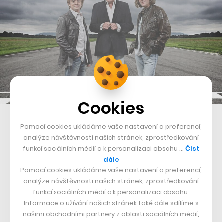
Cookies
O co půjde? Víceméně o moderovaná fóra, na které
Pomocí cookies ukládáme vaše nastavení a preferencí,
bude přispívat nejen samotná trojice, ale i nespočet
analýze návštěvnosti našich stránek, zprostředkování
funkcí sociálních médií a k personalizaci obsahu …
Číst
dalších osobností z automobilového světa. To vše
dále
propojené se sociálními sítěmi, s možností účinkování
Pomocí cookies ukládáme vaše nastavení a preferencí,
analýze návštěvnosti našich stránek, zprostředkování
„běžných“ lidí, kteří se mohou do tvorby komunity
funkcí sociálních médií a k personalizaci obsahu.
aktivně zapojit a spolupracovat přímo s Richardem,
Informace o užívání našich stránek také dále sdílíme s
Hammondem nebo Jamesem, informuje
TechCrunch
.
našimi obchodními partnery z oblasti sociálních médií,