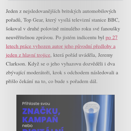
Jeden z nejsledovanějších britských automobilových
pořadů, Top Gear, který vysílá televizní stanice BBC,
šokoval v druhé polovině minulého roku své fanoušky
neuvěřitelnou zprávou. Po jistém indicentu byl
po 27
letech práce vyhozen autor jeho původní předlohy a
jeden z hlavní trojice
, která pořád uváděla, Jeremy
Clarkson. Když se o jeho vyhazovu dozvěděli i dva
zbývající moderátoři, krok s odchodem následovali a
přišlo čekání na to, co bude s pořadem dál.