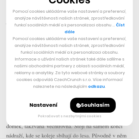
lidé. Štěpán Macháček takový zájem nečekal.
„My jsme
s tím vůbec nepočítali. Možná, že to lidi cítí, že to nebyl
Pomocí cookies ukládáme vaše nastavení a preferencí,
analýze návštěvnosti našich stránek, zprostředkování
primárně komerční projekt. Možná, že o to víc se jim to
funkcí sociálních médií a k personalizaci obsahu …
Číst
líbí,“
říká. Peníze z pronájmů jdou zatím skoro celé
dále
zpátky do rekonstrukce výpravní budovy a na práci na
Pomocí cookies ukládáme vaše nastavení a preferencí,
analýze návštěvnosti našich stránek, zprostředkování
dalších částech nádraží.
„Je to dneska jeden z hlavních
funkcí sociálních médií a k personalizaci obsahu.
zdrojů financování dalších prací. Jsme rádi, že to lidi
Informace o užívání našich stránek také dále sdílíme s
našimi obchodními partnery z oblasti sociálních médií,
berou i jako podporu toho projektu.“
Vagony jsou dnes
reklamy a analytiky. Za tyto webové stránky a soubory
obsazené na mnoho měsíců dopředu. Noc v jednom z
cookies odpovídá CzechCrunch s.r.o. Více informací
nich vyjde na 2 900 až 3 400 korun.
naleznete na následujícím
odkazu
.
Domek hlídače trati
Nastavení
Souhlasím
Vedle vagonů přibyl postupně i zrekonstruovaný strážní
Pokračovat s nezbytnými cookies
domek, takzvaná Vechtrovna. Stojí na samém konci
nádraží, kde se koleje sbíhají do lesa. Původně v něm