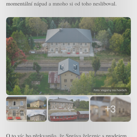
momentální nápad a mnoho si od toho nesliboval.
Foto: Vagony na horách
+3
O to víc ho překvapilo, že Správa železnic s prodejem