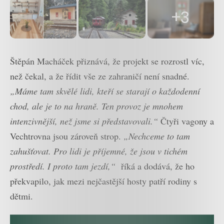
+3
Štěpán Macháček přiznává, že projekt se rozrostl víc,
než čekal, a že řídit vše ze zahraničí není snadné.
„Máme tam skvělé lidi, kteří se starají o každodenní
chod, ale je to na hraně. Ten provoz je mnohem
intenzivnější, než jsme si představovali.“
Čtyři vagony a
Vechtrovna jsou zároveň strop.
„Nechceme to tam
zahušťovat. Pro lidi je příjemné, že jsou v tichém
prostředí. I proto tam jezdí,“
říká a dodává, že ho
překvapilo, jak mezi nejčastější hosty patří rodiny s
dětmi.