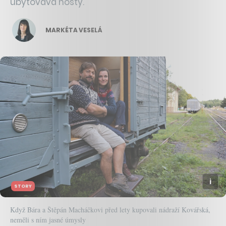
ubytovává hosty.
MARKÉTA VESELÁ
STORY
Když Bára a Štěpán Macháčkovi před lety kupovali nádraží Kovářská,
neměli s ním jasné úmysly