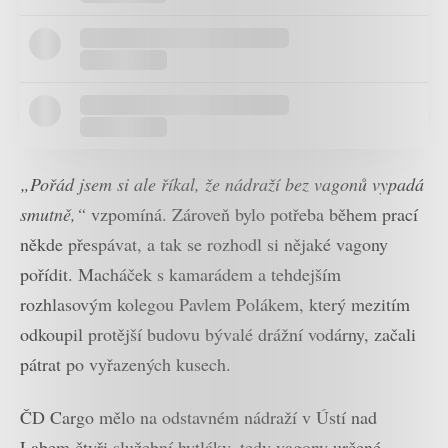
„Pořád jsem si ale říkal, že nádraží bez vagonů vypadá
smutně,“
vzpomíná. Zároveň bylo potřeba během prací
někde přespávat, a tak se rozhodl si nějaké vagony
pořídit. Macháček s kamarádem a tehdejším
rozhlasovým kolegou Pavlem Polákem, který mezitím
odkoupil protější budovu bývalé drážní vodárny, začali
pátrat po vyřazených kusech.
ČD Cargo mělo na odstavném nádraží v Ústí nad
Labem čtyři služební hytláky, tedy vagony určené