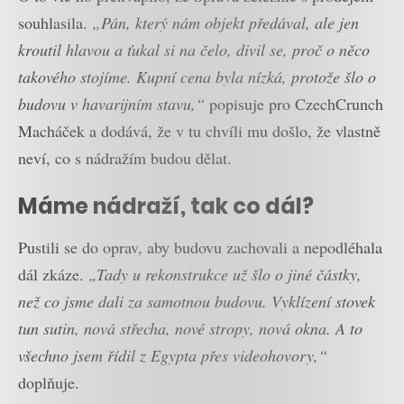
souhlasila.
„Pán, který nám objekt předával, ale jen
kroutil hlavou a ťukal si na čelo, divil se, proč o něco
takového stojíme. Kupní cena byla nízká, protože šlo o
budovu v havarijním stavu,“
popisuje pro CzechCrunch
Macháček a dodává, že v tu chvíli mu došlo, že vlastně
neví, co s nádražím budou dělat.
Máme nádraží, tak co dál?
Pustili se do oprav, aby budovu zachovali a nepodléhala
dál zkáze.
„Tady u rekonstrukce už šlo o jiné částky,
než co jsme dali za samotnou budovu. Vyklízení stovek
tun sutin, nová střecha, nové stropy, nová okna. A to
všechno jsem řídil z Egypta přes videohovory,“
doplňuje.