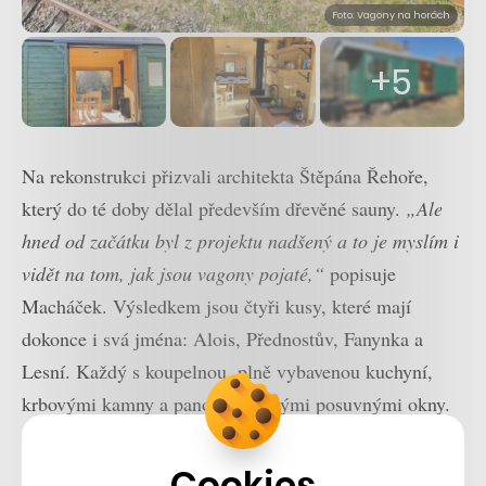
Foto: Vagony na horách
+5
Na rekonstrukci přizvali architekta Štěpána Řehoře,
který do té doby dělal především dřevěné sauny.
„Ale
hned od začátku byl z projektu nadšený a to je myslím i
vidět na tom, jak jsou vagony pojaté,“
popisuje
Macháček. Výsledkem jsou čtyři kusy, které mají
dokonce i svá jména: Alois, Přednostův, Fanynka a
Lesní. Každý s koupelnou, plně vybavenou kuchyní,
krbovými kamny a panoramatickými posuvnými okny.
Nejdřív tam jezdili kamarádi, pak se začali ozývat cizí
Cookies