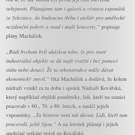
veřejnosti. Plánujeme tam i galerii a výstavu exponátů
ze železnice, do budoucna třeba i ateliér pro umělecké
rezidenční pobyty a snad i malé koncerty,“
popisuje
plány Macháček.
„Rádi bychom byli ukázkou toho, že pro staré
industriální objekty se dá najít využití i bez pomoci
státu nebo dotací. Že ta rekonstrukce může dávat
ekonomický smysl,“
říká Macháček a dodává, že kolem
nádraží vznikl za tu dobu i spolek Nádraží Kovářská,
který například objíždí pamětníky, lidi, kteří na stanici
pracovali v 60., 70. a 80. letech, a natáčí jejich
vzpomínky.
„Ta historie není tak dávná. Lidi, kteří tam
pracovali, ještě žijou.“
A na letošek plánují i jejich
společné setkání právě na Kovářské.