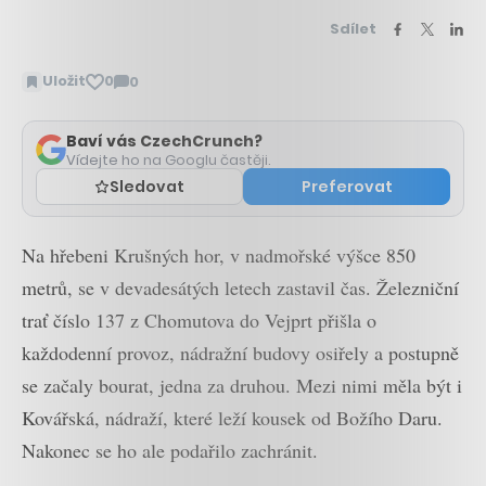
Sdílet
Uložit
0
0
Zobrazit
komentáře
Baví vás CzechCrunch?
Vídejte ho na Googlu častěji.
Sledovat
Preferovat
Na hřebeni Krušných hor, v nadmořské výšce 850
metrů, se v devadesátých letech zastavil čas. Železniční
trať číslo 137 z Chomutova do Vejprt přišla o
každodenní provoz, nádražní budovy osiřely a postupně
se začaly bourat, jedna za druhou. Mezi nimi měla být i
Kovářská, nádraží, které leží kousek od Božího Daru.
Nakonec se ho ale podařilo zachránit.