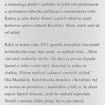
a islamologa přidal v průběhu let ještě roli překladatele
a spoluautora několika publikací o muslimském světě.
Káhira je jeho druhý domov a právě odtud se snaží
kočírovat opravu nádraží Kovářská. Místa, které znal už
od mládí.
Když se kolem roku 2012 spustila demoliční vlna podél
krušnohorské trati, bylo jasné, co nádraží čeká.
„Mám
rád staré technické stavby, ale dnes to pro ně dopadá
špatně a velmi rychle mizí, demolují se jedna za
druhou. Přitom nabízejí zajímavý estetický zážitek,“
říká Macháček. Když hrozila demolice i Kovářské, byl
tu zrovna na procházce s manželkou a řekl si, že zkusí
napsat Správě železnic, jestli by nádraží neprodali.
Neměl s místem žádné plány, byl to jen takový