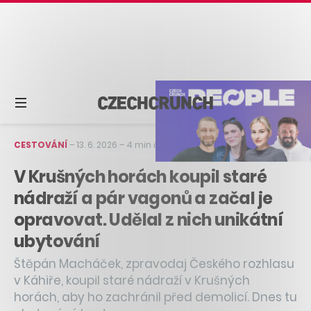
CESTOVÁNÍ
–
13. 6. 2026
–
4 min čtení
V Krušných horách koupil staré
nádraží a pár vagonů a začal je
opravovat. Udělal z nich unikátní
ubytování
Štěpán Macháček, zpravodaj Českého rozhlasu
v Káhiře, koupil staré nádraží v Krušných
horách, aby ho zachránil před demolicí. Dnes tu