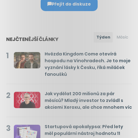
Přejít do diskuze
Týden
Měsíc
NEJČTENĚJŠÍ ČLÁNKY
1
Hvězda Kingdom Come otevírá
hospodu na Vinohradech. Je to moje
vyznání lásky k Česku, říká miláček
fanoušků
2
Jak vydělat 200 milionů za pár
měsíců? Mladý investor to zvládl s
akciemi Xeroxu, ale chce mnohem víc
3
Startupová apokalypsa: Před lety
měl populární nástroj hodnotu 11