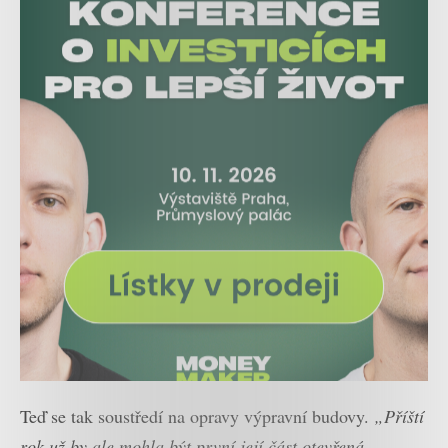
Teď se tak soustředí na opravy výpravní budovy.
„Příští
rok už by ale mohla být první její část otevřená