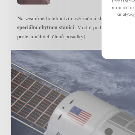
zprostředko
stránek tak
analytik
Na vesmírné hotelnictví nově začíná slyšet ambicióz
speciální obytnou stanici
. Modul pod označením Auro
profesionálních členů posádky).