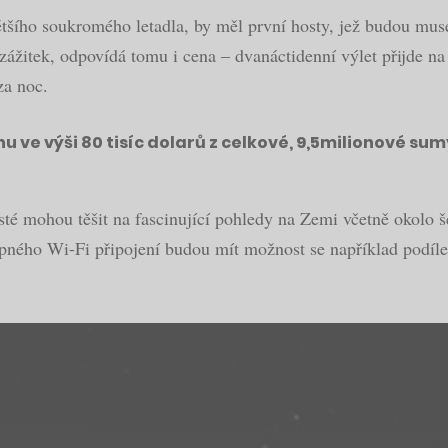
většího soukromého letadla, by měl první hosty, jež budou mus
í zážitek, odpovídá tomu i cena – dvanáctidenní výlet přijde n
za noc.
 ve výši 80 tisíc dolarů z celkové, 9,5milionové sum
té mohou těšit na fascinující pohledy na Zemi včetně okolo 
pného Wi-Fi připojení budou mít možnost se například podíle