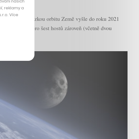
ívání našich
í, reklamy a
r.o. Více
známil, že na nízkou orbitu Země vyšle do roku 2021
 prostoru až pro šest hostů zároveň (včetně dvou