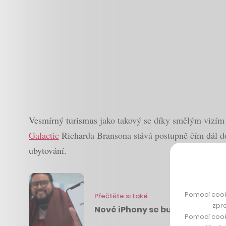
Vesmírný turismus jako takový se díky smělým vizím
Galactic
Richarda Bransona stává postupně čím dál do
ubytování.
Pomocí cook
Přečtěte si také
zpro
Nové iPhony se budou pravdě
Pomocí cook