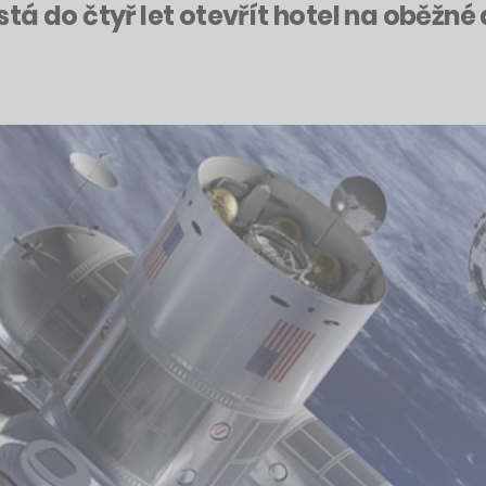
tá do čtyř let otevřít hotel na oběžn