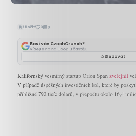
Uložit
0
0
Zobrazit
komentáře
Baví vás CzechCrunch?
Vídejte ho na Googlu častěji.
Sledovat
Kalifornský vesmírný startup Orion Span
zveřejnil
vel
V případě úspěšných investičních kol, které by poskytly
přibližně 792 tisíc dolarů, v přepočtu okolo 16,4 mili