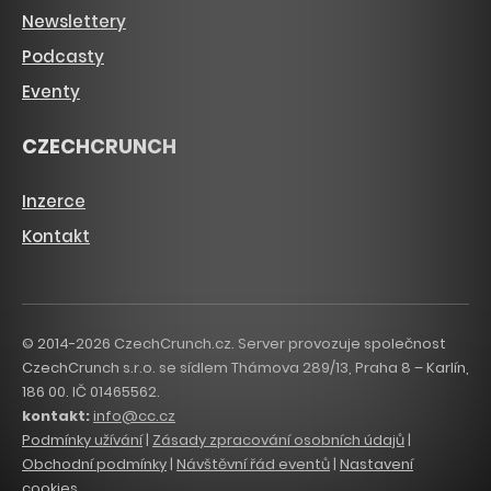
Newslettery
Podcasty
Eventy
CZECHCRUNCH
Inzerce
Kontakt
© 2014-2026 CzechCrunch.cz. Server provozuje společnost
CzechCrunch s.r.o. se sídlem Thámova 289/13, Praha 8 – Karlín,
186 00. IČ 01465562.
kontakt:
info@cc.cz
Podmínky užívání
|
Zásady zpracování osobních údajů
|
Obchodní podmínky
|
Návštěvní řád eventů
|
Nastavení
cookies