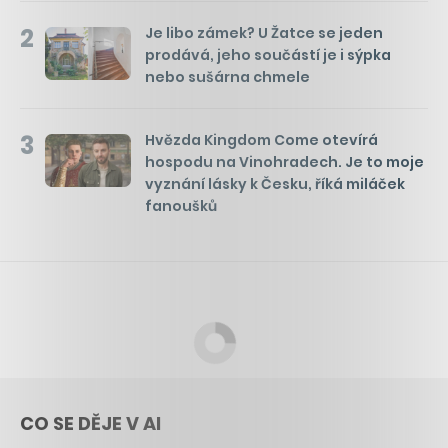
2
Je libo zámek? U Žatce se jeden
prodává, jeho součástí je i sýpka
nebo sušárna chmele
3
Hvězda Kingdom Come otevírá
hospodu na Vinohradech. Je to moje
vyznání lásky k Česku, říká miláček
fanoušků
CO SE DĚJE V AI