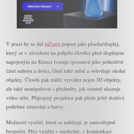
V praxi by se dal
inForm
popsat jako plocha/displej,
který se v závislosti na pohybu člověka před displejem
napojeným na Kinect tvaruje (posouvá jeho jednotlivé
části nahoru a dolu), čímž také mění a ovlivňuje okolní
objekty. Člověk pak může vytvářet nejen 3D objekty,
ale také manipulovat s předměty, jak ostatně ukazuje
video níže. Připojený projektor pak ploše ještě dodává
potřebné stínování a barvy.
Možností využití, které se nabízejí, je samozřejmě
bezpočet. Přes využití v medicíně, v komunikaci