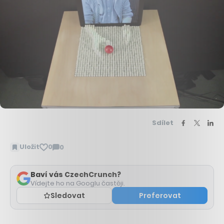
Sdílet
Uložit
0
0
Zobrazit
komentáře
Baví vás CzechCrunch?
Vídejte ho na Googlu častěji.
Sledovat
Preferovat