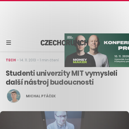
TECH
–
14. 11. 2013
–
1 min čtení
Studenti univerzity MIT vymysleli
další nástroj budoucnosti
MICHAL PTÁČEK