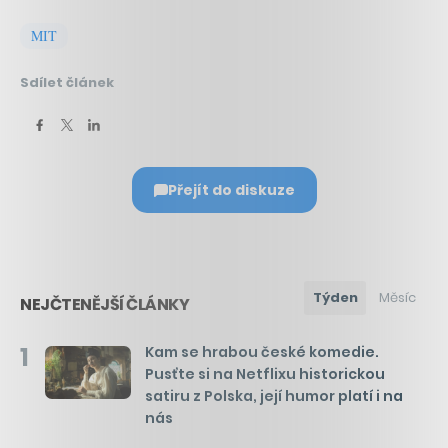
MIT
Sdílet článek
Přejít do diskuze
Týden
Měsíc
NEJČTENĚJŠÍ ČLÁNKY
1
Kam se hrabou české komedie.
Pusťte si na Netflixu historickou
satiru z Polska, její humor platí i na
nás