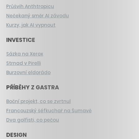
Průšvih Anthtropicu
Nečekaný směr AI závodu
Kurzy, jak AI vypnout
INVESTICE
Sázka na Xerox
Strnad v Pirelli
Burzovní eldorádo
PŘÍBĚHY Z GASTRA
Boční projekt, co se zvrtnul
Francouzský šéfkuchař na Šumavě
Dva golfisti, co pečou
DESIGN