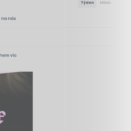
Týden
Měsíc
i na nás
ohem víc