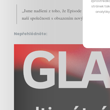
zprostředko
stránek tak
„Jsme nadšeni z toho, že Episode 1 a Credo Ventu
analytik
naší společnosti s obsazením nových trhů a také
Nepřehlédněte: