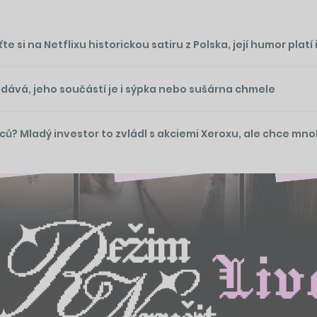
si na Netflixu historickou satiru z Polska, její humor platí 
odává, jeho součástí je i sýpka nebo sušárna chmele
íců? Mladý investor to zvládl s akciemi Xeroxu, ale chce mn