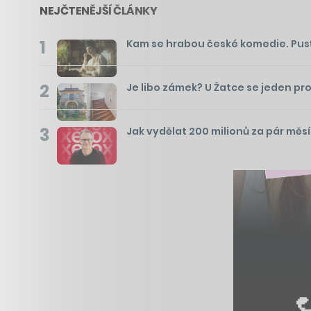
NEJČTENĚJŠÍ ČLÁNKY
1
Kam se hrabou české komedie. Pusťte 
2
Je libo zámek? U Žatce se jeden pr
3
Jak vydělat 200 milionů za pár měs