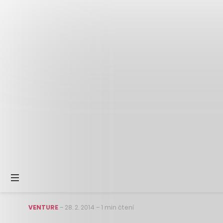
VENTURE
–
28. 2. 2014
–
1 min čtení