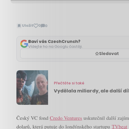
Uložit
0
0
Zobrazit
komentáře
Baví vás CzechCrunch?
Vídejte ho na Googlu častěji.
Sledovat
Přečtěte si také
Vydělala miliardy, ale další d
Český VC fond
Credo Ventures
uskutečnil další zajím
dolarů, která putuje do londýnského startupu
TVbeat