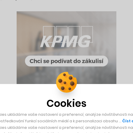
Cookies
vání dat získaných na základě chování a interakcí televizníc
ies ukládáme vaše nastavení a preferencí, analýze návštěvnosti naš
stanice, agentury, inzerenti a podobně). Nejvíce aktivní je p
středkování funkcí sociálních médií a k personalizaci obsahu …
Číst 
atele Roberta Farazina aktuálně měří více než 15 milionů inte
ies ukládáme vaše nastavení a preferencí, analýze návštěvnosti naš