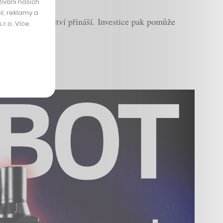
ívání našich
í, reklamy a
mediálního odvětví přináší. Investice pak pomůže
r.o. Více
razin.