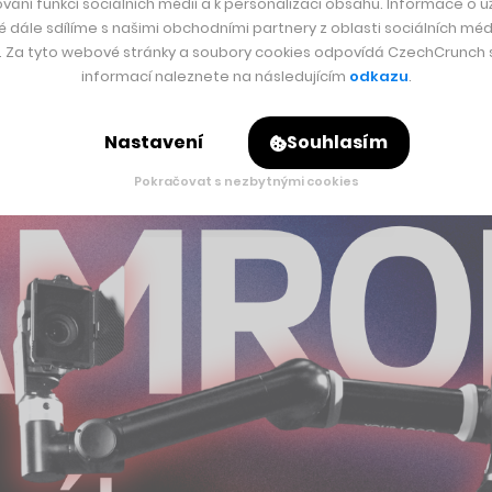
vání funkcí sociálních médií a k personalizaci obsahu. Informace o už
é dále sdílíme s našimi obchodními partnery z oblasti sociálních médi
res vidí obrovský potenciál, který naše platforma do celého 
y. Za tyto webové stránky a soubory cookies odpovídá CzechCrunch s.
informací naleznete na následujícím
odkazu
.
 vylepšením celé platformy“…říká zakladatel TVbeat Robert Fa
Nastavení
Souhlasím
Pokračovat s nezbytnými cookies