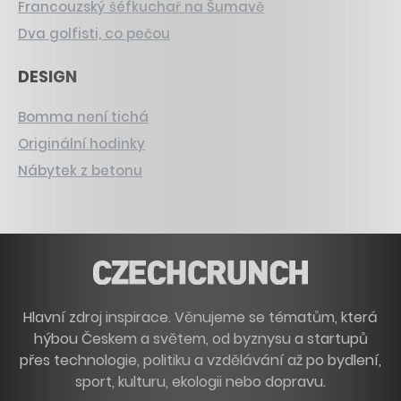
Francouzský šéfkuchař na Šumavě
Dva golfisti, co pečou
DESIGN
Bomma není tichá
Originální hodinky
Nábytek z betonu
Hlavní zdroj inspirace. Věnujeme se tématům, která
hýbou Českem a světem, od byznysu a startupů
přes technologie, politiku a vzdělávání až po bydlení,
sport, kulturu, ekologii nebo dopravu.