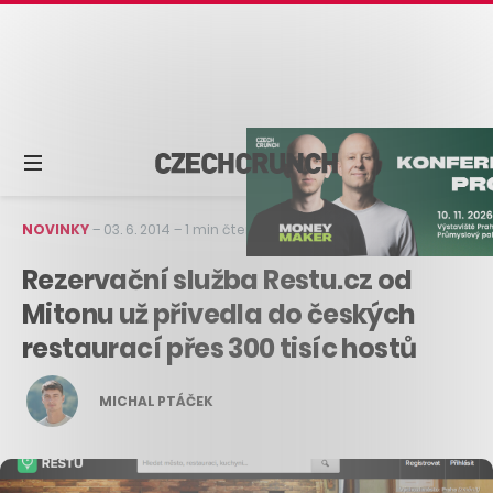
NOVINKY
–
03. 6. 2014
–
1 min čtení
Rezervační služba Restu.cz od
Mitonu už přivedla do českých
restaurací přes 300 tisíc hostů
MICHAL PTÁČEK