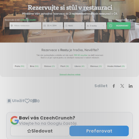
Sdílet
Uložit
0
0
Zobrazit
komentáře
Baví vás CzechCrunch?
Vídejte ho na Googlu častěji.
Sledovat
Preferovat