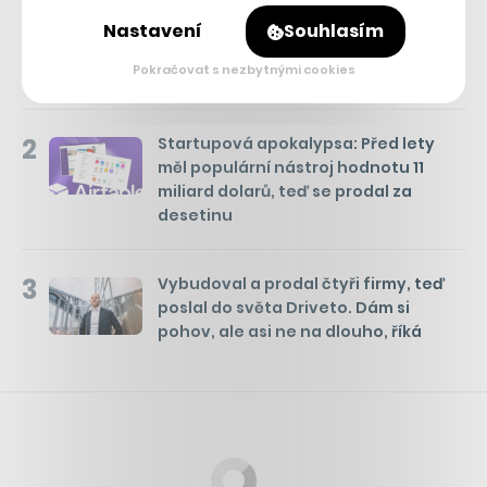
1
Hvězda Kingdom Come otevírá
hospodu na Vinohradech. Je to moje
Nastavení
Souhlasím
vyznání lásky k Česku, říká miláček
Pokračovat s nezbytnými cookies
fanoušků
2
Startupová apokalypsa: Před lety
měl populární nástroj hodnotu 11
miliard dolarů, teď se prodal za
desetinu
3
Vybudoval a prodal čtyři firmy, teď
poslal do světa Driveto. Dám si
pohov, ale asi ne na dlouho, říká