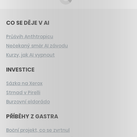
CO SE DĚJE V AI
Průšvih Anthtropicu
Nečekaný směr AI závodu
Kurzy, jak AI vypnout
INVESTICE
Sázka na Xerox
Strnad v Pirelli
Burzovní eldorádo
PŘÍBĚHY Z GASTRA
Boční projekt, co se zvrtnul