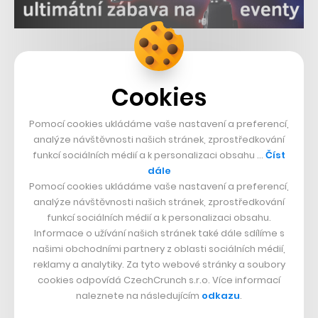
Související témata:
Cookies
Miton
Bookio.cz
Restu
Pomocí cookies ukládáme vaše nastavení a preferencí,
Sdílet článek
analýze návštěvnosti našich stránek, zprostředkování
funkcí sociálních médií a k personalizaci obsahu …
Číst
dále
Pomocí cookies ukládáme vaše nastavení a preferencí,
analýze návštěvnosti našich stránek, zprostředkování
Přejít do diskuze
funkcí sociálních médií a k personalizaci obsahu.
Informace o užívání našich stránek také dále sdílíme s
našimi obchodními partnery z oblasti sociálních médií,
reklamy a analytiky. Za tyto webové stránky a soubory
cookies odpovídá CzechCrunch s.r.o. Více informací
Týden
Měsíc
NEJČTENĚJŠÍ ČLÁNKY
naleznete na následujícím
odkazu
.