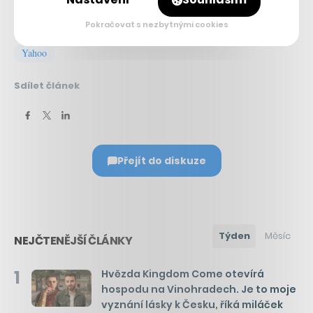
Související témata:
Pokračovat s nezbytnými cookies
Yahoo
Sdílet článek
Přejít do diskuze
Týden
Měsíc
NEJČTENĚJŠÍ ČLÁNKY
1
Hvězda Kingdom Come otevírá
hospodu na Vinohradech. Je to moje
vyznání lásky k Česku, říká miláček