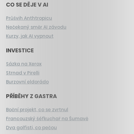
CO SE DĚJE V AI
Průšvih Anthtropicu
Nečekaný směr AI závodu
Kurzy, jak AI vypnout
INVESTICE
Sázka na Xerox
Strnad v Pirelli
Burzovní eldorádo
PŘÍBĚHY Z GASTRA
Boční projekt, co se zvrtnul
Francouzský šéfkuchař na Šumavě
Dva golfisti, co pečou