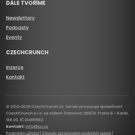
DÁLE TVOŘÍME
Newslettery
Podcasty
Eventy
CZECHCRUNCH
Inzerce
Kontakt
© 2014-2026 CzechCrunch.cz. Server provozuje společnost
CzechCrunch s.r.o. se sídlem Thámova 289/13, Praha 8 – Karlín,
186 00. IČ 01465562.
kontakt:
info@cc.cz
Podmínky užívání
|
Zásady zpracování osobních údajů
|