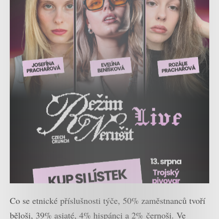
Co se etnické příslušnosti týče, 50% zaměstnanců tvoří
běloši, 39% asiaté, 4% hispánci a 2% černoši. Ve