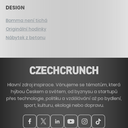
DESIGN
Bomma není tichá
Originální hodinky
Nábytek z betonu
Hlavní zdroj inspirace. Věnujeme se tématům, která
hýbou Českem a světem, od byznysu a startupů
přes technologie, politiku a vzdělávání až po bydlení,
sport, kulturu, ekologii nebo dopravu.