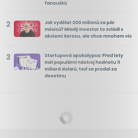
fanoušků
2
Jak vydělat 200 milionů za pár
měsíců? Mladý investor to zvládl s
akciemi Xeroxu, ale chce mnohem víc
3
Startupová apokalypsa: Před lety
měl populární nástroj hodnotu 11
miliard dolarů, teď se prodal za
desetinu