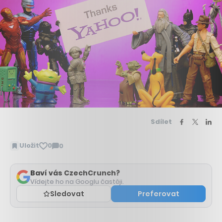
Sdílet
Uložit
0
0
Zobrazit
komentáře
Baví vás CzechCrunch?
Vídejte ho na Googlu častěji.
Sledovat
Preferovat