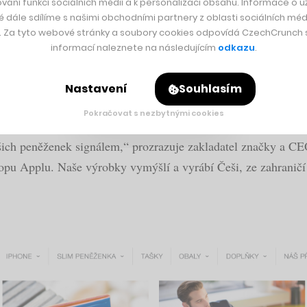
vání funkcí sociálních médií a k personalizaci obsahu. Informace o už
é dále sdílíme s našimi obchodními partnery z oblasti sociálních médi
y. Za tyto webové stránky a soubory cookies odpovídá CzechCrunch s.
informací naleznete na následujícím
odkazu
.
eněženka s pouzdrem na telefony iPhone 6 Plus/6S Plus, s tí
é tašky či kožené obaly na počítače MacBook Air.
Nastavení
Souhlasím
Pokračovat s nezbytnými cookies
listování do e-shopu jsme museli splnit přísné podmínky na k
ašich peněženek signálem,“ prozrazuje zakladatel značky a 
u Applu. Naše výrobky vymýšlí a vyrábí Češi, ze zahraničí po