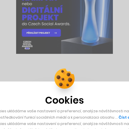
pii populárního SMS donáškového startupu Magic
Cookies
ies ukládáme vaše nastavení a preferencí, analýze návštěvnosti naš
středkování funkcí sociálních médií a k personalizaci obsahu …
Číst 
ies ukládáme vaše nastavení a preferencí, analýze návštěvnosti naš
tří hodiny času. A konečně umí česky