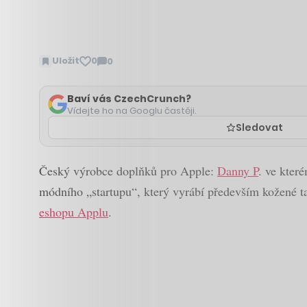
Uložit
0
0
Zobrazit
komentáře
Baví vás CzechCrunch?
Vídejte ho na Googlu častěji.
Sledovat
Český výrobce doplňků pro Apple:
Danny P
. ve kter
módního „startupu“, který vyrábí především kožené taš
eshopu Applu
.