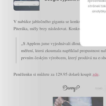
zprostředko
stránek tak
analytik
V nabídce jablečného giganta se konkrétně objevuje p
Piteráka, měly brzy následovat. Konkrétně pak kožen
„S Applem jsme vyjednávali dlouhé měsíce. Pro za
měření, která zkoumala například propustnost n
prvním českým výrobcem, který prodává na e-shop
Peněženku si můžete za 129.95 dolarů koupit
zde
.