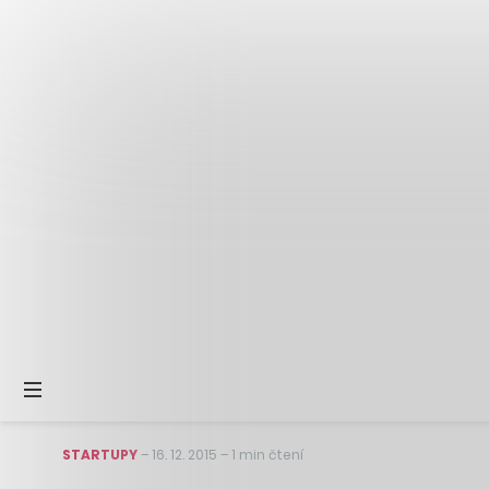
STARTUPY
–
16. 12. 2015
–
1 min čtení