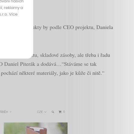
ívání našich
í, reklamy a
r.o. Více
m, že další produkty by podle CEO projektu, Daniela
valitu produktu, skladové zásoby, ale třeba i řadu
CEO Daniel Piterák a dodává…“Stáváme se tak
chází některé materiály, jako je kůže či nitě.“