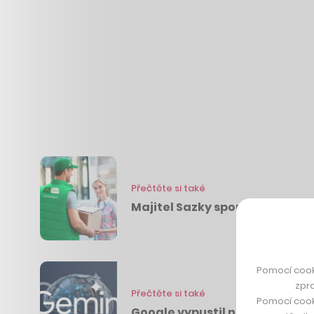
Přečtěte si také
Majitel Sazky spouští v ČR ko
Pomocí cook
zpro
Přečtěte si také
Pomocí cook
Google vypustil novinku, co še