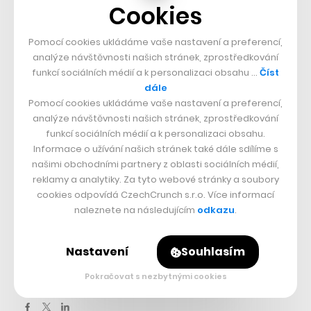
Cookies
Foto: Airbnb
Pomocí cookies ukládáme vaše nastavení a preferencí,
analýze návštěvnosti našich stránek, zprostředkování
Nepřehlédněte:
funkcí sociálních médií a k personalizaci obsahu …
Číst
dále
Pomocí cookies ukládáme vaše nastavení a preferencí,
analýze návštěvnosti našich stránek, zprostředkování
funkcí sociálních médií a k personalizaci obsahu.
Informace o užívání našich stránek také dále sdílíme s
našimi obchodními partnery z oblasti sociálních médií,
reklamy a analytiky. Za tyto webové stránky a soubory
cookies odpovídá CzechCrunch s.r.o. Více informací
naleznete na následujícím
odkazu
.
Související témata:
Airbnb
Nastavení
Souhlasím
Pokračovat s nezbytnými cookies
Sdílet článek