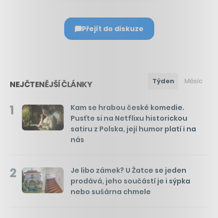
Přejít do diskuze
Týden
Měsíc
NEJČTENĚJŠÍ ČLÁNKY
1
Kam se hrabou české komedie.
Pusťte si na Netflixu historickou
satiru z Polska, její humor platí i na
nás
2
Je libo zámek? U Žatce se jeden
prodává, jeho součástí je i sýpka
nebo sušárna chmele