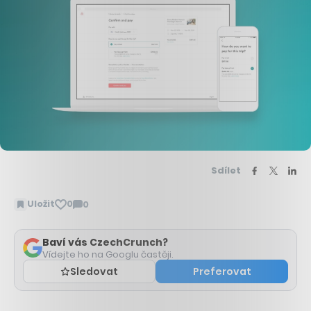
Sdílet
Uložit
0
0
Zobrazit
komentáře
Baví vás CzechCrunch?
Vídejte ho na Googlu častěji.
Sledovat
Preferovat