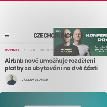
NOVINKY
–
16. 1. 2018
–
1 min čtení
Airbnb nově umožňuje rozdělení
platby za ubytování na dvě části
VÁCLAV BEDŘICH