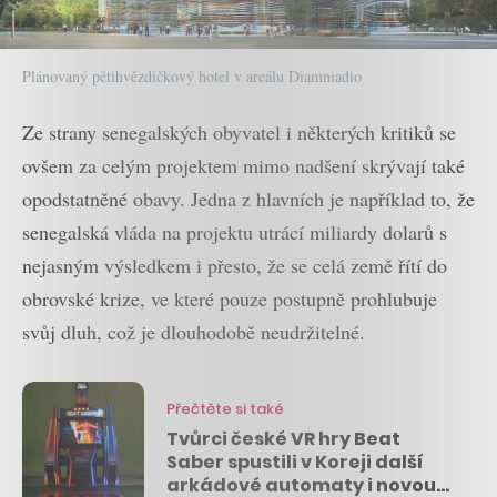
Plánovaný pětihvězdičkový hotel v areálu Diamniadio
Ze strany senegalských obyvatel i některých kritiků se
ovšem za celým projektem mimo nadšení skrývají také
opodstatněné obavy. Jedna z hlavních je například to, že
senegalská vláda na projektu utrácí miliardy dolarů s
nejasným výsledkem i přesto, že se celá země řítí do
obrovské krize, ve které pouze postupně prohlubuje
svůj dluh, což je dlouhodobě neudržitelné.
Přečtěte si také
Tvůrci české VR hry Beat
Saber spustili v Koreji další
arkádové automaty i novou