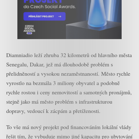
Diamniadio leží zhruba 32 kilometrů od hlavního města
Senegalu, Dakar, jež má dlouhodobě problém s
přelidněností a vysokou nezaměstnaností. Město rychle
vyrostlo na bezmála 3 miliony obyvatel a podobně
rychle rostou i ceny nemovitostí a samotných pronájmů,
stejně jako má město problém s infrastrukturou
dopravy, vedoucí k zácpám a přetíženosti.
To vše má nový projekt pod financováním lokální vlády
řešit tím, že vybuduje mimo jiné kapacitu pro ubytování