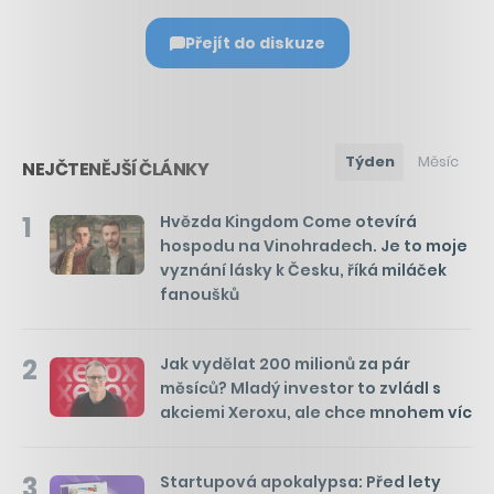
Přejít do diskuze
Týden
Měsíc
NEJČTENĚJŠÍ ČLÁNKY
1
Hvězda Kingdom Come otevírá
hospodu na Vinohradech. Je to moje
vyznání lásky k Česku, říká miláček
fanoušků
2
Jak vydělat 200 milionů za pár
měsíců? Mladý investor to zvládl s
akciemi Xeroxu, ale chce mnohem víc
3
Startupová apokalypsa: Před lety