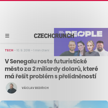
TECH
–
10. 9. 2018
–
1 min čtení
V Senegalu roste futuristické
město za 2 miliardy dolarů, které
má řešit problém s přelidněností
VÁCLAV BEDŘICH