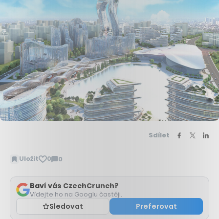
Sdílet
Uložit
0
0
Zobrazit
komentáře
Baví vás CzechCrunch?
Vídejte ho na Googlu častěji.
Sledovat
Preferovat