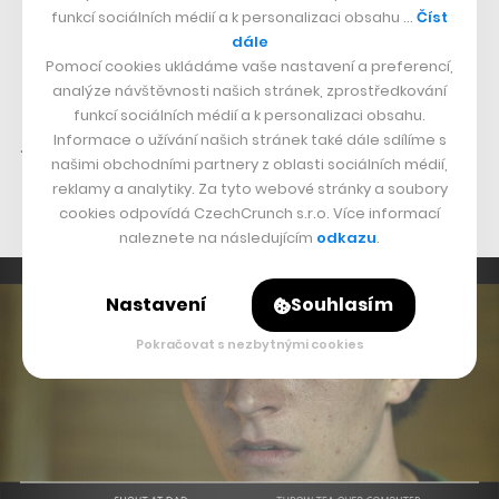
rozhodovat, ale prostě jen chtějí stisknout tlačítko Play
funkcí sociálních médií a k personalizaci obsahu …
Číst
a vychutnávat si jasně daný příběh. Nicméně
dále
Pomocí cookies ukládáme vaše nastavení a preferencí,
experimentování s dětskými interaktivními programy
analýze návštěvnosti našich stránek, zprostředkování
Netflix donutilo zkusit to opět i s dospělými. V Česku
funkcí sociálních médií a k personalizaci obsahu.
již ostatně máme s ovlivňováním seriálu zkušenosti, už
Informace o užívání našich stránek také dále sdílíme s
našimi obchodními partnery z oblasti sociálních médií,
v 80. letech přinesl tuto novátorskou možnost televizní
reklamy a analytiky. Za tyto webové stránky a soubory
seriál
Rozpaky kuchaře Svatopluka
.
cookies odpovídá CzechCrunch s.r.o. Více informací
naleznete na následujícím
odkazu
.
Nastavení
Souhlasím
Pokračovat s nezbytnými cookies