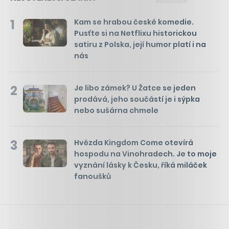
1
Kam se hrabou české komedie.
Pusťte si na Netflixu historickou
satiru z Polska, její humor platí i na
nás
2
Je libo zámek? U Žatce se jeden
prodává, jeho součástí je i sýpka
nebo sušárna chmele
3
Hvězda Kingdom Come otevírá
hospodu na Vinohradech. Je to moje
vyznání lásky k Česku, říká miláček
fanoušků