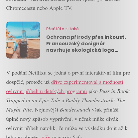
Chromecastu nebo Apple TV.
Přečtěte si také
Ochrana přírody přes inkoust.
Francouzský designér
navrhuje ekologická loga
firem
V podání Netflixu se jedná o první interaktivní film pro
dospělé, protože už
dříve experimentoval s možností
ovlivnit příběh u dětských programů
jako
Puss in Book:
Trapped in an Epic Tale
a
Buddy Thunderstruck: The
Maybe Pile
. Nejnovější
Bandersnatch
však přináší
úplně nový způsob vyprávění, v němž může divák
ovlivnit příběh natolik, že může ve výsledku dojít až k
bilionu obměn,
píše
magazín
Syfy
.