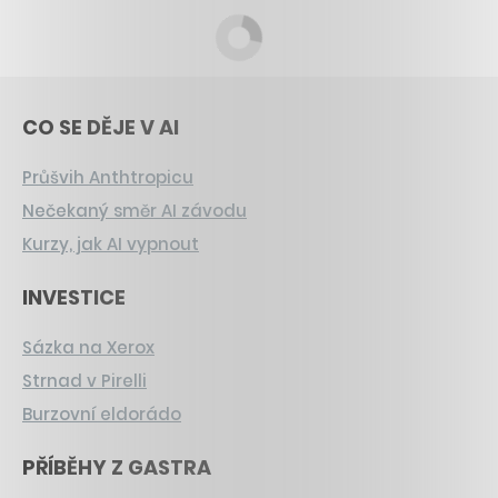
CO SE DĚJE V AI
Průšvih Anthtropicu
Nečekaný směr AI závodu
Kurzy, jak AI vypnout
INVESTICE
Sázka na Xerox
Strnad v Pirelli
Burzovní eldorádo
PŘÍBĚHY Z GASTRA