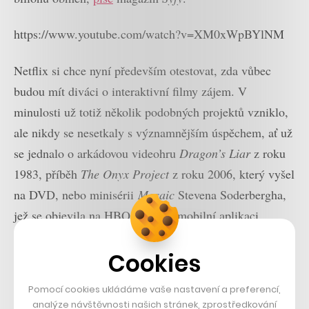
https://www.youtube.com/watch?v=XM0xWpBYlNM
Netflix si chce nyní především otestovat, zda vůbec
budou mít diváci o interaktivní filmy zájem. V
minulosti už totiž několik podobných projektů vzniklo,
ale nikdy se nesetkaly s významnějším úspěchem, ať už
se jednalo o arkádovou videohru
Dragon’s Liar
z roku
1983, příběh
The Onyx Project
z roku 2006, který vyšel
na DVD, nebo minisérii
Mosaic
Stevena Soderbergha,
jež se objevila na HBO a měla i mobilní aplikaci.
Jak
píše
deník
The New York Times
, v Netflixu si
Cookies
uvědomují, že zdaleka ne všichni chtějí při sledování
Pomocí cookies ukládáme vaše nastavení a preferencí,
svého oblíbeného filmu nebo seriálu ještě o něčem
analýze návštěvnosti našich stránek, zprostředkování