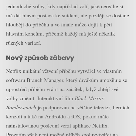
jednoduché volby, kdy například volí, jaké cereálie si
má dát hlavní postava ke snídani, ale později se dostane
hlouběji do příběhu a ve finále může dojít k pěti
hlavním koncům, přičemž každý má ještě několik
různých variací.
Nový způsob zábavy
Netflix unikátní větvení příběhů vytvářel ve vlastním
softwaru Branch Manager, který divákům umožňuje se
uprostřed příběhu vrátit na začátek, když chtějí své
volby změnit. Interaktivní film
Black Mirror:
Bandersnatch
je podporován na většině televizí, herních
konzolí a také na Androidu a iOS, pokud máte
nainstalovanou poslední verzi aplikace Netflix.
Prozatím však není možné příběh spoluvytvářet na