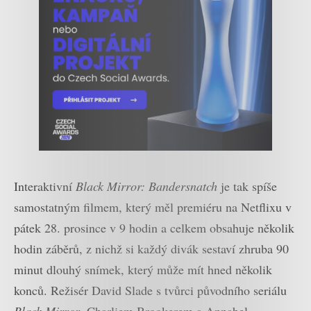
Interaktivní
Black Mirror: Bandersnatch
je tak spíše
samostatným filmem, který měl premiéru na Netflixu v
pátek 28. prosince v 9 hodin a celkem obsahuje několik
hodin záběrů, z nichž si každý divák sestaví zhruba 90
minut dlouhý snímek, který může mít hned několik
konců. Režisér David Slade s tvůrci původního seriálu
Black Mirror
, Charliem Brookerem a Annabel