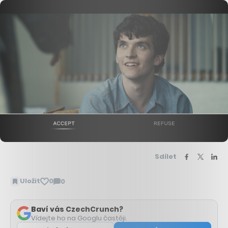
Sdílet
Uložit
0
0
Zobrazit
komentáře
Baví vás CzechCrunch?
Vídejte ho na Googlu častěji.