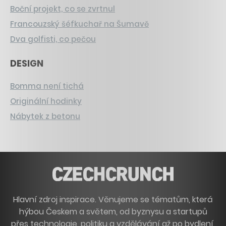
Boční projekt, co se zvrtnul
Francouzský šéfkuchař na Šumavě
Dva golfisti, co pečou
DESIGN
Bomma není tichá
Originální hodinky
Nábytek z betonu
Hlavní zdroj inspirace. Věnujeme se tématům, která
hýbou Českem a světem, od byznysu a startupů
přes technologie, politiku a vzdělávání až po bydlení,