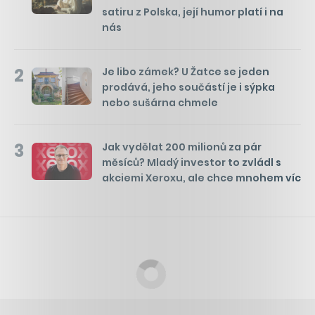
satiru z Polska, její humor platí i na
nás
2
Je libo zámek? U Žatce se jeden
prodává, jeho součástí je i sýpka
nebo sušárna chmele
3
Jak vydělat 200 milionů za pár
měsíců? Mladý investor to zvládl s
akciemi Xeroxu, ale chce mnohem víc