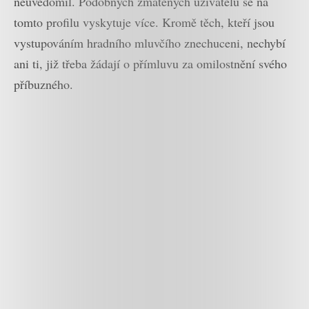
neuvědomil. Podobných zmatených uživatelů se na
tomto profilu vyskytuje více. Kromě těch, kteří jsou
vystupováním hradního mluvčího znechuceni, nechybí
ani ti, již třeba žádají o přímluvu za omilostnění svého
příbuzného.