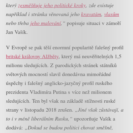
který
zesměšňuje jeho politické kroky
, zde existuje
například i stránka věnovaná jeho
kravatám
,
vlasům
nebo třeba
jeho malování
,“
popisuje situaci v zámoří
Jan Vašík.
V Evropě se pak těší enormní popularitě falešný profil
britské královny Alžběty
, který má neuvěřitelných 1,5
milionu sledujících. Z parodických stránek státníků
světových mocností slavil donedávna mimořádné
úspěchy i falešný anglicko-jazyčný profil ruského
prezidenta Vladimíra Putina s více než milionem
sledujících. Ten byl však na základě stížnosti ruské
strany v listopadu 2018 zrušen.
„Jiné však zůstávají, a
to i v méně liberálním Rusku,“
upozorňuje Vašík a
dodává:
„Dokud se budou politici chovat směšně,