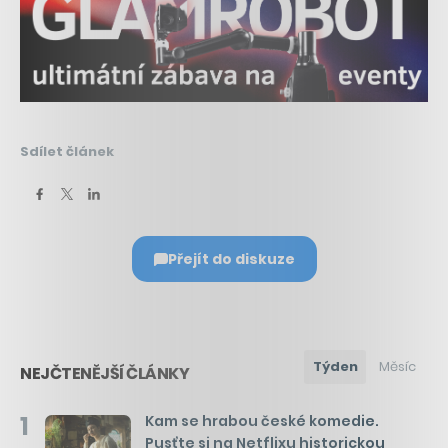
Sdílet článek
Přejít do diskuze
Týden
Měsíc
NEJČTENĚJŠÍ ČLÁNKY
1
Kam se hrabou české komedie.
Pusťte si na Netflixu historickou