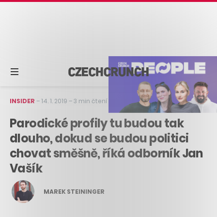
INSIDER
–
14. 1. 2019
–
3 min čtení
Parodické profily tu budou tak
dlouho, dokud se budou politici
chovat směšně, říká odborník Jan
Vašík
MAREK STEININGER