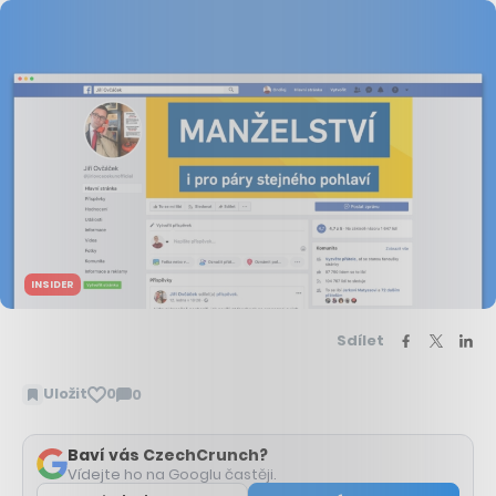
INSIDER
Sdílet
Uložit
0
0
Zobrazit
komentáře
Baví vás CzechCrunch?
Vídejte ho na Googlu častěji.