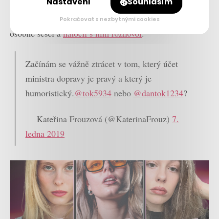
Nastavení
Souhlasím
agentury Fairy Tailors, který se například s autorem
neoficiálního profilu Jiřího Ovčáčka na Facebooku
Pokračovat s nezbytnými cookies
osobně sešel a
natočil s ním rozhovor
.
Začínám se vážně ztrácet v tom, který účet
ministra dopravy je pravý a který je
humoristický.
@tok5934
nebo
@dantok1234
?
— Kateřina Frouzová (@KaterinaFrouz)
7.
ledna 2019