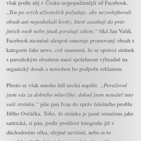
však podle něj v Česku nejpopulárnější síť Facebook.
„Ten po svých uživatelích požaduje, aby nezveřejňovali
obsah ani nepodnikali kroky, které zasahují do práv
jiných osob nebo jinak porušují zákon,“
říká Jan Vašík.
Facebook nicméně alespoň omezuje promovaný obsah z
kategorie fake news, což znamená, že se správci stránek
s parodickým obsahem musí spolehnout výhradně na
organický dosah a nemohou ho podpořit reklamou.
Přesto se však mnoho lidí nechá napálit.
„Považoval
jsem vás za dobrého mluvčího, dokud jsem nenašel tuto
vaši stránku,“
píše pan Ivan do zpráv falešného profilu
Jiřího Ovčáčka. Toho, že stránka je jasně označena jako
satirická, si pán, podle profilové fotografie již v
důchodovém věku, zřejmě nevšiml, nebo si to