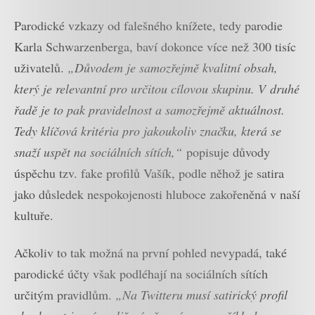
Parodické vzkazy od falešného knížete, tedy parodie
Karla Schwarzenberga, baví dokonce více než 300 tisíc
uživatelů.
„Důvodem je samozřejmě kvalitní obsah,
který je relevantní pro určitou cílovou skupinu. V druhé
řadě je to pak pravidelnost a samozřejmě aktuálnost.
Tedy klíčová kritéria pro jakoukoliv značku, která se
snaží uspět na sociálních sítích,“
popisuje důvody
úspěchu tzv. fake profilů Vašík, podle něhož je satira
jako důsledek nespokojenosti hluboce zakořeněná v naší
kultuře.
Ačkoliv to tak možná na první pohled nevypadá, také
parodické účty však podléhají na sociálních sítích
určitým pravidlům.
„Na Twitteru musí satirický profil