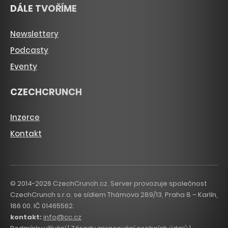
DÁLE TVOŘÍME
Newslettery
Podcasty
Eventy
CZECHCRUNCH
Inzerce
Kontakt
© 2014-2026 CzechCrunch.cz. Server provozuje společnost
CzechCrunch s.r.o. se sídlem Thámova 289/13, Praha 8 – Karlín,
186 00. IČ 01465562.
kontakt:
info@cc.cz