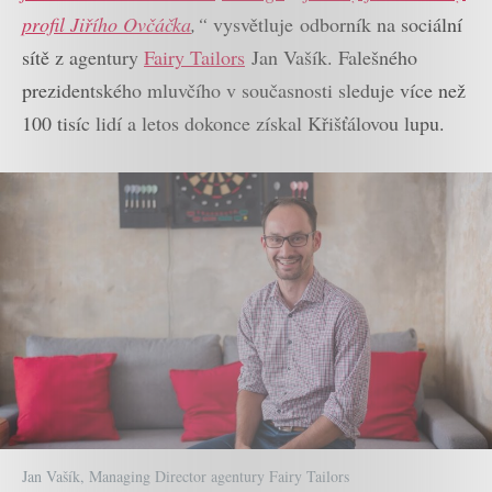
profil Jiřího Ovčáčka
,“
vysvětluje odborník na sociální
sítě z agentury
Fairy Tailors
Jan Vašík. Falešného
prezidentského mluvčího v současnosti sleduje více než
100 tisíc lidí a letos dokonce získal Křišťálovou lupu.
Jan Vašík, Managing Director agentury Fairy Tailors