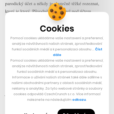
parodický účet a někdy je skutečně těžké rozeznat,
který je který. Původně se nacházel pod účtem
@dantok1234, který však Twitter před několika dny
Cookies
zablokoval. Rychle se však objevil nový,
@dantok12345
, který doslova během pár dní nabral
Pomocí cookies ukládáme vaše nastavení a preferencí,
více sledujících, než má sám oficiální ministr dopravy.
analýze návštěvnosti našich stránek, zprostředkování
funkcí sociálních médií a k personalizaci obsahu …
Číst
Ve většině případů se přitom nejedná o nějakou
dále
Pomocí cookies ukládáme vaše nastavení a preferencí,
propracovanou strategii, za kterou by měli stát PR
analýze návštěvnosti našich stránek, zprostředkování
agentury nebo marketingoví odborníci.
„Často jsou to
funkcí sociálních médií a k personalizaci obsahu.
Informace o užívání našich stránek také dále sdílíme s
lidé žijící úplně normálním životem, kteří tuto činnost
našimi obchodními partnery z oblasti sociálních médií,
chápou spíše jako zábavu. Ostatně správa a budování
reklamy a analytiky. Za tyto webové stránky a soubory
fanouškovské základny u podobných stránek je velmi
cookies odpovídá CzechCrunch s.r.o. Více informací
naleznete na následujícím
odkazu
.
mravenčí práce, která vyžaduje určitou dávku talentu,
smyslu pro humor a nadšení pro věc,“
míní šéf