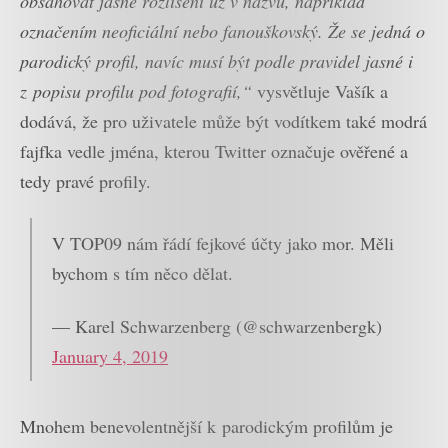
obsahovat jasné rozlišení už v názvu, například
označením neoficiální nebo fanouškovský. Že se jedná o
parodický profil, navíc musí být podle pravidel jasné i
z popisu profilu pod fotografií,“
vysvětluje Vašík a
dodává, že pro uživatele může být vodítkem také modrá
fajfka vedle jména, kterou Twitter označuje ověřené a
tedy pravé profily.
V TOP09 nám řádí fejkové účty jako mor. Měli
bychom s tím něco dělat.
— Karel Schwarzenberg (@schwarzenbergk)
January 4, 2019
Mnohem benevolentnější k parodickým profilům je