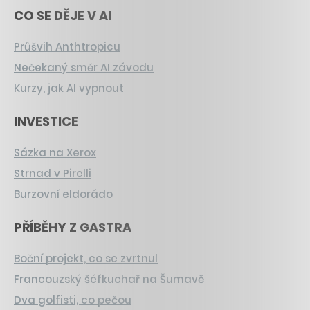
CO SE DĚJE V AI
Průšvih Anthtropicu
Nečekaný směr AI závodu
Kurzy, jak AI vypnout
INVESTICE
Sázka na Xerox
Strnad v Pirelli
Burzovní eldorádo
PŘÍBĚHY Z GASTRA
Boční projekt, co se zvrtnul
Francouzský šéfkuchař na Šumavě
Dva golfisti, co pečou