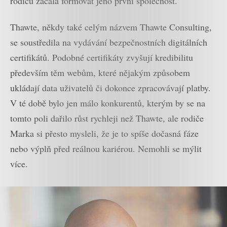
rodičů začala formovat jeho první společnost.
Thawte, někdy také celým názvem Thawte Consulting,
se soustředila na vydávání bezpečnostních digitálních
certifikátů. Podobné certifikáty zvyšují kredibilitu
především těm webům, které nějakým způsobem
ukládají data uživatelů či dokonce zpracovávají platby.
V té době bylo jen málo konkurentů, kterým by se na
tomto poli dařilo růst rychleji než Thawte, ale rodiče
Marka si přesto mysleli, že je to spíše dočasná fáze
nebo výplň před reálnou kariérou. Nemohli se mýlit
více.