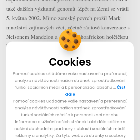
také dalších výzkumů genomů. Zpět na Zemi se vrátil
5. května 2002. Mimo zemský povrch prožil Mark
množství zajímavých věcí, včetně rádiové konverzace s
Nelsonem Mandelou a 14letou jihoafrickou holčičkou
Michelle Fosterovou, která se ho v přenosu zeptala, zda
se za ní provdá.
Cookies
Nebyl to ale pouze vlastní dobrý pocit nebo zvědavost,
Pomocí cookies ukládáme vaše nastavení a preferencí,
analýze návštěvnosti našich stránek, zprostředkování
která hnala Marka do vesmíru. Chtěl především
funkcí sociálních médií a k personalizaci obsahu …
Číst
poukázat na fakt, že je vesmírná turistika možná a že i
dále
když je aktuálně spíše v rukou bohatších lidí, může být
Pomocí cookies ukládáme vaše nastavení a preferencí,
analýze návštěvnosti našich stránek, zprostředkování
zároveň prospěšná. Přeci jen, pro cestu do vesmíru je
funkcí sociálních médií a k personalizaci obsahu.
třeba projít nejen určitou selekcí, ale také náročným
Informace o užívání našich stránek také dále sdílíme s
programem, a pak samozřejmě zaplatit nemalou částku
našimi obchodními partnery z oblasti sociálních médií,
reklamy a analytiky. Za tyto webové stránky a soubory
za samotnou cestu.