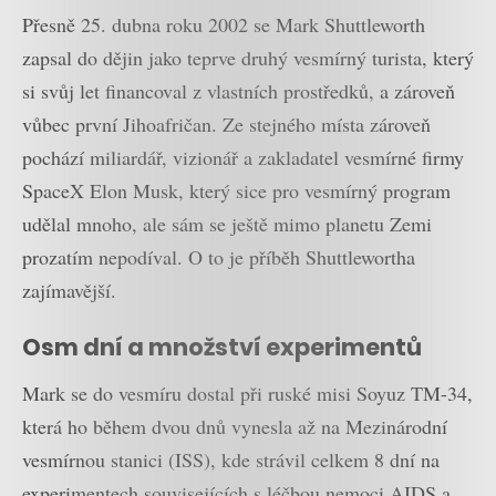
Přesně 25. dubna roku 2002 se Mark Shuttleworth
zapsal do dějin jako teprve druhý vesmírný turista, který
si svůj let financoval z vlastních prostředků, a zároveň
vůbec první Jihoafričan. Ze stejného místa zároveň
pochází miliardář, vizionář a zakladatel vesmírné firmy
SpaceX Elon Musk, který sice pro vesmírný program
udělal mnoho, ale sám se ještě mimo planetu Zemi
prozatím nepodíval. O to je příběh Shuttlewortha
zajímavější.
Osm dní a množství experimentů
Mark se do vesmíru dostal při ruské misi Soyuz TM-34,
která ho během dvou dnů vynesla až na Mezinárodní
vesmírnou stanici (ISS), kde strávil celkem 8 dní na
experimentech souvisejících s léčbou nemoci AIDS a