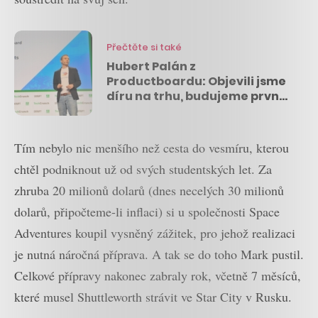
Přečtěte si také
Hubert Palán z
Productboardu: Objevili jsme
díru na trhu, budujeme první
český startup za miliardu
dolarů
Tím nebylo nic menšího než cesta do vesmíru, kterou
chtěl podniknout už od svých studentských let. Za
zhruba 20 milionů dolarů (dnes necelých 30 milionů
dolarů, připočteme-li inflaci) si u společnosti Space
Adventures koupil vysněný zážitek, pro jehož realizaci
je nutná náročná příprava. A tak se do toho Mark pustil.
Celkové přípravy nakonec zabraly rok, včetně 7 měsíců,
které musel Shuttleworth strávit ve Star City v Rusku.