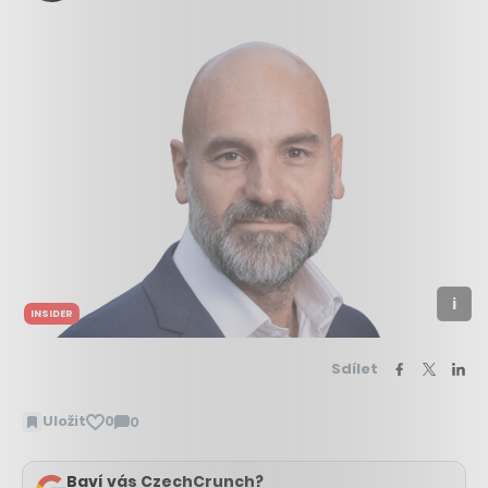
INSIDER
Sdílet
Uložit
0
0
Zobrazit
komentáře
Baví vás CzechCrunch?