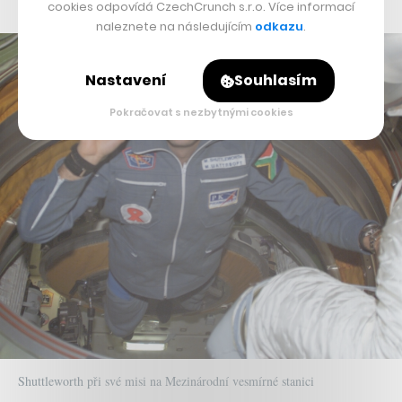
cookies odpovídá CzechCrunch s.r.o. Více informací
naleznete na následujícím
odkazu
.
Nastavení
Souhlasím
Pokračovat s nezbytnými cookies
Shuttleworth při své misi na Mezinárodní vesmírné stanici