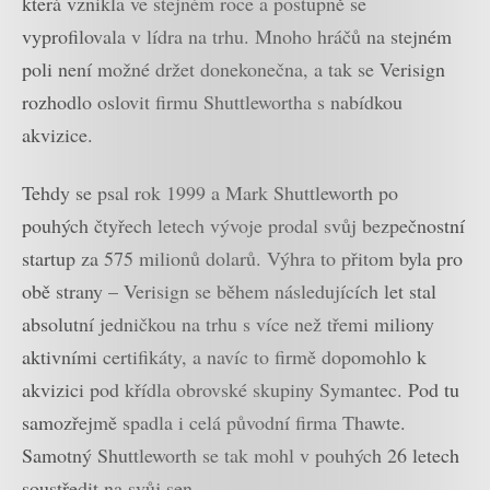
která vznikla ve stejném roce a postupně se
vyprofilovala v lídra na trhu. Mnoho hráčů na stejném
poli není možné držet donekonečna, a tak se Verisign
rozhodlo oslovit firmu Shuttlewortha s nabídkou
akvizice.
Tehdy se psal rok 1999 a Mark Shuttleworth po
pouhých čtyřech letech vývoje prodal svůj bezpečnostní
startup za 575 milionů dolarů. Výhra to přitom byla pro
obě strany – Verisign se během následujících let stal
absolutní jedničkou na trhu s více než třemi miliony
aktivními certifikáty, a navíc to firmě dopomohlo k
akvizici pod křídla obrovské skupiny Symantec. Pod tu
samozřejmě spadla i celá původní firma Thawte.
Samotný Shuttleworth se tak mohl v pouhých 26 letech
soustředit na svůj sen.