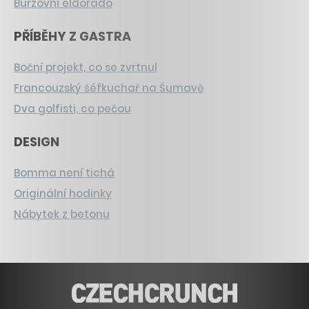
Burzovní eldorádo
PŘÍBĚHY Z GASTRA
Boční projekt, co se zvrtnul
Francouzský šéfkuchař na Šumavě
Dva golfisti, co pečou
DESIGN
Bomma není tichá
Originální hodinky
Nábytek z betonu