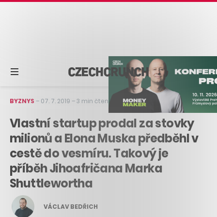
BYZNYS
–
07. 7. 2019
–
3 min čtení
Vlastní startup prodal za stovky
milionů a Elona Muska předběhl v
cestě do vesmíru. Takový je
příběh Jihoafričana Marka
Shuttlewortha
VÁCLAV BEDŘICH