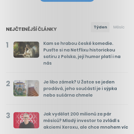
Týden
Měsíc
NEJČTENĚJŠÍ ČLÁNKY
1
Kam se hrabou české komedie.
Pusťte si na Netflixu historickou
satiru z Polska, její humor platí i na
nás
2
Je libo zámek? U Žatce se jeden
prodává, jeho součástí je i sýpka
nebo sušárna chmele
3
Jak vydělat 200 milionů za pár
měsíců? Mladý investor to zvládl s
akciemi Xeroxu, ale chce mnohem víc