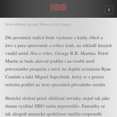
Nově ohlášený prequel House of the Dragon
Dle prvotních indícií bude vycházet z knihy
Oheň a
krev
z pera spisovatele a tvůrce knih, na základě kterých
vznikl seriál
Hra o trůny
, George R.R. Martina. Právě
Martin se bude aktivně podílet i na tvorbě nově
potvrzeného prequelu a navíc ho doplní scenárista Ryan
Condale a také Miguel Sapochnik, který se z pozice
režiséra podílel na šesti epizodách původního seriálu.
Herecké složení právě ohlášené novinky stejně tak jako
datum vysílání HBO zatím nepotvrdilo. Fanoušky se
tak alespoň americká společnost snažila rozproudit