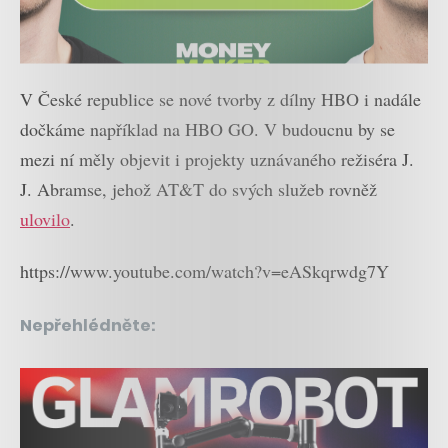
V České republice se nové tvorby z dílny HBO i nadále
dočkáme například na HBO GO. V budoucnu by se
mezi ní měly objevit i projekty uznávaného režiséra J.
J. Abramse, jehož AT&T do svých služeb rovněž
ulovilo
.
https://www.youtube.com/watch?v=eASkqrwdg7Y
Nepřehlédněte: