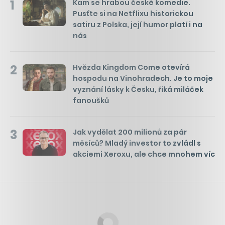
1
Kam se hrabou české komedie.
Pusťte si na Netflixu historickou
satiru z Polska, její humor platí i na
nás
2
Hvězda Kingdom Come otevírá
hospodu na Vinohradech. Je to moje
vyznání lásky k Česku, říká miláček
fanoušků
3
Jak vydělat 200 milionů za pár
měsíců? Mladý investor to zvládl s
akciemi Xeroxu, ale chce mnohem víc