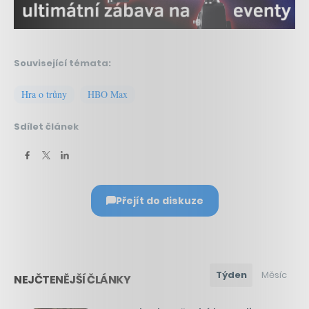
Související témata:
Hra o trůny
HBO Max
Sdílet článek
Přejít do diskuze
Týden
Měsíc
NEJČTENĚJŠÍ ČLÁNKY