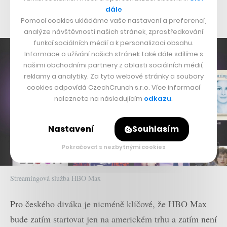
dále
hitů
bude jistě i seriál
Přátelé
.
Pomocí cookies ukládáme vaše nastavení a preferencí,
analýze návštěvnosti našich stránek, zprostředkování
funkcí sociálních médií a k personalizaci obsahu.
Informace o užívání našich stránek také dále sdílíme s
našimi obchodními partnery z oblasti sociálních médií,
reklamy a analytiky. Za tyto webové stránky a soubory
cookies odpovídá CzechCrunch s.r.o. Více informací
naleznete na následujícím
odkazu
.
Nastavení
Souhlasím
Pokračovat s nezbytnými cookies
Streamingová služba HBO Max
Pro českého diváka je nicméně klíčové, že HBO Max
bude zatím startovat jen na americkém trhu a zatím není