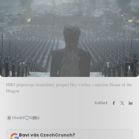
HBO připravuje desetidílný prequel Hry o trůny s názvem House of the
Dragon
Sdílet
Uložit
0
0
Zobrazit
komentáře
Baví vás CzechCrunch?