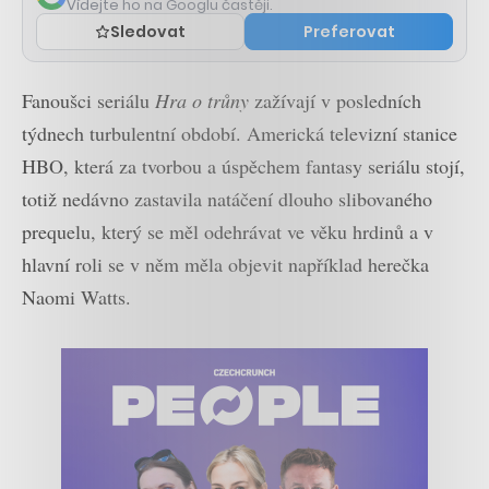
Vídejte ho na Googlu častěji.
Sledovat
Preferovat
Fanoušci seriálu
Hra o trůny
zažívají v posledních
týdnech turbulentní období. Americká televizní stanice
HBO, která za tvorbou a úspěchem fantasy seriálu stojí,
totiž nedávno zastavila natáčení dlouho slibovaného
prequelu, který se měl odehrávat ve věku hrdinů a v
hlavní roli se v něm měla objevit například herečka
Naomi Watts.