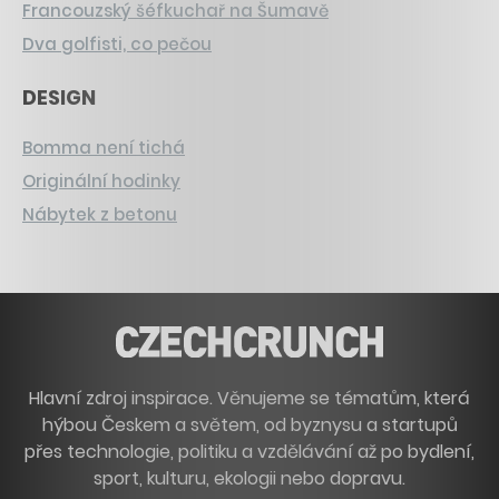
Francouzský šéfkuchař na Šumavě
Dva golfisti, co pečou
DESIGN
Bomma není tichá
Originální hodinky
Nábytek z betonu
Hlavní zdroj inspirace. Věnujeme se tématům, která
hýbou Českem a světem, od byznysu a startupů
přes technologie, politiku a vzdělávání až po bydlení,
sport, kulturu, ekologii nebo dopravu.