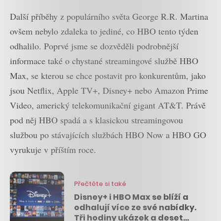
Další příběhy z populárního světa George R.R. Martina
ovšem nebylo zdaleka to jediné, co HBO tento týden
odhalilo. Poprvé jsme se dozvěděli podrobnější
informace také o chystané streamingové službě HBO
Max, se kterou se chce postavit pro konkurentům, jako
jsou Netflix, Apple TV+, Disney+ nebo Amazon Prime
Video, americký telekomunikační gigant AT&T. Právě
pod něj HBO spadá a s klasickou streamingovou
službou po stávajících službách HBO Now a HBO GO
vyrukuje v příštím roce.
Přečtěte si také
Disney+ i HBO Max se blíží a
odhalují více ze své nabídky.
Tři hodiny ukázek a deset