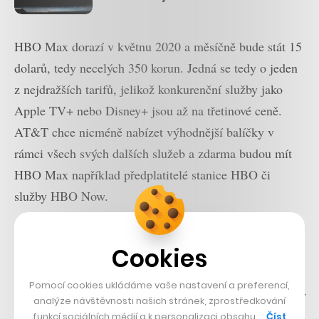
tisíc hodin obsahu
HBO Max dorazí v květnu 2020 a měsíčně bude stát 15
dolarů, tedy necelých 350 korun. Jedná se tedy o jeden
z nejdražších tarifů, jelikož konkurenční služby jako
Apple TV+ nebo Disney+ jsou až na třetinové ceně.
AT&T chce nicméně nabízet výhodnější balíčky v
rámci všech svých dalších služeb a zdarma budou mít
HBO Max například předplatitelé stanice HBO či
služby HBO Now.
„Tohle není Netflix. Tohle není Disney. Tohle je HBO
Cookies
Max,“
hlásí však CEO AT&T Randall Stephenson s
tím, že se mají diváci těšit na úplně jiný zážitek, než na
Pomocí cookies ukládáme vaše nastavení a preferencí,
co jsou dosud zvyklí. A zřejmě i nový prequel
House of
analýze návštěvnosti našich stránek, zprostředkování
funkcí sociálních médií a k personalizaci obsahu …
Číst
the Dragon
bude v budoucnu jeho součástí. Jedním z