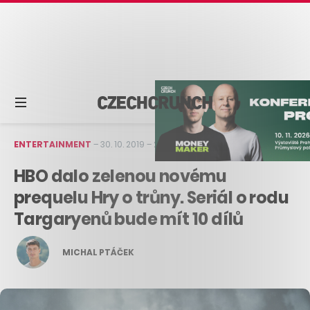
ENTERTAINMENT
–
30. 10. 2019
–
2 min čtení
HBO dalo zelenou novému
prequelu Hry o trůny. Seriál o rodu
Targaryenů bude mít 10 dílů
MICHAL PTÁČEK