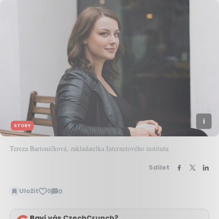
STORY
Tereza Bartoníčková, zakladatelka Internetového institutu
Sdílet
Uložit
0
0
Zobrazit
komentáře
Baví vás CzechCrunch?