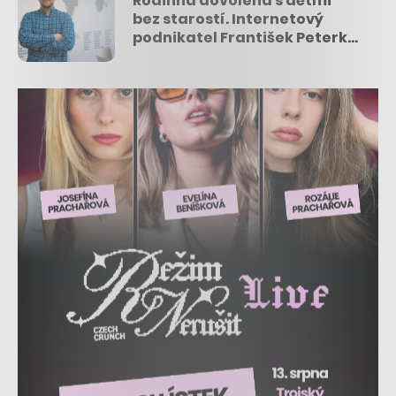
Rodinná dovolená s dětmi
bez starostí. Internetový
podnikatel František Peterka
spouští nový projekt Explorio