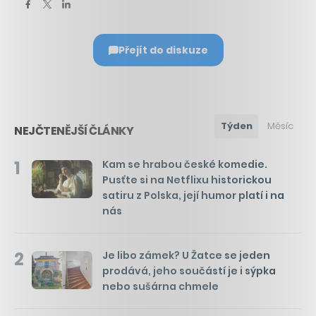
Přejít do diskuze
Týden
Měsíc
NEJČTENĚJŠÍ ČLÁNKY
1
Kam se hrabou české komedie.
Pusťte si na Netflixu historickou
satiru z Polska, její humor platí i na
nás
2
Je libo zámek? U Žatce se jeden
prodává, jeho součástí je i sýpka
nebo sušárna chmele