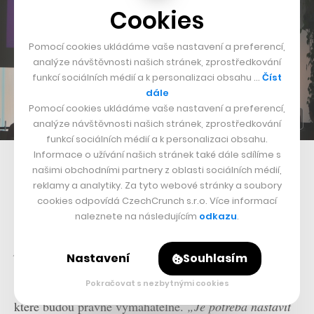
Cookies
Pomocí cookies ukládáme vaše nastavení a preferencí,
analýze návštěvnosti našich stránek, zprostředkování
funkcí sociálních médií a k personalizaci obsahu …
Číst
dále
Pomocí cookies ukládáme vaše nastavení a preferencí,
analýze návštěvnosti našich stránek, zprostředkování
funkcí sociálních médií a k personalizaci obsahu.
Informace o užívání našich stránek také dále sdílíme s
Terezu Bartoníčkovu lze potkat i na tuzemských konferencích, jako
našimi obchodními partnery z oblasti sociálních médií,
třeba květnové Women in Tech
reklamy a analytiky. Za tyto webové stránky a soubory
cookies odpovídá CzechCrunch s.r.o. Více informací
„Když vám přijde poškozená objednávka z Amazonu,
naleznete na následujícím
odkazu
.
tak vám raději pošlou nový kus, než aby řešili reklamaci
podle národního práva,“
dodává.
Nastavení
Souhlasím
Bartoníčková se proto snaží propagovat etické rámce,
Pokračovat s nezbytnými cookies
které budou právně vymahatelné.
„Je potřeba nastavit