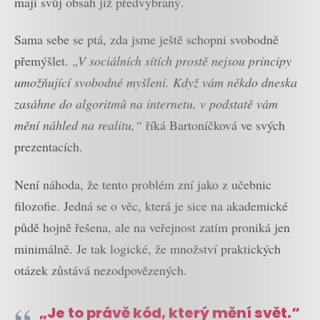
mají svůj obsah již předvybraný.
Sama sebe se ptá, zda jsme ještě schopni svobodně
přemýšlet.
„V sociálních sítích prostě nejsou principy
umožňující svobodné myšlení. Když vám někdo dneska
zasáhne do algoritmů na internetu, v podstatě vám
mění náhled na realitu,“
říká Bartoníčková ve svých
prezentacích.
Není náhoda, že tento problém zní jako z učebnic
filozofie. Jedná se o věc, která je sice na akademické
půdě hojně řešena, ale na veřejnost zatím proniká jen
minimálně. Je tak logické, že množství praktických
otázek zůstává nezodpovězených.
„Je to právě kód, který mění svět.“