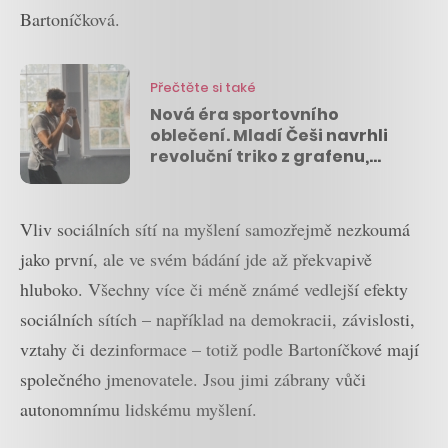
Bartoníčková.
Přečtěte si také
Nová éra sportovního
oblečení. Mladí Češi navrhli
revoluční triko z grafenu,
které přežije extrémní
podmínky
Vliv sociálních sítí na myšlení samozřejmě nezkoumá
jako první, ale ve svém bádání jde až překvapivě
hluboko. Všechny více či méně známé vedlejší efekty
sociálních sítích – například na demokracii, závislosti,
vztahy či dezinformace – totiž podle Bartoníčkové mají
společného jmenovatele. Jsou jimi zábrany vůči
autonomnímu lidskému myšlení.