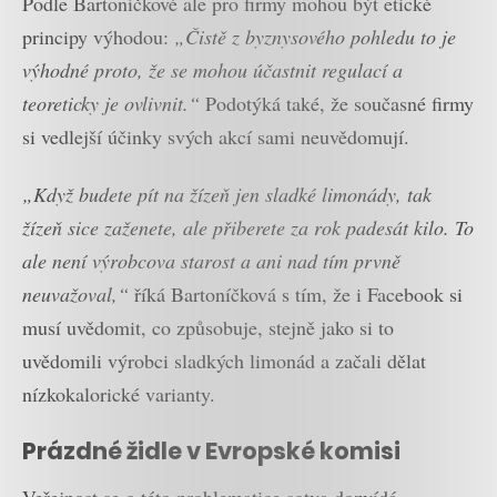
Podle Bartoníčkové ale pro firmy mohou být etické
principy výhodou:
„Čistě z byznysového pohledu to je
výhodné proto, že se mohou účastnit regulací a
teoreticky je ovlivnit.“
Podotýká také, že současné firmy
si vedlejší účinky svých akcí sami neuvědomují.
„Když budete pít na žízeň jen sladké limonády, tak
žízeň sice zaženete, ale přiberete za rok padesát kilo. To
ale není výrobcova starost a ani nad tím prvně
neuvažoval,“
říká Bartoníčková s tím, že i Facebook si
musí uvědomit, co způsobuje, stejně jako si to
uvědomili výrobci sladkých limonád a začali dělat
nízkokalorické varianty.
Prázdné židle v Evropské komisi