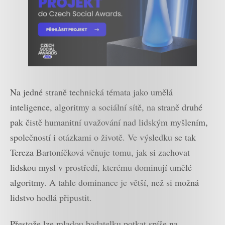
Na jedné straně technická témata jako umělá
inteligence, algoritmy a sociální sítě, na straně druhé
pak čistě humanitní uvažování nad lidským myšlením,
společností i otázkami o životě. Ve výsledku se tak
Tereza Bartoníčková věnuje tomu, jak si zachovat
lidskou mysl v prostředí, kterému dominují umělé
algoritmy. A tahle dominance je větší, než si možná
lidstvo hodlá připustit.
Přestože lze mladou badatelku potkat spíše na