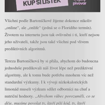
Všichni podle Bartoníčkové žijeme dokonce nikoliv
„online“, ale „onlife“ (jedná se o Floridiho termín).
Životem na internetu jsou tak ovlivněni i ti, kteří nejsou
jeho uživateli, takže jsou také všichni pod vlivem
prediktivních algoritmů.
Tereza Bartoníčková by si přála, abychom do budoucna
jednoduše predikovali náš život lépe než prediktivní
algoritmy, ale k tomu bude potřeba mnohem víc než
standardní výzkumy. I k vývoji nízkokalorických
limonád museli výzkum sdílet odborníci na chuť a
nutriční hodnoty.
„Abychom vůbec porozuměli, co se
děje, musíme povolat ty, kteří píší kód, ty, kteří