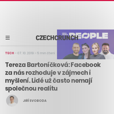
TECH
–
07. 10. 2019
–
5 min čtení
Tereza Bartoníčková: Facebook
za nás rozhoduje v zájmech i
myšlení. Lidé už často nemají
společnou realitu
JIŘÍ SVOBODA