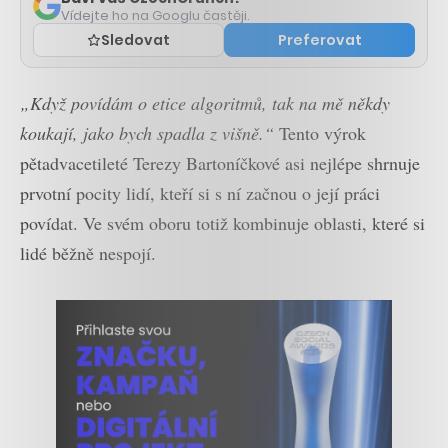
Vídejte ho na Googlu častěji.
Sledovat
Preferovat
„Když povídám o etice algoritmů, tak na mě někdy
koukají, jako bych spadla z višně.“
Tento výrok
pětadvacetileté Terezy Bartoníčkové asi nejlépe shrnuje
prvotní pocity lidí, kteří si s ní začnou o její práci
povídat. Ve svém oboru totiž kombinuje oblasti, které si
lidé běžně nespojí.