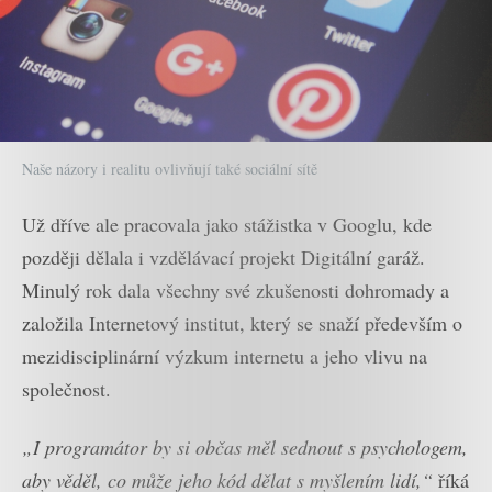
Naše názory i realitu ovlivňují také sociální sítě
Už dříve ale pracovala jako stážistka v Googlu, kde
později dělala i vzdělávací projekt Digitální garáž.
Minulý rok dala všechny své zkušenosti dohromady a
založila Internetový institut, který se snaží především o
mezidisciplinární výzkum internetu a jeho vlivu na
společnost.
„I programátor by si občas měl sednout s psychologem,
aby věděl, co může jeho kód dělat s myšlením lidí,“
říká