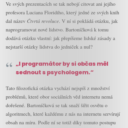
Ve svých prezentacích se tak nebojí citovat ani jejího
profesora Luciana Floridiho, který jedné ze svých knih
dal název
Čtvrtá revoluce
. V ní si pokládá otázku, jak
naprogramovat nové lidstvo. Bartoníčková k tomu
dodává otázku vlastní: jak přepíšeme lidské zásady a
nejstarší otázky lidstva do jedniček a nul?
„I programátor by si občas měl
sednout s psychologem.“
Tato filozofická otázka vychází nejspíš z množství
problémů, které obor sociálních věd internetu nemá
dořešené. Bartoníčková se tak snaží šířit osvětu o
algoritmech, které každému z nás na internetu servírují
obsah na míru. Podle ní se totiž díky tomuto postupu