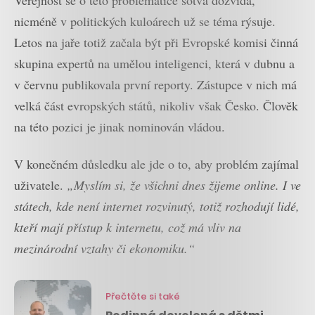
Veřejnost se o této problematice sotva dozvídá,
nicméně v politických kuloárech už se téma rýsuje.
Letos na jaře totiž začala být při Evropské komisi činná
skupina expertů na umělou inteligenci, která v dubnu a
v červnu publikovala první reporty. Zástupce v nich má
velká část evropských států, nikoliv však Česko. Člověk
na této pozici je jinak nominován vládou.
V konečném důsledku ale jde o to, aby problém zajímal
uživatele.
„Myslím si, že všichni dnes žijeme online. I ve
státech, kde není internet rozvinutý, totiž rozhodují lidé,
kteří mají přístup k internetu, což má vliv na
mezinárodní vztahy či ekonomiku.“
Přečtěte si také