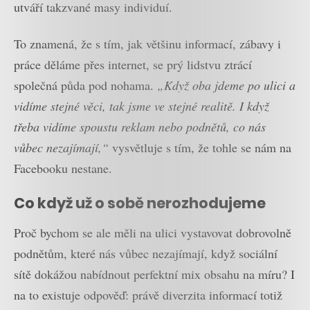
utváří takzvané masy individuí.
To znamená, že s tím, jak většinu informací, zábavy i
práce děláme přes internet, se prý lidstvu ztrácí
společná půda pod nohama.
„Když oba jdeme po ulici a
vidíme stejné věci, tak jsme ve stejné realitě. I když
třeba vidíme spoustu reklam nebo podnětů, co nás
vůbec nezajímají,“
vysvětluje s tím, že tohle se nám na
Facebooku nestane.
Co když už o sobě nerozhodujeme
Proč bychom se ale měli na ulici vystavovat dobrovolně
podnětům, které nás vůbec nezajímají, když sociální
sítě dokážou nabídnout perfektní mix obsahu na míru? I
na to existuje odpověď: právě diverzita informací totiž