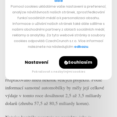
dále
Pomocí cookies ukládáme vaše nastavení a preferencí,
analýze návštěvnosti našich stránek, zprostředkování
funkcí sociálních médií a k personalizaci obsahu.
Informace o užívání našich stránek také dále sdílíme s
našimi obchodními partnery z oblasti sociálních médií,
reklamy a analytiky. Za tyto webové stránky a soubory
cookies odpovídá CzechCrunch s.r.o. Více informací
naleznete na následujícím
odkazu
.
Nastavení
Souhlasím
Peníze se určitě hodí, protože Tesla má momentálně
Pokračovat s nezbytnými cookies
rozpracováno hned několik velkých projektů. Podle
informací samotné automobilky by měly její celkové
výdaje v tomto roce dosáhnout 2,5 až 3,5 miliardy
dolarů (zhruba 57,5 až 80,5 miliardy korun).
Nejvíce kapitálu poputuje na projekty, jako je