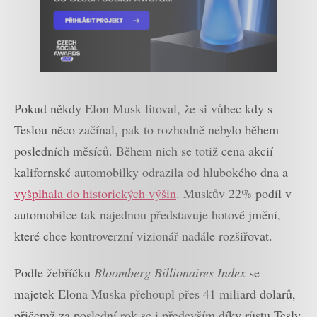
Pokud někdy Elon Musk litoval, že si vůbec kdy s
Teslou něco začínal, pak to rozhodně nebylo během
posledních měsíců. Během nich se totiž cena akcií
kalifornské automobilky odrazila od hlubokého dna a
vyšplhala do historických výšin
. Muskův 22% podíl v
automobilce tak najednou představuje hotové jmění,
které chce kontroverzní vizionář nadále rozšiřovat.
Podle žebříčku
Bloomberg Billionaires Index
se
majetek Elona Muska přehoupl přes 41 miliard dolarů,
přičemž za poslední rok se i především díky růstu Tesly