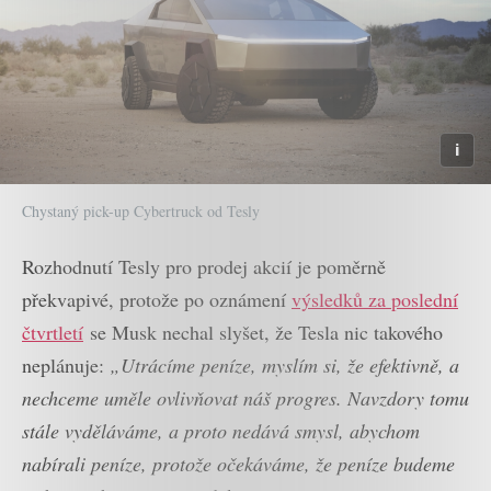
Chystaný pick-up Cybertruck od Tesly
Rozhodnutí Tesly pro prodej akcií je poměrně
překvapivé, protože po oznámení
výsledků za poslední
čtvrtletí
se Musk nechal slyšet, že Tesla nic takového
neplánuje:
„Utrácíme peníze, myslím si, že efektivně, a
nechceme uměle ovlivňovat náš progres. Navzdory tomu
stále vyděláváme, a proto nedává smysl, abychom
nabírali peníze, protože očekáváme, že peníze budeme