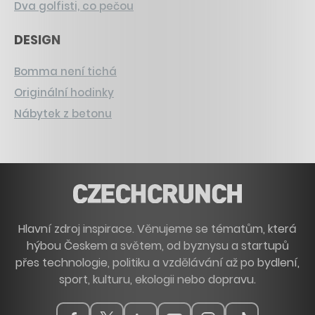
Dva golfisti, co pečou
DESIGN
Bomma není tichá
Originální hodinky
Nábytek z betonu
Hlavní zdroj inspirace. Věnujeme se tématům, která
hýbou Českem a světem, od byznysu a startupů
přes technologie, politiku a vzdělávání až po bydlení,
sport, kulturu, ekologii nebo dopravu.