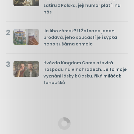
satiru z Polska, její humor platí i na
nás
2
Je libo zámek? U Žatce se jeden
prodává, jeho součástí je i sýpka
nebo sušárna chmele
3
Hvězda Kingdom Come otevírá
hospodu na Vinohradech. Je to moje
vyznání lásky k Česku, říká miláček
fanoušků