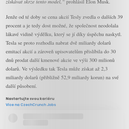
získávat skrze tento model,“
prohlásil Elon Musk.
Jenže od té doby se cena akcií Tesly zvedla o dalších 39
procent a je tedy dost možné, že společnost neodolala
lákavé vidině výdělku, který se jí díky úspěchu naskytl.
Tesla se proto rozhodla nabrat dvě miliardy dolarů
emitací akcií a zároveň upisovatelům přislíbila do 30
dnů prodat další kmenové akcie ve výši 300 milionů
dolarů. Ve výsledku tak Tesla může získat až 2,3
miliardy dolarů (přibližně 52,9 miliardy korun) na své
další působení.
Nastartujte svou kariéru
Více na CzechCrunch Jobs