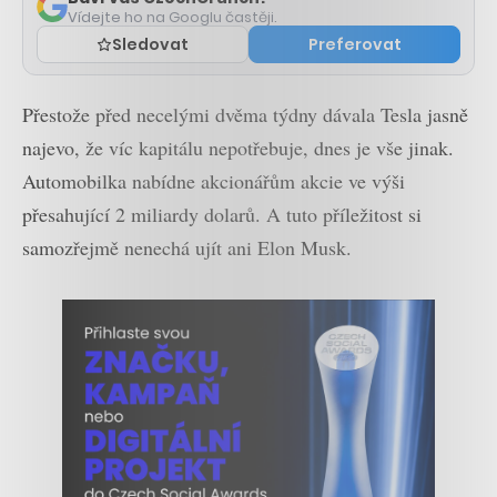
Vídejte ho na Googlu častěji.
Sledovat
Preferovat
Přestože před necelými dvěma týdny dávala Tesla jasně
najevo, že víc kapitálu nepotřebuje, dnes je vše jinak.
Automobilka nabídne akcionářům akcie ve výši
přesahující 2 miliardy dolarů. A tuto příležitost si
samozřejmě nenechá ujít ani Elon Musk.