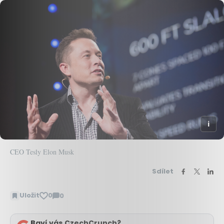
CEO Tesly Elon Musk
Sdílet
Uložit
0
0
Zobrazit
komentáře
Baví vás CzechCrunch?