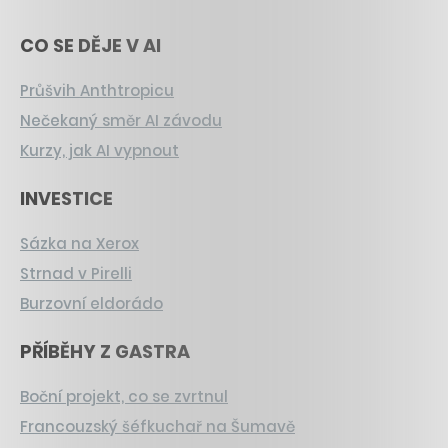
CO SE DĚJE V AI
Průšvih Anthtropicu
Nečekaný směr AI závodu
Kurzy, jak AI vypnout
INVESTICE
Sázka na Xerox
Strnad v Pirelli
Burzovní eldorádo
PŘÍBĚHY Z GASTRA
Boční projekt, co se zvrtnul
Francouzský šéfkuchař na Šumavě