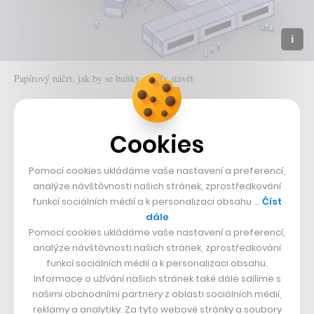
Papírový náčrt, jak by se buňky mohly stavět
Neméně důležitým aspektem je i maximálně sterilní
prostředí uvnitř buněk, což má být zajišťování tvořením
Cookies
negativní tlaku, díky čemuž se kontaminanty
Pomocí cookies ukládáme vaše nastavení a preferencí,
nedostanou ven a udrží se pouze v daném prostoru. Pro
analýze návštěvnosti našich stránek, zprostředkování
obsluhující lékaře pak bude naprosto klíčové, aby
funkcí sociálních médií a k personalizaci obsahu …
Číst
dále
dovnitř vcházeli jen v kombinézách s dostatečným
Pomocí cookies ukládáme vaše nastavení a preferencí,
krytím.
analýze návštěvnosti našich stránek, zprostředkování
funkcí sociálních médií a k personalizaci obsahu.
Začíná se v Miláně
Informace o užívání našich stránek také dále sdílíme s
našimi obchodními partnery z oblasti sociálních médií,
reklamy a analytiky. Za tyto webové stránky a soubory