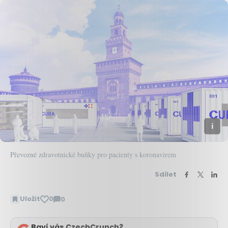
Převozné zdravotnické buňky pro pacienty s koronavirem
Sdílet
Uložit
0
0
Zobrazit
komentáře
Baví vás CzechCrunch?