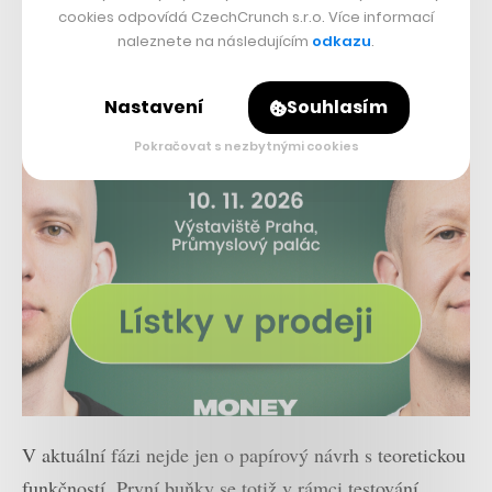
cookies odpovídá CzechCrunch s.r.o. Více informací
naleznete na následujícím
odkazu
.
Nastavení
Souhlasím
Pokračovat s nezbytnými cookies
V aktuální fázi nejde jen o papírový návrh s teoretickou
funkčností. První buňky se totiž v rámci testování