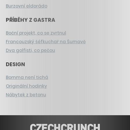
Burzovní eldorádo
PŘÍBĚHY Z GASTRA
Boční projekt, co se zvrtnul
Francouzský šéfkuchař na Šumavě
Dva golfisti, co pečou
DESIGN
Bomma není tichá
Originální hodinky
Nábytek z betonu