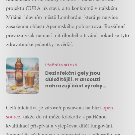
projektu CURA již staví, a to konkrétně v italském
Miláně, hlavním městě Lombardie, která je nejvíce
zasaženou oblastí Apeninského poloostrova. Rozšíření
převozu však nemusí mít dlouhého trvání, pokud se tyto
zdravotnické jednotky osvědčí.
Přečtěte si také
Dezinfekční gely jsou
důležitější. Francouzi
nahrazují část výroby
luxusních parfémů, Češi
naopak produkci tuzemáku
Celá iniciativa je zároveň postavena na bázi
open-
source
, takže do ní může kdokoliv s patřičnou
kvalifikací přispívat a vylepšovat dílčí fungování.
Nemusí jít však pouze o zdravotníky a odborníky na