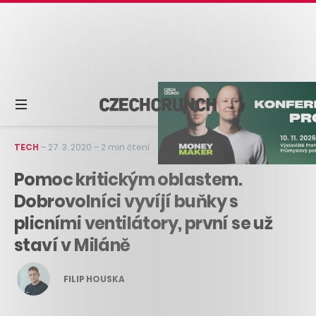
TECH
–
27. 3. 2020
–
2 min čtení
Pomoc kritickým oblastem.
Dobrovolníci vyvíjí buňky s
plicními ventilátory, první se už
staví v Miláně
FILIP HOUSKA