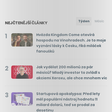
Týden
Měsíc
NEJČTENĚJŠÍ ČLÁNKY
1
Hvězda Kingdom Come otevírá
hospodu na Vinohradech. Je to moje
vyznání lásky k Česku, říká miláček
fanoušků
2
Jak vydělat 200 milionů za pár
měsíců? Mladý investor to zvládl s
akciemi Xeroxu, ale chce mnohem víc
3
Startupová apokalypsa: Před lety
měl populární nástroj hodnotu 11
miliard dolarů, teď se prodal za
desetinu