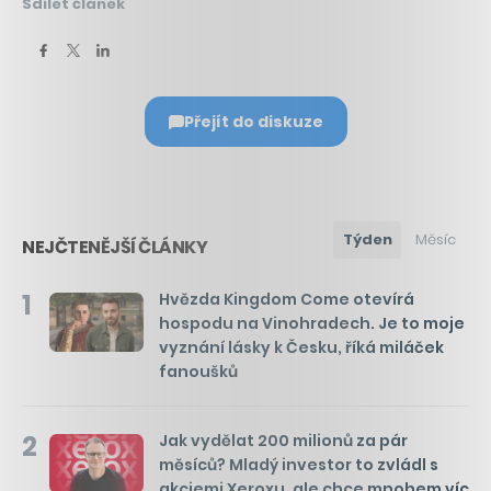
Sdílet článek
Přejít do diskuze
Týden
Měsíc
NEJČTENĚJŠÍ ČLÁNKY
1
Hvězda Kingdom Come otevírá
hospodu na Vinohradech. Je to moje
vyznání lásky k Česku, říká miláček
fanoušků
2
Jak vydělat 200 milionů za pár
měsíců? Mladý investor to zvládl s
akciemi Xeroxu, ale chce mnohem víc