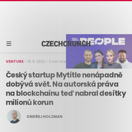
VENTURE
–
15. 5. 2020
–
2 min čtení
Český startup Mytitle nenápadně
dobývá svět. Na autorská práva
na blockchainu teď nabral desítky
milionů korun
ONDŘEJ HOLZMAN