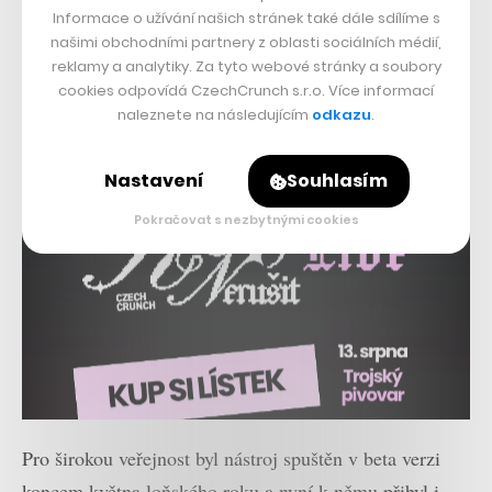
Informace o užívání našich stránek také dále sdílíme s
našimi obchodními partnery z oblasti sociálních médií,
reklamy a analytiky. Za tyto webové stránky a soubory
cookies odpovídá CzechCrunch s.r.o. Více informací
naleznete na následujícím
odkazu
.
Nastavení
Souhlasím
Pokračovat s nezbytnými cookies
Pro širokou veřejnost byl nástroj spuštěn v beta verzi
koncem května loňského roku a nyní k němu přibyl i