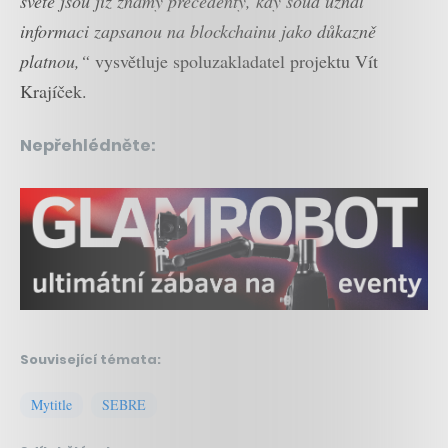
světě jsou již známy precedenty, kdy soud uznal
informaci zapsanou na blockchainu jako důkazně
platnou,“
vysvětluje spoluzakladatel projektu Vít
Krajíček.
Nepřehlédněte:
Související témata:
Mytitle
SEBRE