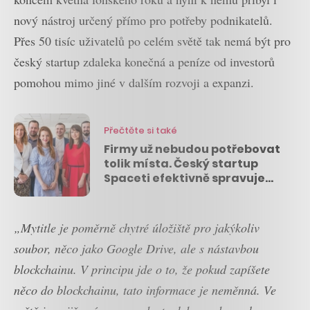
nový nástroj určený přímo pro potřeby podnikatelů.
Přes 50 tisíc uživatelů po celém světě tak nemá být pro
český startup zdaleka konečná a peníze od investorů
pomohou mimo jiné v dalším rozvoji a expanzi.
Přečtěte si také
Firmy už nebudou potřebovat
tolik místa. Český startup
Spaceti efektivně spravuje
kanceláře a nabírá přes 90
milionů korun
„Mytitle je poměrně chytré úložiště pro jakýkoliv
soubor, něco jako Google Drive, ale s nástavbou
blockchainu. V principu jde o to, že pokud zapíšete
něco do blockchainu, tato informace je neměnná. Ve