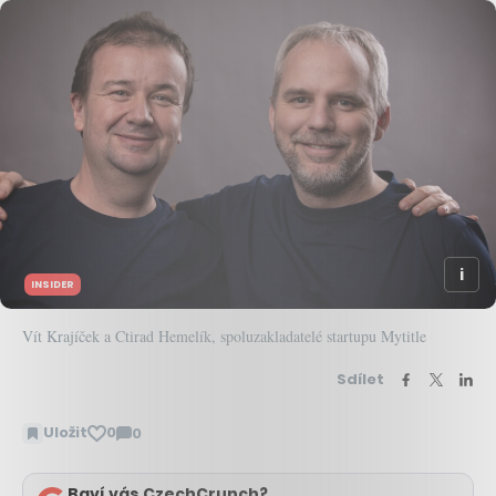
INSIDER
Vít Krajíček a Ctirad Hemelík, spoluzakladatelé startupu Mytitle
Sdílet
Uložit
0
0
Zobrazit
komentáře
Baví vás CzechCrunch?