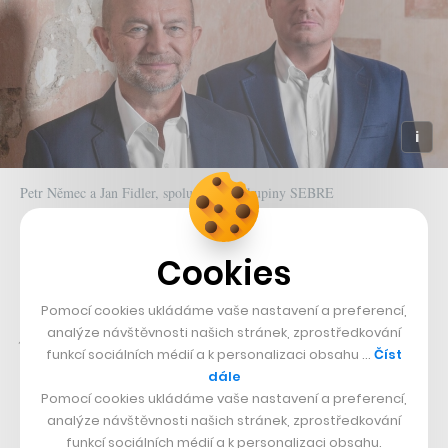
Petr Němec a Jan Fidler, spolumajitelé skupiny SEBRE
Podle něj uživatelé ocení výhody spočívající v
Cookies
decentralizaci a vynikajícím zabezpečení i průkaznosti
informací uložených na blockchainu.
„Tento snadno
Pomocí cookies ukládáme vaše nastavení a preferencí,
použitelný nástroj již využívají tvůrci, kreativci,
analýze návštěvnosti našich stránek, zprostředkování
funkcí sociálních médií a k personalizaci obsahu …
Číst
agentury, advokáti a výrobní firmy po celém světě,“
dále
dodává Fidler.
Pomocí cookies ukládáme vaše nastavení a preferencí,
analýze návštěvnosti našich stránek, zprostředkování
funkcí sociálních médií a k personalizaci obsahu.