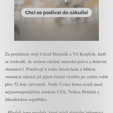
Za projektem stojí Ctirad Hemelík a Vít Krajíček, kteří
se rozhodli, že začnou chránit autorská práva a duševní
vlastnictví. Používají k tomu blockchain a během
osmnácti měsíců již jejich řešení využilo po celém světě
přes 52 tisíc uživatelů. Vedle Česka firma uvádí mezi
nejzastoupenějšími zeměmi USA, Velkou Británii a
Jihoafrickou republiku.
„Hledali jsme produkt, který uloží digitální informaci