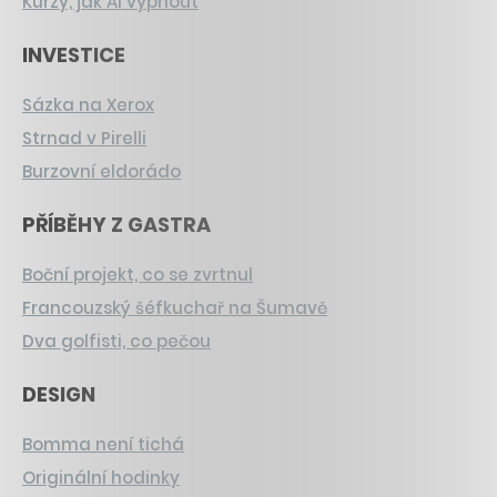
Kurzy, jak AI vypnout
INVESTICE
Sázka na Xerox
Strnad v Pirelli
Burzovní eldorádo
PŘÍBĚHY Z GASTRA
Boční projekt, co se zvrtnul
Francouzský šéfkuchař na Šumavě
Dva golfisti, co pečou
DESIGN
Bomma není tichá
Originální hodinky